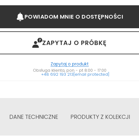
POWIADOM MNIE
O DOSTĘPNOŚCI
ZAPYTAJ O PRÓBKĘ
Zapytaj o produkt
Obsługa klienta, pon - pt 8:00 - 17:00
+48 692 193 213
[email protected]
DANE TECHNICZNE
PRODUKTY Z KOLEKCJI