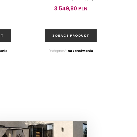
3 549,80 PLN
KT
ZOBACZ PRODUKT
enie
Dostępność:
na zamówienie
D