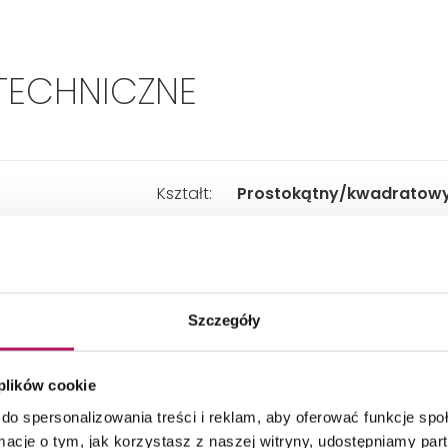
TECHNICZNE
Kształt:
Prostokątny/kwadratow
Kolor:
Stal nierdzewna
Szczegóły
W komplecie:
Ramię
 plików cookie
Długość:
310 mm
do spersonalizowania treści i reklam, aby oferować funkcje sp
ormacje o tym, jak korzystasz z naszej witryny, udostępniamy p