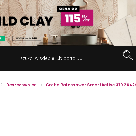
szukaj w sklepie lub portalu...
Deszczownice
Grohe Rainshower SmartActive 310 264