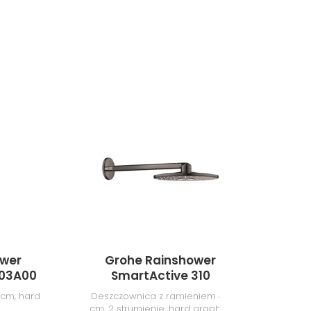
ower
Grohe Rainshower
G
603A00
SmartActive 310
26475A00
 cm, hard
Deszczownica z ramieniem 43
Prys
cm, 2 strumienie, hard graphite
b