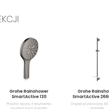
EKCJI
Grohe Rainshower
Grohe Rainsh
SmartActive 130
SmartActive 26
26574AL0
Prysznic ręczny 3 strumienie,
Drążek prysznicowy, 90
brushed hard graphite
graphite