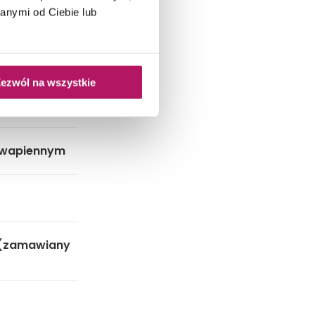
anymi od Ciebie lub
ezwól na wszystkie
in
 wapiennym
 (zamawiany