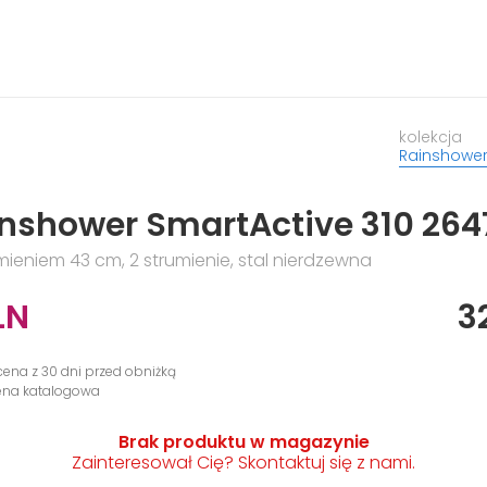
kolekcja
Rainshower
inshower SmartActive 310 26
ieniem 43 cm, 2 strumienie, stal nierdzewna
LN
3
cena z 30 dni przed obniżką
cena katalogowa
Brak produktu w magazynie
Zainteresował Cię? Skontaktuj się z nami.