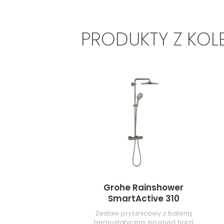
PRODUKTY Z KOL
Grohe Rainshower
SmartActive 310
26836AL0
Zestaw prysznicowy z baterią
termostatyczną, brushed hard