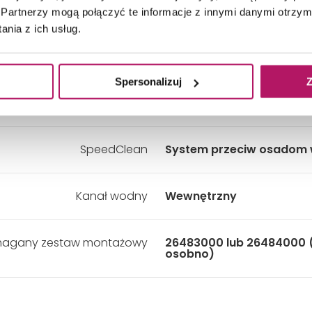
Szerokość:
310 mm
Partnerzy mogą połączyć te informacje z innymi danymi otrzym
nia z ich usług.
Długość ramienia:
430 mm
Spersonalizuj
Z
Strumienie
GROHE PureRain, ActiveRa
SpeedClean
System przeciw osadom
Kanał wodny
Wewnętrzny
agany zestaw montażowy
26483000 lub 26484000
osobno)