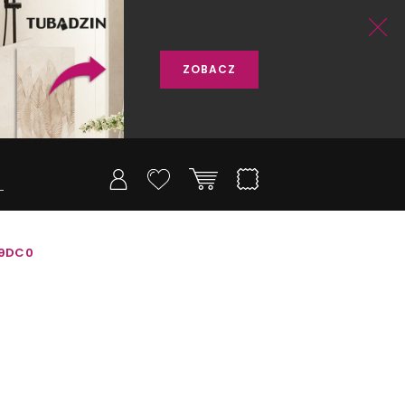
ZOBACZ
79DC0