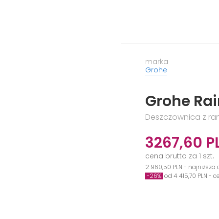
marka
Grohe
Grohe Ra
Deszczownica z ram
3267,60
P
cena brutto za 1 szt.
2 960,50 PLN - najniższa 
-26%
od 4 415,70 PLN - 