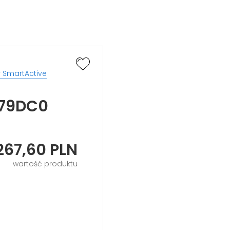
 SmartActive
479DC0
267,60
PLN
wartość produktu