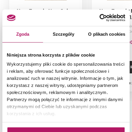
New Trendy New Soleo
New Trendy 
Black K-0765
Black D-023
Kabina walk-in, wspornik
Kabina pryszni
prostopadły, szkło przezroczyste,
przezroczyste, pr
Zgoda
Szczegóły
O plikach cookies
profile czarne, 50x195 cm
90x90x1
1 510,00 PLN
3 693,0
-1% od 1 523,00 PLN najniższa cena
Niniejsza strona korzysta z plików cookie
Wykorzystujemy pliki cookie do spersonalizowania treści
ZOBACZ PRODUKT
ZOBACZ P
i reklam, aby oferować funkcje społecznościowe i
analizować ruch w naszej witrynie. Informacje o tym, jak
Dostępność:
na zamówienie
Dostępność:
na
korzystasz z naszej witryny, udostępniamy partnerom
społecznościowym, reklamowym i analitycznym.
Partnerzy mogą połączyć te informacje z innymi danymi
otrzymanymi od Ciebie lub uzyskanymi podczas
korzystania z ich usług.
NAJNOWSZE ARTYKUŁY