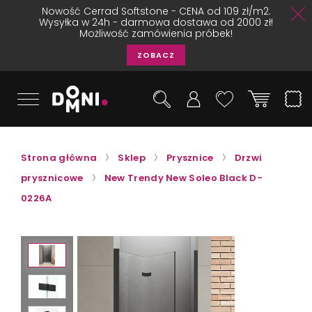
Nowość Cerrad Softstone - CENA od 109 zł/m2.
Wysyłka w 24h - darmowa dostawa od 2000 zł!
Możliwość zamówienia próbek!
ZOBACZ
Strona główna
Sklep
Prysznice
Drzwi
prysznicowe
New Trendy New Soleo Black D-
0226A