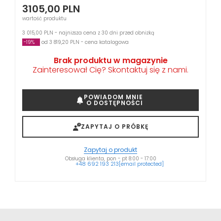
3105,00
PLN
wartość produktu
3 015,00 PLN - najniższa cena z 30 dni przed obniżką
-19%
od 3 819,20 PLN - cena katalogowa
Brak produktu w magazynie
Zainteresował Cię? Skontaktuj się z nami.
POWIADOM MNIE
O DOSTĘPNOŚCI
ZAPYTAJ O PRÓBKĘ
Zapytaj o produkt
Obsługa klienta, pon - pt 8:00 - 17:00
+48 692 193 213
[email protected]