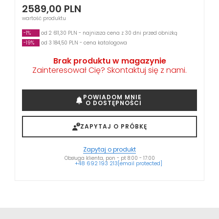
2589,00
PLN
wartość produktu
-1%
od 2 611,30 PLN - najniższa cena z 30 dni przed obniżką
-19%
od 3 184,50 PLN - cena katalogowa
Brak produktu w magazynie
Zainteresował Cię? Skontaktuj się z nami.
POWIADOM MNIE
O DOSTĘPNOŚCI
ZAPYTAJ O PRÓBKĘ
Zapytaj o produkt
Obsługa klienta, pon - pt 8:00 - 17:00
+48 692 193 213
[email protected]