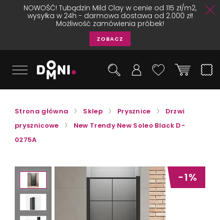
NOWOŚĆ! Tubądzin Mild Clay w cenie od 115 zł/m2,
wysyłka w 24h - darmowa dostawa od 2.000 zł!
Możliwość zamówienia próbek!
ZOBACZ
Strona główna
Sklep
Prysznice
Drzwi
prysznicowe
New Trendy New Soleo Black D-
0275A
-1%