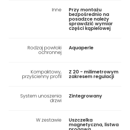
Inne
Przy montażu
bezpośrednio na
posadzce należy
sprawdzić wymiar
części kąpielowej
Rodzaj powłoki
Aquaperle
ochronnej
Kompaktowy,
Z 20 - milimetrowym
przyścienny profil
zakresem regulacji
System unoszenia
Zintegrowany
drzwi
W zestawie
Uszczelka
magnetyczna, listwa
progowa