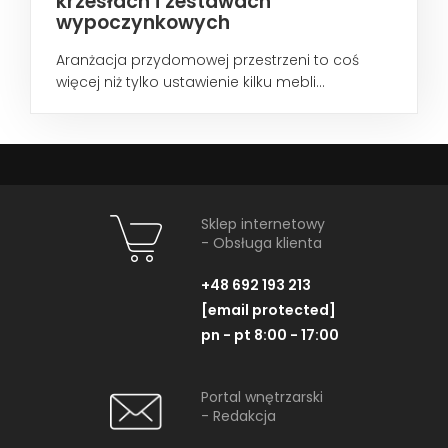
krzesłach i zestawach
wypoczynkowych
Aranżacja przydomowej przestrzeni to coś
więcej niż tylko ustawienie kilku mebli...
Sklep internetowy
- Obsługa klienta
+48 692 193 213
[email protected]
pn - pt 8:00 - 17:00
Portal wnętrzarski
- Redakcja