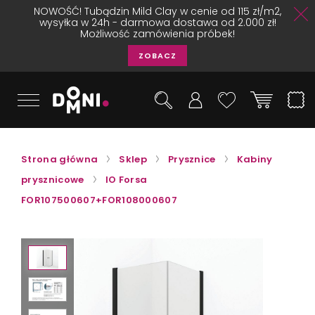
NOWOŚĆ! Tubądzin Mild Clay w cenie od 115 zł/m2,
wysyłka w 24h - darmowa dostawa od 2.000 zł!
Możliwość zamówienia próbek!
ZOBACZ
Strona główna
Sklep
Prysznice
Kabiny
prysznicowe
IO Forsa
FOR107500607+FOR108000607