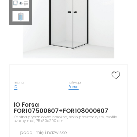
marka
kolekcja
IO
Forsa
IO Forsa
FOR107500607+FOR108000607
Kabina prysznicowa narożna, szkło przezroczyste, profile
czarny mat, 75x80x200 cm
podaj imię i nazwisko