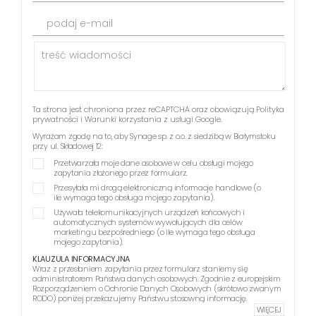
podaj e-mail
Ta strona jest chroniona przez reCAPTCHA oraz obowiązują
Polityka
prywatności
i
Warunki korzystania z usługi
Google.
Wyrażam zgodę na to, aby Synage sp. z o.o. z siedzibą w Białymstoku
przy ul. Składowej 12:
Przetwarzała moje dane osobowe w celu obsługi mojego
zapytania złożonego przez formularz.
Przesyłała mi drogą elektroniczną informacje handlowe (o
ile wymaga tego obsługa mojego zapytania).
Używała telekomunikacyjnych urządzeń końcowych i
automatycznych systemów wywołujących dla celów
marketingu bezpośredniego (o ile wymaga tego obsługa
mojego zapytania).
KLAUZULA INFORMACYJNA
Wraz z przesłaniem zapytania przez formularz staniemy się
administratorem Państwa danych osobowych. Zgodnie z europejskim
Rozporządzeniem o Ochronie Danych Osobowych (skrótowo zwanym
RODO) poniżej przekazujemy Państwu stosowną informację.
WIĘCEJ