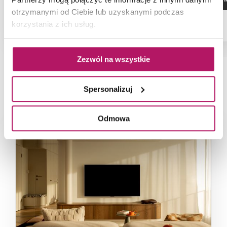
otrzymanymi od Ciebie lub uzyskanymi podczas
korzystania z ich usług.
Zezwól na wszystkie
NAJNOWSZE ARTYKUŁY
Spersonalizuj
Odmowa