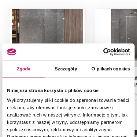
Zgoda
Szczegóły
O plikach cookies
New Trendy Avexa EXK-
New Trendy 
1951
146
Niniejsza strona korzysta z plików cookie
Parawan nawannowy, wspornik
Kabina prysznico
skośny, 80x150 cm
przezroczyste, p
Wykorzystujemy pliki cookie do spersonalizowania treści
80x120x2
i reklam, aby oferować funkcje społecznościowe i
analizować ruch w naszej witrynie. Informacje o tym, jak
korzystasz z naszej witryny, udostępniamy partnerom
społecznościowym, reklamowym i analitycznym.
ZOBACZ PRODUKT
ZOBACZ P
Partnerzy mogą połączyć te informacje z innymi danymi