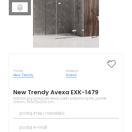
marka
kolekcja
New Trendy
Avexa
New Trendy Avexa EXK-1479
Kabina prysznicowa lewa, szkło przezroczyste, profile
chrom, 100x70x200 cm
podaj imię i nazwisko
podaj e-mail