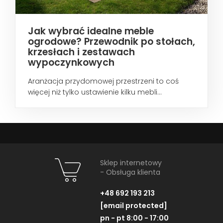
Jak wybrać idealne meble
ogrodowe? Przewodnik po stołach,
krzesłach i zestawach
wypoczynkowych
Aranżacja przydomowej przestrzeni to coś
więcej niż tylko ustawienie kilku mebli...
Sklep internetowy
- Obsługa klienta
+48 692 193 213
[email protected]
pn - pt 8:00 - 17:00