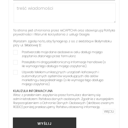
Ta strona jest chroniona przez reCAPTCHA oraz obowiązują
Polityka
prywatności
i
Warunki korzystania z usługi
Google.
Wyrażam zgodę na to, aby Synage sp. z o.o. z siedzibą w Białymstoku
przy ul. Składowej 12:
Przetwarzała moje dane osobowe w celu obsługi mojego
zapytania złożonego przez formularz.
Przesyłała mi drogą elektroniczną informacje handlowe (o
ile wymaga tego obsługa mojego zapytania).
Używała telekomunikacyjnych urządzeń końcowych i
automatycznych systemów wywołujących dla celów
marketingu bezpośredniego (o ile wymaga tego obsługa
mojego zapytania).
KLAUZULA INFORMACYJNA
Wraz z przesłaniem zapytania przez formularz staniemy się
administratorem Państwa danych osobowych. Zgodnie z europejskim
Rozporządzeniem o Ochronie Danych Osobowych (skrótowo zwanym
RODO) poniżej przekazujemy Państwu stosowną informację.
WIĘCEJ
WYŚLIJ