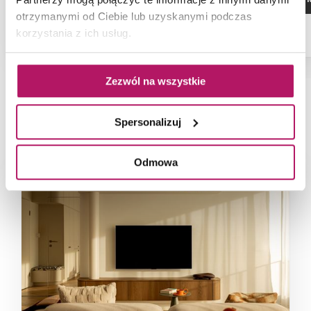
otrzymanymi od Ciebie lub uzyskanymi podczas
korzystania z ich usług.
Zezwól na wszystkie
NAJNOWSZE ARTYKUŁY
Spersonalizuj
Odmowa