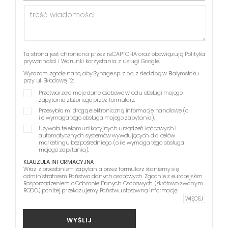
Ta strona jest chroniona przez reCAPTCHA oraz obowiązują
Polityka
prywatności
i
Warunki korzystania z usługi
Google.
Wyrażam zgodę na to, aby Synage sp. z o.o. z siedzibą w Białymstoku
przy ul. Składowej 12:
Przetwarzała moje dane osobowe w celu obsługi mojego
zapytania złożonego przez formularz.
Przesyłała mi drogą elektroniczną informacje handlowe (o
ile wymaga tego obsługa mojego zapytania).
Używała telekomunikacyjnych urządzeń końcowych i
automatycznych systemów wywołujących dla celów
marketingu bezpośredniego (o ile wymaga tego obsługa
mojego zapytania).
KLAUZULA INFORMACYJNA
Wraz z przesłaniem zapytania przez formularz staniemy się
administratorem Państwa danych osobowych. Zgodnie z europejskim
Rozporządzeniem o Ochronie Danych Osobowych (skrótowo zwanym
RODO) poniżej przekazujemy Państwu stosowną informację.
WIĘCEJ
WYŚLIJ