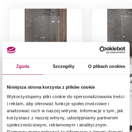
Zgoda
Szczegóły
O plikach cookies
New Trendy Avexa EXK-
New Trendy 
1515
151
Niniejsza strona korzysta z plików cookie
Kabina prysznicowa narożna,
Kabina prysznicow
szkło przezroczyste, profile
przezroczyste, p
Wykorzystujemy pliki cookie do spersonalizowania treści
chrom, 80x80x200 cm
120x120x
i reklam, aby oferować funkcje społecznościowe i
analizować ruch w naszej witrynie. Informacje o tym, jak
korzystasz z naszej witryny, udostępniamy partnerom
społecznościowym, reklamowym i analitycznym.
ZOBACZ PRODUKT
ZOBACZ P
Partnerzy mogą połączyć te informacje z innymi danymi