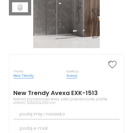
marka
kolekcja
New Trendy
Avexa
New Trendy Avexa EXK-1513
Kabina prysznicowa lewa, szkło przezroczyste, profile
chrom, 120x120x200 cm
podaj imię i nazwisko
podaj e-mail