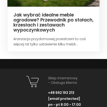
Jak wybrać idealne meble
ogrodowe? Przewodnik po stołach,
krzesłach i zestawach
wypoczynkowych
Aranżacja przydomowej przestrzeni to coś
więcej niż tylko ustawienie kilku mebli...
Sklep internetowy
- Obsługa klienta
+48 692 193 213
[email protected]
pn - pt 8:00 - 17:00