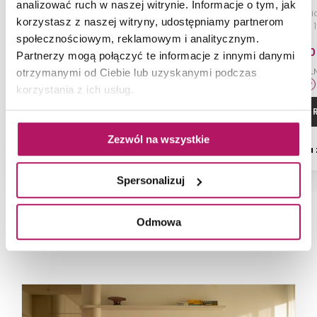
analizować ruch w naszej witrynie. Informacje o tym, jak
Odwodnienie liniowe
Odwodnienie lini
korzystasz z naszej witryny, udostępniamy partnerom
przyścienne z rusztem
uniwersalnym, 1
uniwersalnym, 110 cm, stal
szczotk
społecznościowym, reklamowym i analitycznym.
szczotkowana
696,20
Partnerzy mogą połączyć te informacje z innymi danymi
-33% od 1 036,80 PL
otrzymanymi od Ciebie lub uzyskanymi podczas
korzystania z ich usług.
ZOBACZ PRODUKT
ZOBACZ P
Zezwól na wszystkie
Dostępność:
na
Spersonalizuj
Odmowa
NAJNOWSZE ARTYKUŁY