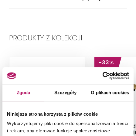
PRODUKTY Z KOLEKCJI
-33%
Zgoda
Szczegóły
O plikach cookies
Niniejsza strona korzysta z plików cookie
Wykorzystujemy pliki cookie do spersonalizowania treści
IO Nord Slim
IO Nord
i reklam, aby oferować funkcje społecznościowe i
OL.NORSL.110.RU.SC.PR
OL.NORSL.1