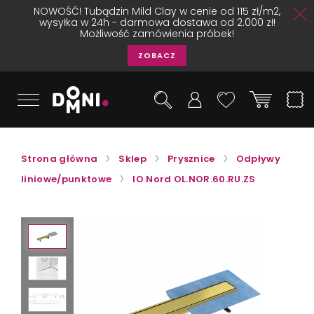
NOWOŚĆ! Tubądzin Mild Clay w cenie od 115 zł/m2,
wysyłka w 24h - darmowa dostawa od 2.000 zł!
Możliwość zamówienia próbek!
ZOBACZ
Strona główna
Sklep
Prysznice
Odpływy
liniowe/punktowe
IO Nord OL.NOR.60.RU.ZS