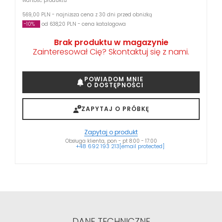
wartość produktu
569,00 PLN - najniższa cena z 30 dni przed obniżką
-10%
od 638,20 PLN - cena katalogowa
Brak produktu w magazynie
Zainteresował Cię? Skontaktuj się z nami.
POWIADOM MNIE
O DOSTĘPNOŚCI
ZAPYTAJ O PRÓBKĘ
Zapytaj o produkt
Obsługa klienta, pon - pt 8:00 - 17:00
+48 692 193 213
[email protected]
DANE TECHNICZNE