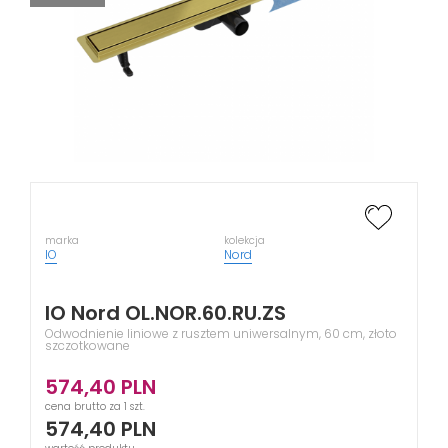
marka
kolekcja
IO
Nord
IO Nord OL.NOR.60.RU.ZS
Odwodnienie liniowe z rusztem uniwersalnym, 60 cm, złoto
szczotkowane
574,40
PLN
cena brutto za 1 szt.
574,40
PLN