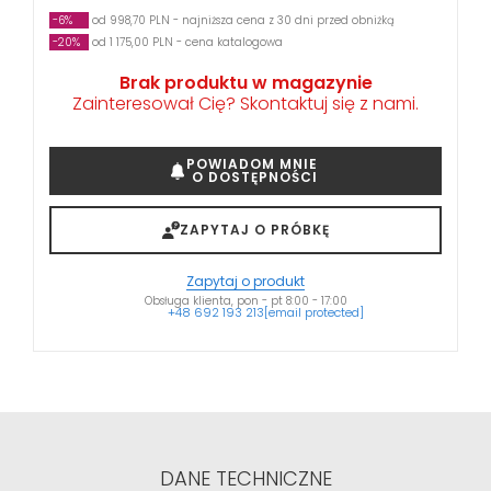
-6%
od 998,70 PLN - najniższa cena z 30 dni przed obniżką
-20%
od 1 175,00 PLN - cena katalogowa
Brak produktu w magazynie
Zainteresował Cię? Skontaktuj się z nami.
POWIADOM MNIE
O DOSTĘPNOŚCI
ZAPYTAJ O PRÓBKĘ
Zapytaj o produkt
Obsługa klienta, pon - pt 8:00 - 17:00
+48 692 193 213
[email protected]
DANE TECHNICZNE