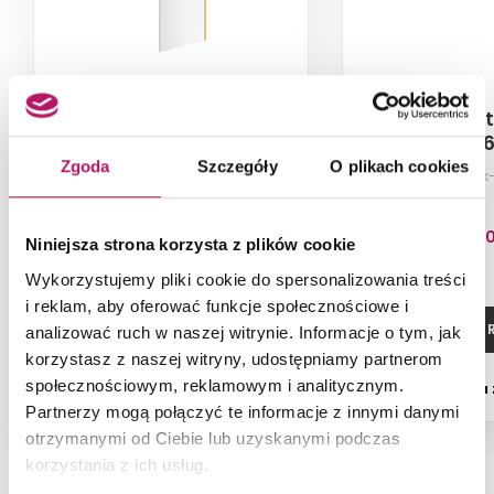
Excellent Vidoq
Excellen
KAEX.1506.1200.LP.GB
KAAC.1506
Zgoda
Szczegóły
O plikach cookies
Kabina walk-in, szkło
Ścianka typu walk
przezroczyste, profile złote
szczotkowane, 120x200 cm
1 599,00 PLN
1 253,8
Niniejsza strona korzysta z plików cookie
Wykorzystujemy pliki cookie do spersonalizowania treści
i reklam, aby oferować funkcje społecznościowe i
DODAJ DO KOSZYKA
ZOBACZ P
analizować ruch w naszej witrynie. Informacje o tym, jak
korzystasz z naszej witryny, udostępniamy partnerom
społecznościowym, reklamowym i analitycznym.
Dostępność:
3 szt.
Dostępność:
na
Partnerzy mogą połączyć te informacje z innymi danymi
otrzymanymi od Ciebie lub uzyskanymi podczas
korzystania z ich usług.