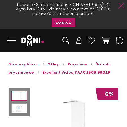
Nowość Cerrad Softstone - CENA od 109 zł/m2.
Wysyłka w 24h - darmowa dostawa od 2000 zł!
Możliwość zamówienia próbek!
ZOBACZ
Strona główna
Sklep
Prysznice
Ścianki
prysznicowe
Excellent Vidoq KAAC.1506.900.LP
-6%