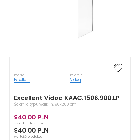
marka
kolekcja
Excellent
Vidoq
Excellent Vidoq KAAC.1506.900.LP
Ścianka typu walk-in, 90x200 cm
940,00
PLN
cena brutto za 1 szt.
940,00
PLN
wartość produktu