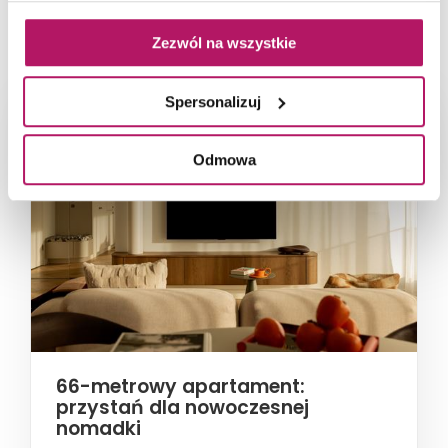
NAJNOWSZE ARTYKUŁY
Zezwól na wszystkie
Spersonalizuj
Odmowa
66-metrowy apartament:
przystań dla nowoczesnej
nomadki