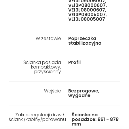
VE13L09005007,
VE13P08000607,
VE13L08000607,
VE13P08005007,
VE13L08005007
W zestawie
Poprzeczka
stabilizacyjna
Ścianka posiada
Profil
kompaktowy,
przyścienny
Wejście
Bezprogowe,
wygodne
Zakres regulacji drzwi/
Ścianka na
ścianki/kabiny/parawanu
posadzce: 861 - 878
mm