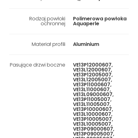
Rodzaj powłoki
Polimerowa powłoka
ochronnej
Aquaperle
Materiał profili
Aluminium
Pasujące drzwi boczne
VE13P12000607,
VE13L12000607,
VE13P12005007,
VE13L12005007,
VE13P11000607,
VE13L11000607,
VE13L09000607,
VE13P11005007,
VE13L11005007,
VE13P10000607,
VE13L10000607,
VE13P10005007,
VE13L10005007,
VE13P09000607,
VE13P09005007,