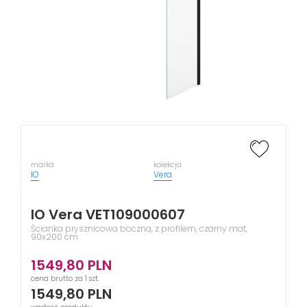
marka
kolekcja
IO
Vera
IO Vera VET109000607
Ścianka prysznicowa boczna, z profilem, czarny mat,
90x200 cm
1549,80
PLN
cena brutto za 1 szt.
1549,80
PLN