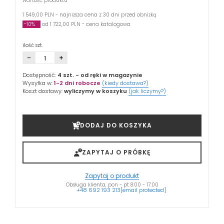
wartość produktu
1 549,00 PLN - najniższa cena z 30 dni przed obniżką
-10%
od 1 722,00 PLN - cena katalogowa
ilość szt.
-
+
Dostępność:
4 szt.
- od ręki w magazynie
Wysyłka w:
1-2 dni robocze
(kiedy dostawa?)
Koszt dostawy:
wyliczymy w koszyku
(jak liczymy?)
DODAJ DO KOSZYKA
ZAPYTAJ O PRÓBKĘ
Zapytaj o produkt
Obsługa klienta, pon - pt 8:00 - 17:00
+48 692 193 213
[email protected]