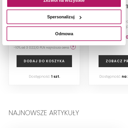
Zezwól na wszystkie
IO Vera VE13WL12001307
IO Vera VET
Spersonalizuj
Drzwi prysznicowe
Ścianka prysznic
jednoczęściowe lewe z
profilem, chrom p
elementem stałym w linii, bez
cm
Odmowa
profilu, złoty szczotkowany,
2 712,20 PLN
1 466,8
120x200 cm
-10% od 3 022,10 PLN najniższa cena
DODAJ DO KOSZYKA
ZOBACZ P
Dostępność:
1 szt.
Dostępność:
na
NAJNOWSZE ARTYKUŁY