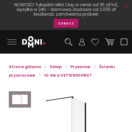
NOWOŚĆ! Tubądzin Mild Clay w cenie od 115 zł/m2,
wysyłka w 24h - darmowa dostawa od 2.000 zł!
Możliwość zamówienia próbek!
ZOBACZ
Strona główna
Sklep
Prysznice
Ścianki
prysznicowe
IO Vera VET109000607