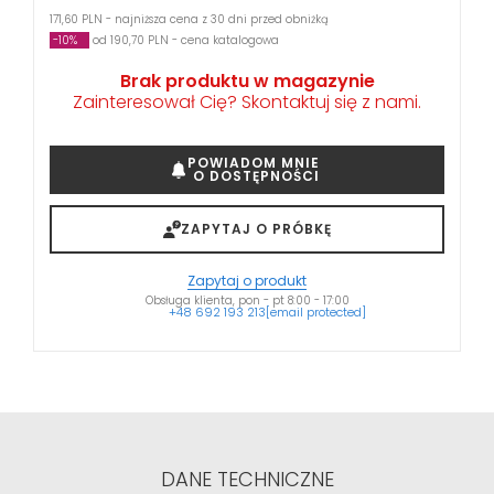
171,60 PLN - najniższa cena z 30 dni przed obniżką
-10%
od 190,70 PLN - cena katalogowa
Brak produktu w magazynie
Zainteresował Cię? Skontaktuj się z nami.
POWIADOM MNIE
O DOSTĘPNOŚCI
ZAPYTAJ O PRÓBKĘ
Zapytaj o produkt
Obsługa klienta, pon - pt 8:00 - 17:00
+48 692 193 213
[email protected]
DANE TECHNICZNE