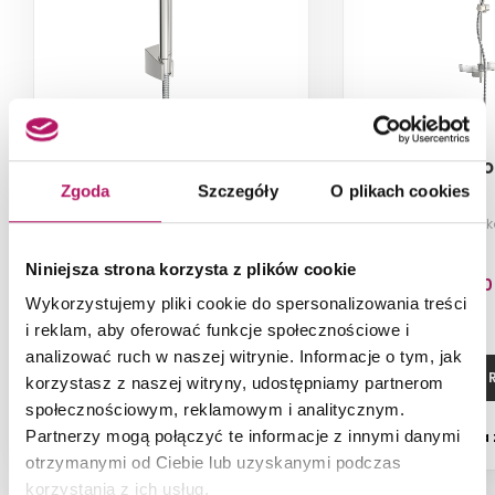
Oras Apollo 534
Oras Apo
Zgoda
Szczegóły
O plikach cookies
Zestaw natryskowy, chrom
Zestaw natrys
Niniejsza strona korzysta z plików cookie
257,20 PLN
379,20
Wykorzystujemy pliki cookie do spersonalizowania treści
i reklam, aby oferować funkcje społecznościowe i
analizować ruch w naszej witrynie. Informacje o tym, jak
ZOBACZ PRODUKT
ZOBACZ P
korzystasz z naszej witryny, udostępniamy partnerom
społecznościowym, reklamowym i analitycznym.
Partnerzy mogą połączyć te informacje z innymi danymi
Dostępność:
na zamówienie
Dostępność:
na
otrzymanymi od Ciebie lub uzyskanymi podczas
korzystania z ich usług.