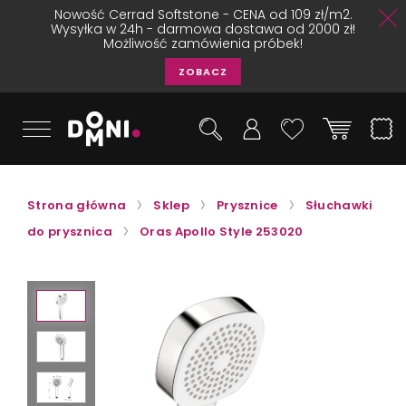
Nowość Cerrad Softstone - CENA od 109 zł/m2.
Wysyłka w 24h - darmowa dostawa od 2000 zł!
Możliwość zamówienia próbek!
ZOBACZ
Strona główna
Sklep
Prysznice
Słuchawki
do prysznica
Oras Apollo Style 253020