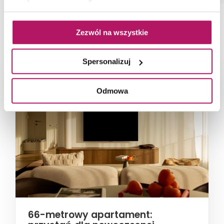
Zezwól na wszystkie
NAJNOWSZE ARTYKUŁY
Spersonalizuj
Odmowa
66-metrowy apartament: