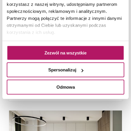
korzystasz z naszej witryny, udostępniamy partnerom
społecznościowym, reklamowym i analitycznym.
Partnerzy mogą połączyć te informacje z innymi danymi
otrzymanymi od Ciebie lub uzyskanymi podczas
korzystania z ich usług.
Zezwól na wszystkie
66-metrowy apartament:
przystań dla nowoczesnej
Spersonalizuj
nomadki
Młoda, żyjąca dynamicznie inwestorka przez
Odmowa
lata kursowała między światowymi
metropoliami...