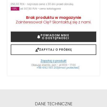
250,00 PLN - najniższa cena z 30 dni przed obniżką
-19%
od 307,50 PLN - cena katalogowa
Brak produktu w magazynie
Zainteresował Cię? Skontaktuj się z nami.
POWIADOM MNIE
O DOSTĘPNOŚCI
ZAPYTAJ O PRÓBKĘ
Zapytaj o produkt
Obsługa klienta, pon - pt 8:00 - 17:00
+48 692 193 213
[email protected]
DANE TECHNICZNE