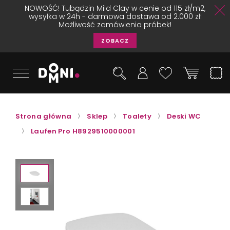
NOWOŚĆ! Tubądzin Mild Clay w cenie od 115 zł/m2,
wysyłka w 24h - darmowa dostawa od 2.000 zł!
Możliwość zamówienia próbek!
ZOBACZ
Strona główna
Sklep
Toalety
Deski WC
Laufen Pro H8929510000001