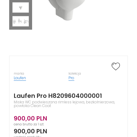
marka
kolekcja
Laufen
Pro
Laufen Pro H8209604000001
Miska WC podwieszana rimless lejowa, bezkołnierzowa,
powłoka Clean Coat
900,00
PLN
cena brutto za 1 szt.
900,00
PLN