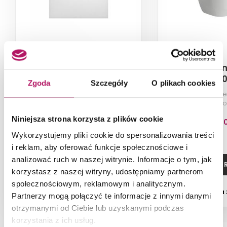
Laufen Pro
Laufen
H2109530000001
H8209660
Zgoda
Szczegóły
O plikach cookies
Ultrapłaski brodzik prostokątny,
Miska WC podwie
140x80x3 cm, biały
lejowa, bezk
Niniejsza strona korzysta z plików cookie
1 220,0
Wykorzystujemy pliki cookie do spersonalizowania treści
i reklam, aby oferować funkcje społecznościowe i
analizować ruch w naszej witrynie. Informacje o tym, jak
ZOBACZ PRODUKT
ZOBACZ P
korzystasz z naszej witryny, udostępniamy partnerom
społecznościowym, reklamowym i analitycznym.
Dostępność:
na
Partnerzy mogą połączyć te informacje z innymi danymi
otrzymanymi od Ciebie lub uzyskanymi podczas
korzystania z ich usług.