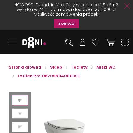
NOWOŚĆ! Tubądzin Mild Clay w cenie od 115 zł/m2,
wysyłka w 24h - darmowa dostawa od 2.000 zł!
Możliwość zamówienia próbek!
ZOBACZ
Strona główna
Sklep
Toalety
Miski WC
Laufen Pro H8209604000001