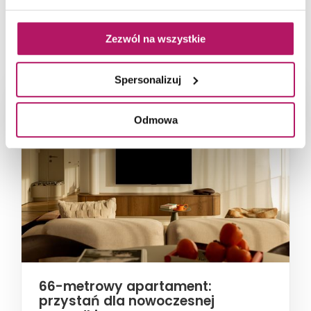
NAJNOWSZE ARTYKUŁY
Zezwól na wszystkie
Spersonalizuj
Odmowa
66-metrowy apartament:
przystań dla nowoczesnej