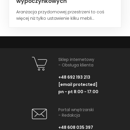
wypoczynkowych
Aranżacja przydomowej przestrzeni to coś
więcej niż tylko ustawienie kilku mebli...
Sklep internetowy
- Obsługa klienta
+48 692 193 213
[email protected]
pn - pt 8:00 - 17:00
Portal wnętrzarski
- Redakcja
+48 608 035 397