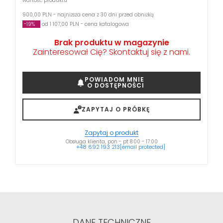
wartość produktu
900,00 PLN - najniższa cena z 30 dni przed obniżką
-19%
od 1 107,00 PLN - cena katalogowa
Brak produktu w magazynie
Zainteresował Cię? Skontaktuj się z nami.
POWIADOM MNIE
O DOSTĘPNOŚCI
ZAPYTAJ O PRÓBKĘ
Zapytaj o produkt
Obsługa klienta, pon - pt 8:00 - 17:00
+48 692 193 213
[email protected]
DANE TECHNICZNE