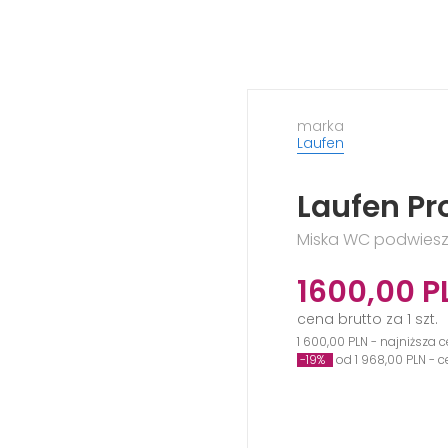
marka
Laufen
Laufen P
Miska WC podwiesz
1600,00
P
cena brutto za 1 szt.
1 600,00 PLN - najniższa 
-19%
od 1 968,00 PLN - 