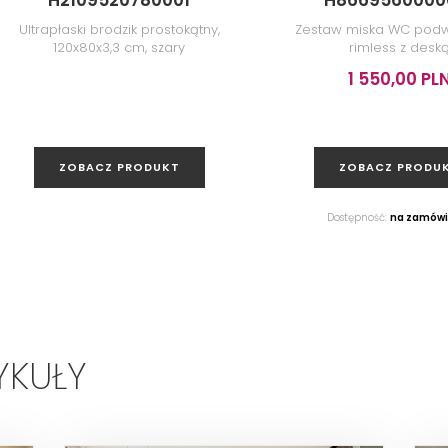
H2109520780001
H8669560000
Ultrapłaski brodzik prostokątny,
Zestaw miska WC pod
120x80x3,3 cm, szary
rimless z desk
1 550,00 PL
ZOBACZ PRODUKT
ZOBACZ PRODU
Dostępność:
na zamówi
YKUŁY