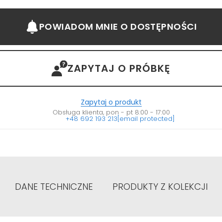
POWIADOM MNIE
O DOSTĘPNOŚCI
ZAPYTAJ O PRÓBKĘ
Zapytaj o produkt
Obsługa klienta, pon - pt 8:00 - 17:00
+48 692 193 213
[email protected]
DANE TECHNICZNE
PRODUKTY Z KOLEKCJI