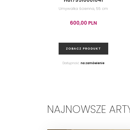
H8179510001041
Umywalka ścienna, 55 cm
600,00 PLN
ZOBACZ PRODUKT
Dostępność:
na zamówienie
NAJNOWSZE ART