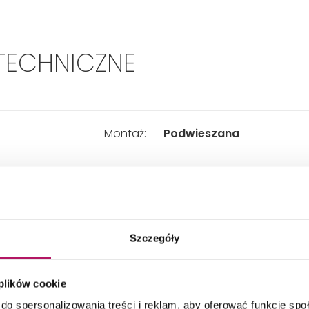
TECHNICZNE
Montaż:
Podwieszana
Typ:
Bezkołnierzowa
Kształt:
Zaokrąglony
Szczegóły
Materiał:
Ceramika
 plików cookie
do spersonalizowania treści i reklam, aby oferować funkcje sp