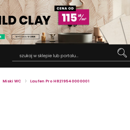
szukaj w sklepie lub portalu...
Miski WC
Laufen Pro H8219540000001