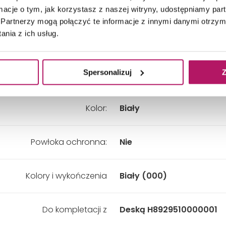
Głębokość:
700 mm
ormacje o tym, jak korzystasz z naszej witryny, udostępniamy p
Partnerzy mogą połączyć te informacje z innymi danymi otrzym
nia z ich usług.
Szerokość:
360 mm
Spersonalizuj
Z
Wysokość:
350 mm
Kolor:
Biały
Powłoka ochronna:
Nie
Kolory i wykończenia
Biały (000)
Do kompletacji z
Deską H8929510000001