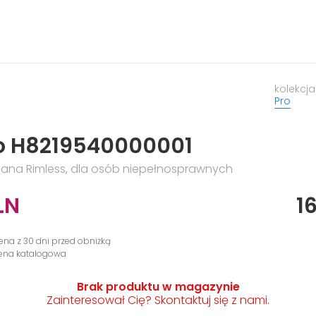
kolekcja
Pro
ro H8219540000001
ana Rimless, dla osób niepełnosprawnych
LN
1
cena z 30 dni przed obniżką
cena katalogowa
Brak produktu w magazynie
Zainteresował Cię? Skontaktuj się z nami.