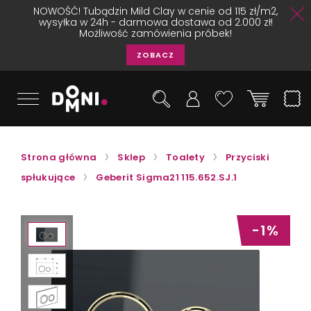
NOWOŚĆ! Tubądzin Mild Clay w cenie od 115 zł/m2,
wysyłka w 24h - darmowa dostawa od 2.000 zł!
Możliwość zamówienia próbek!
ZOBACZ
Strona główna
Sklep
Toalety
Przyciski
spłukujące
Geberit Sigma21 115.652.SJ.1
-1%