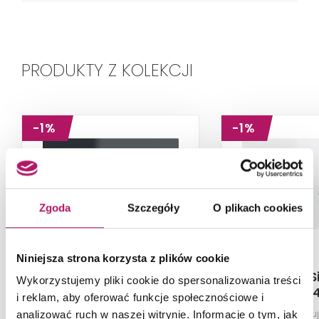
PRODUKTY Z KOLEKCJI
-1%
-1%
Zgoda
Szczegóły
O plikach cookies
Niniejsza strona korzysta z plików cookie
Geberit Sigma21
Geberit 
Wykorzystujemy pliki cookie do spersonalizowania treści
115.651.SJ.1
115.884
i reklam, aby oferować funkcje społecznościowe i
Przycisk spłukujący Sigma,
Przycisk spłuk
analizować ruch w naszej witrynie. Informacje o tym, jak