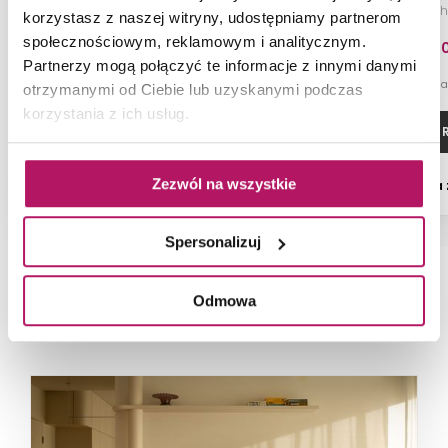
czarny/czarny chrom
biały/c
korzystasz z naszej witryny, udostępniamy partnerom
społecznościowym, reklamowym i analitycznym.
2 364,60 PLN
1 243,0
Partnerzy mogą połączyć te informacje z innymi danymi
-1% od 2 383,70 PLN najniższa cena
-1% od 1 253,10 PLN n
otrzymanymi od Ciebie lub uzyskanymi podczas
korzystania z ich usług.
ZOBACZ PRODUKT
ZOBACZ P
Zezwól na wszystkie
Dostępność:
na zamówienie
Dostępność:
na
Spersonalizuj
Odmowa
NAJNOWSZE ARTYKUŁY