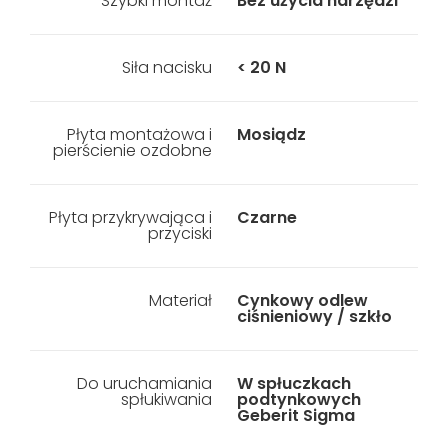
Szybki montaż
Bez użycia narzędzi
Siła nacisku
< 20 N
Płyta montażowa i
Mosiądz
pierścienie ozdobne
Płyta przykrywająca i
Czarne
przyciski
Materiał
Cynkowy odlew
ciśnieniowy / szkło
Do uruchamiania
W spłuczkach
spłukiwania
podtynkowych
Geberit Sigma