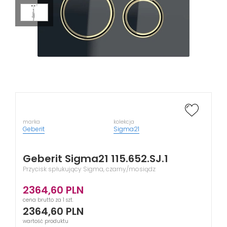
marka
kolekcja
Geberit
Sigma21
Geberit Sigma21 115.652.SJ.1
Przycisk spłukujący Sigma, czarny/mosiądz
2364,60
PLN
cena brutto za 1 szt.
2364,60
PLN
wartość produktu