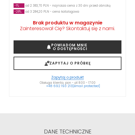
-1%
od 2 383,70 PLN - najniższa cena z 30 dni przed obniżką
-28%
od 3 284,20 PLN - cena katalogowa
Brak produktu w magazynie
Zainteresował Cię? Skontaktuj się z nami.
POWIADOM MNIE
O DOSTĘPNOŚCI
ZAPYTAJ O PRÓBKĘ
Zapytaj o produkt
Obsługa klienta, pon - pt 8:00 - 17:00
+48 692 193 213
[email protected]
DANE TECHNICZNE