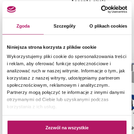
Accento circle
Zgoda
Szczegóły
O plikach cookies
PRODUKTY Z KOLEKCJI
Niniejsza strona korzysta z plików cookie
Wykorzystujemy pliki cookie do spersonalizowania treści
i reklam, aby oferować funkcje społecznościowe i
analizować ruch w naszej witrynie. Informacje o tym, jak
korzystasz z naszej witryny, udostępniamy partnerom
społecznościowym, reklamowym i analitycznym.
Partnerzy mogą połączyć te informacje z innymi danymi
otrzymanymi od Ciebie lub uzyskanymi podczas
korzystania z ich usług.
Cersanit Aqua S701-067
Cersanit Aqu
Zezwól na wszystkie