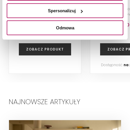
Stelaż podtynkowy z miską,
Stelaż podtynk
Spersonalizuj
deską i przyciskiem, Aqua Seria 2
przyciskiem Mov
662,40
Odmowa
ZOBACZ PRODUKT
ZOBACZ P
Dostępność:
na
NAJNOWSZE ARTYKUŁY