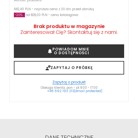
wartość produktu
662,40 PLN - najniższa cena z 30 dni przed obniżką
-20%
od 828,00 PLN - cena katalogowa
Brak produktu w magazynie
Zainteresował Cię? Skontaktuj się z nami.
POWIADOM MNIE
O DOSTĘPNOŚCI
ZAPYTAJ O PRÓBKĘ
Zapytaj o produkt
Obsługa klienta, pon - pt 8:00 - 17:00
+48 692 193 213
[email protected]
DANE TECHNICZNE