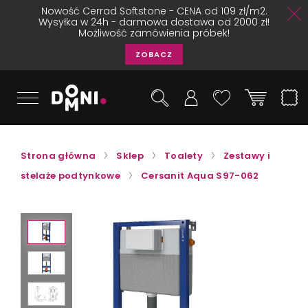
Nowość Cerrad Softstone - CENA od 109 zł/m2.
Wysyłka w 24h - darmowa dostawa od 2000 zł!
Możliwość zamówienia próbek!
ZOBACZ
Strona główna
Sklep
Toalety
Zestawy i
stelaże podtynkowe
Cersanit Aqua S97-062