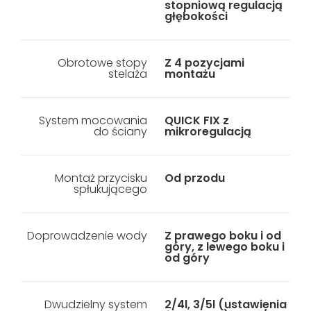
stopniową regulacją
głębokości
Obrotowe stopy
Z 4 pozycjami
stelaża
montażu
System mocowania
QUICK FIX z
do ściany
mikroregulacją
Montaż przycisku
Od przodu
spłukującego
Doprowadzenie wody
Z prawego boku i od
góry, z lewego boku i
od góry
Dwudzielny system
2/4l, 3/5l (ustawienia