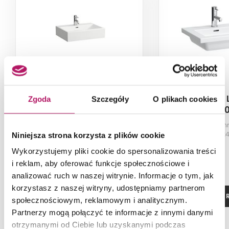
Laufen Living
Laufen 
Zgoda
Szczegóły
O plikach cookies
H8174330001041
H8154340
Umywalka ścienna/meblowa,
Umywalka ścien
60x46x14 cm
50x38x
Niniejsza strona korzysta z plików cookie
Wykorzystujemy pliki cookie do spersonalizowania treści
1 180,00 PLN
i reklam, aby oferować funkcje społecznościowe i
analizować ruch w naszej witrynie. Informacje o tym, jak
korzystasz z naszej witryny, udostępniamy partnerom
ZOBACZ PRODUKT
ZOBACZ P
społecznościowym, reklamowym i analitycznym.
Partnerzy mogą połączyć te informacje z innymi danymi
Dostępność:
na zamówienie
otrzymanymi od Ciebie lub uzyskanymi podczas