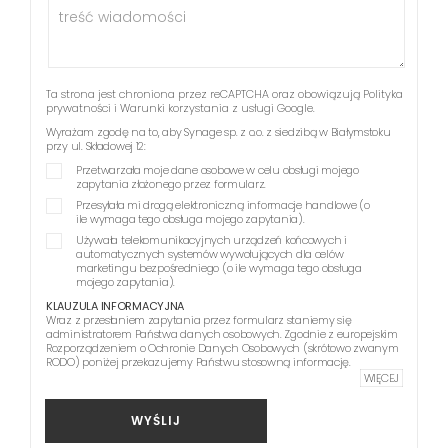
Ta strona jest chroniona przez reCAPTCHA oraz obowiązują
Polityka
prywatności
i
Warunki korzystania z usługi
Google.
Wyrażam zgodę na to, aby Synage sp. z o.o. z siedzibą w Białymstoku
przy ul. Składowej 12:
Przetwarzała moje dane osobowe w celu obsługi mojego
zapytania złożonego przez formularz.
Przesyłała mi drogą elektroniczną informacje handlowe (o
ile wymaga tego obsługa mojego zapytania).
Używała telekomunikacyjnych urządzeń końcowych i
automatycznych systemów wywołujących dla celów
marketingu bezpośredniego (o ile wymaga tego obsługa
mojego zapytania).
KLAUZULA INFORMACYJNA
Wraz z przesłaniem zapytania przez formularz staniemy się
administratorem Państwa danych osobowych. Zgodnie z europejskim
Rozporządzeniem o Ochronie Danych Osobowych (skrótowo zwanym
RODO) poniżej przekazujemy Państwu stosowną informację.
WIĘCEJ
WYŚLIJ