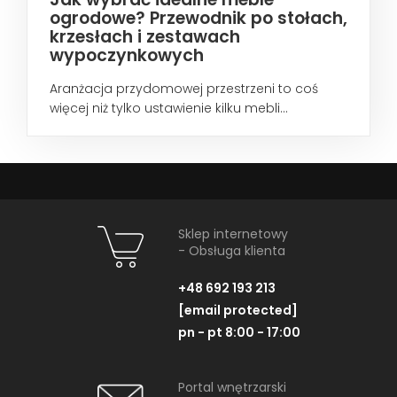
ogrodowe? Przewodnik po stołach,
krzesłach i zestawach
wypoczynkowych
Aranżacja przydomowej przestrzeni to coś
więcej niż tylko ustawienie kilku mebli...
Sklep internetowy
- Obsługa klienta
+48 692 193 213
[email protected]
pn - pt 8:00 - 17:00
Portal wnętrzarski