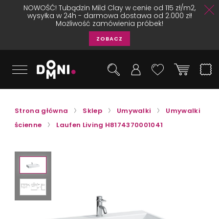
NOWOŚĆ! Tubądzin Mild Clay w cenie od 115 zł/m2,
wysyłka w 24h - darmowa dostawa od 2.000 zł!
Możliwość zamówienia próbek!
ZOBACZ
Strona główna
Sklep
Umywalki
Umywalki
ścienne
Laufen Living H8174370001041