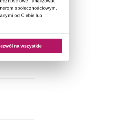
ołecznościowe i analizować
artnerom społecznościowym,
anymi od Ciebie lub
ezwól na wszystkie