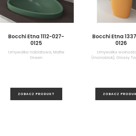
Bocchi Etna 1112-027-
Bocchi Etna 133
0125
0126
Umywalka nablatowa, Matte
Umywalka wolnost
Green
(monoblok), Glossy T
ZOBACZ PRODUKT
ZOBACZ PRODU