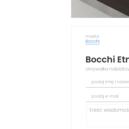
marka
Bocchi
Bocchi Et
Umywalka nablatow
podaj imię i nazw
podaj e-mail