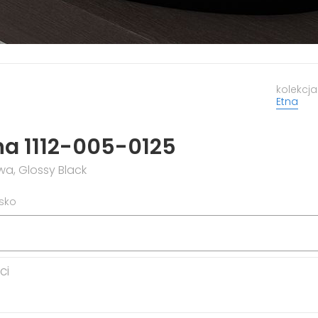
kolekcja
Etna
na 1112-005-0125
a, Glossy Black
isko