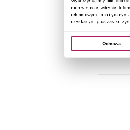
Wykorzystujemy pliki cookie 
Do
ruch w naszej witrynie. Inf
reklamowym i analitycznym. 
uzyskanymi podczas korzysta
Do
Odmowa