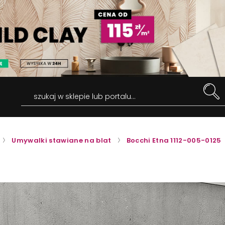
szukaj w sklepie lub portalu...
Umywalki stawiane na blat
Bocchi Etna 1112-005-0125