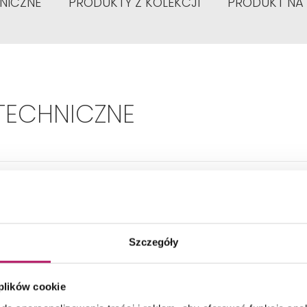
NICZNE
PRODUKTY Z KOLEKCJI
PRODUKT NA
TECHNICZNE
Szerokość umywalki:
60 cm
Kształt:
Inny
Szczegóły
ładny wymiar - Głębokość:
440 mm
 plików cookie