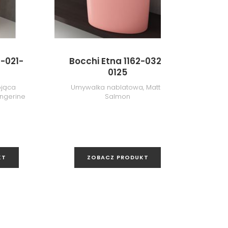
7-021-
Bocchi Etna 1162-032-
Boc
0125
ojąca
Umywalka nablatowa, Matte
U
angerine
Salmon
(mo
KT
ZOBACZ PRODUKT