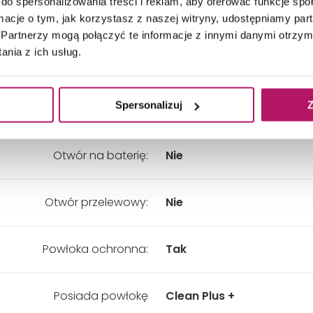
do spersonalizowania treści i reklam, aby oferować funkcje sp
kładny wymiar - Szerokość:
580 mm
ormacje o tym, jak korzystasz z naszej witryny, udostępniamy p
Partnerzy mogą połączyć te informacje z innymi danymi otrzym
nia z ich usług.
kładny wymiar - Wysokość:
220 mm
Spersonalizuj
Z
Kolor:
Czarny
Otwór na baterię:
Nie
Otwór przelewowy:
Nie
Powłoka ochronna:
Tak
Posiada powłokę
Clean Plus +