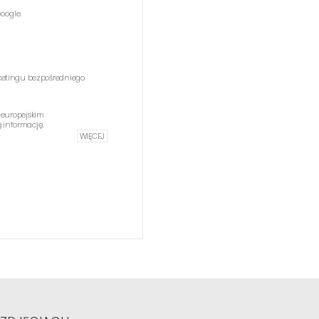
oogle.
etingu bezpośredniego
 europejskim
informację.
WIĘCEJ