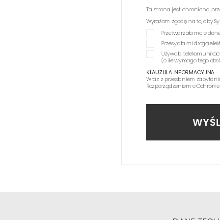
Ta strona jest chroniona p
Wyrażam zgodę na to, aby Synag
Przetwarzała moje dane
Przesyłała mi drogą el
Używała telekomunikac
(o ile wymaga tego obs
KLAUZULA INFORMACYJNA
Wraz z przesłaniem zapytani
Rozporządzeniem o Ochronie
WYŚL