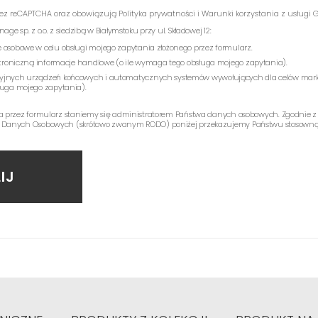
rzez reCAPTCHA oraz obowiązują
Polityka prywatności
i
Warunki korzystania z usługi
G
e sp. z o.o. z siedzibą w Białymstoku przy ul. Składowej 12:
 osobowe w celu obsługi mojego zapytania złożonego przez formularz.
ektroniczną informacje handlowe (o ile wymaga tego obsługa mojego zapytania).
yjnych urządzeń końcowych i automatycznych systemów wywołujących dla celów mark
ługa mojego zapytania).
a przez formularz staniemy się administratorem Państwa danych osobowych. Zgodnie z
 Danych Osobowych (skrótowo zwanym RODO) poniżej przekazujemy Państwu stosowną 
IJ