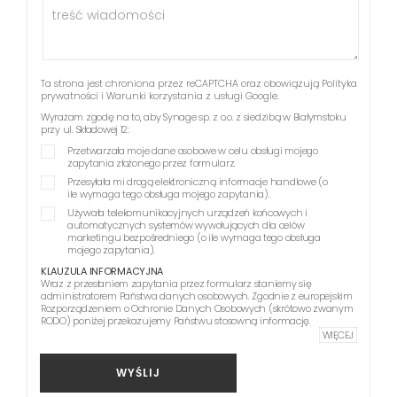
Ta strona jest chroniona przez reCAPTCHA oraz obowiązują
Polityka
prywatności
i
Warunki korzystania z usługi
Google.
Wyrażam zgodę na to, aby Synage sp. z o.o. z siedzibą w Białymstoku
przy ul. Składowej 12:
Przetwarzała moje dane osobowe w celu obsługi mojego
zapytania złożonego przez formularz.
Przesyłała mi drogą elektroniczną informacje handlowe (o
ile wymaga tego obsługa mojego zapytania).
Używała telekomunikacyjnych urządzeń końcowych i
automatycznych systemów wywołujących dla celów
marketingu bezpośredniego (o ile wymaga tego obsługa
mojego zapytania).
KLAUZULA INFORMACYJNA
Wraz z przesłaniem zapytania przez formularz staniemy się
administratorem Państwa danych osobowych. Zgodnie z europejskim
Rozporządzeniem o Ochronie Danych Osobowych (skrótowo zwanym
RODO) poniżej przekazujemy Państwu stosowną informację.
WIĘCEJ
WYŚLIJ