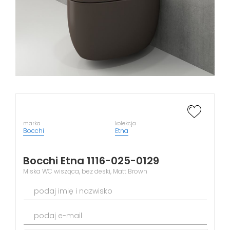
marka
kolekcja
Bocchi
Etna
Bocchi Etna 1116-025-0129
Miska WC wisząca, bez deski, Matt Brown
podaj imię i nazwisko
podaj e-mail