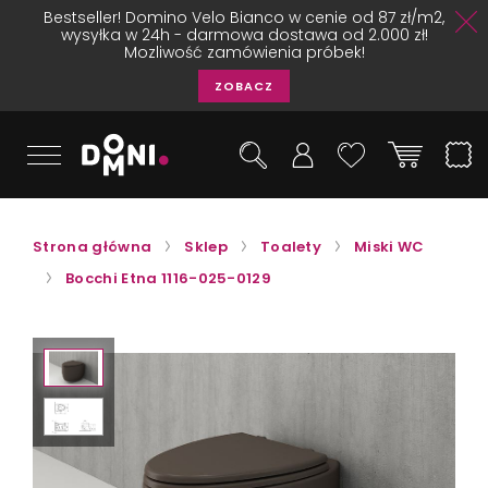
Bestseller! Domino Velo Bianco w cenie od 87 zł/m2,
wysyłka w 24h - darmowa dostawa od 2.000 zł!
Mozliwość zamówienia próbek!
ZOBACZ
Strona główna
Sklep
Toalety
Miski WC
Bocchi Etna 1116-025-0129