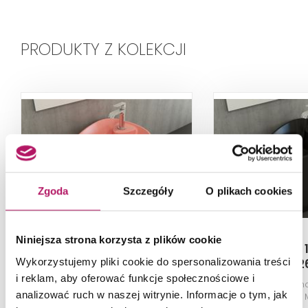
PRODUKTY Z KOLEKCJI
Zgoda
Szczegóły
O plikach cookies
Niniejsza strona korzysta z plików cookie
Bocchi Etna 1343-032-
Bocchi Etna
Wykorzystujemy pliki cookie do spersonalizowania treści
0126
012
i reklam, aby oferować funkcje społecznościowe i
Umywalka nablatowa
Umywalka n
analizować ruch w naszej witrynie. Informacje o tym, jak
(monoblok), Matte Salmon
(monoblok), 