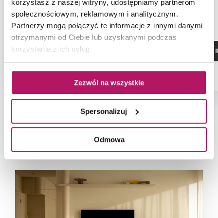
korzystasz z naszej witryny, udostępniamy partnerom
społecznościowym, reklamowym i analitycznym.
Partnerzy mogą połączyć te informacje z innymi danymi
otrzymanymi od Ciebie lub uzyskanymi podczas
korzystania z ich usług.
ZOBACZ PRODUKT
ZOBACZ P
Zezwól na wszystkie
Spersonalizuj
NAJNOWSZE ARTYKUŁY
Odmowa