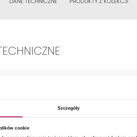
DANE TECHNICZNE
PRODUKTY Z KOLEKCJI
TECHNICZNE
Szerokość umywalki:
90 cm
Kształt:
Prostokątna
Szczegóły
ładny wymiar - Głębokość:
450 mm
 plików cookie