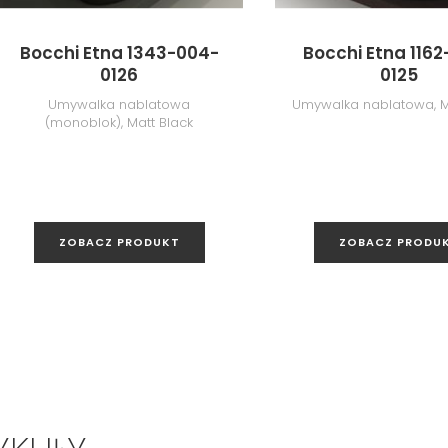
Bocchi Etna 1343-004-
Bocchi Etna 116
0126
0125
Umywalka nablatowa
Umywalka nablatowa, M
(monoblok), Matt Black
ZOBACZ PRODUKT
ZOBACZ PRODU