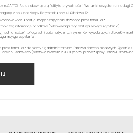
rzez reCAPTCHA oraz obowiązują
Polityka prywatności
i
Warunki korzystania z usługi
G
e sp. z o.o. z siedzibą w Białymstoku przy ul. Składowej 12:
 osobowe w celu obsługi mojego zapytania złożonego przez formularz.
ektroniczną informacje handlowe (o ile wymaga tego obsługa mojego zapytania).
yjnych urządzeń końcowych i automatycznych systemów wywołujących dla celów mark
ługa mojego zapytania).
a przez formularz staniemy się administratorem Państwa danych osobowych. Zgodnie z
 Danych Osobowych (skrótowo zwanym RODO) poniżej przekazujemy Państwu stosowną 
IJ