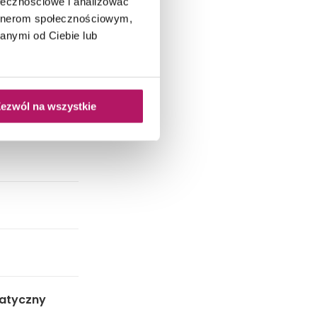
ołecznościowe i analizować
artnerom społecznościowym,
anymi od Ciebie lub
ezwól na wszystkie
atyczny