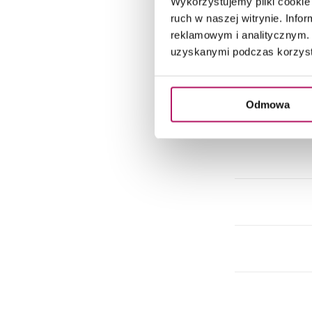
Wykorzystujemy pliki cookie 
Do
ruch w naszej witrynie. Inf
reklamowym i analitycznym. 
uzyskanymi podczas korzysta
Do
Odmowa