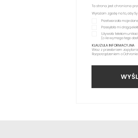
Ta strona jest chroniona p
Wyrażam zgodę na to, aby Synag
Przetwarzała moje dane
Przesyłała mi drogą el
Używała telekomunikac
(o ile wymaga tego obs
KLAUZULA INFORMACYJNA
Wraz z przesłaniem zapytani
Rozporządzeniem o Ochronie
WYŚL