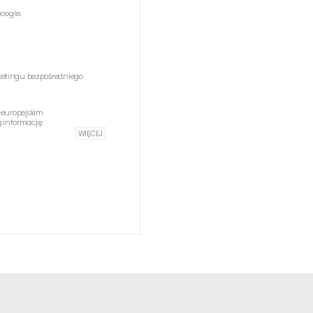
oogle.
etingu bezpośredniego
 europejskim
informację.
WIĘCEJ