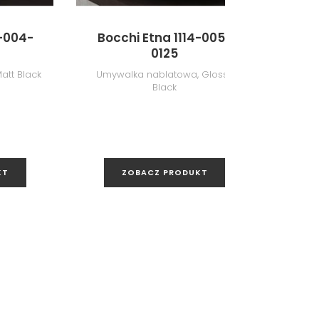
2-004-
Bocchi Etna 1114-005-
Bocch
0125
att Black
Umywalka nablatowa, Glossy
Umyw
Black
KT
ZOBACZ PRODUKT