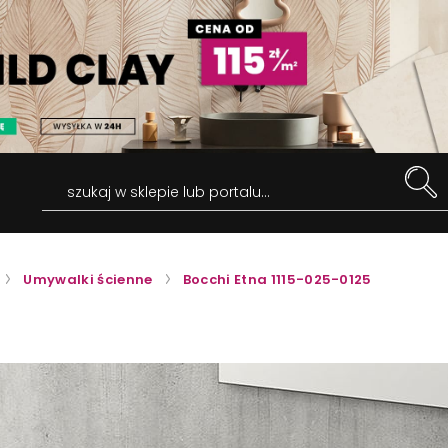
szukaj w sklepie lub portalu...
Umywalki ścienne
Bocchi Etna 1115-025-0125