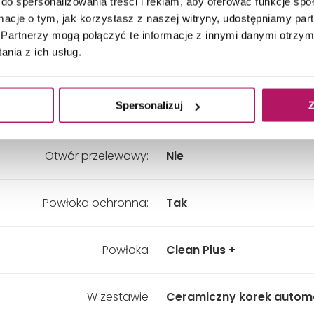
do spersonalizowania treści i reklam, aby oferować funkcje sp
kładny wymiar - Szerokość:
900 mm
ormacje o tym, jak korzystasz z naszej witryny, udostępniamy p
Partnerzy mogą połączyć te informacje z innymi danymi otrzym
nia z ich usług.
kładny wymiar - Wysokość:
185 mm
Spersonalizuj
Z
Kolor:
Brązowy
Otwór przelewowy:
Nie
Powłoka ochronna:
Tak
Powłoka
Clean Plus +
W zestawie
Ceramiczny korek autom