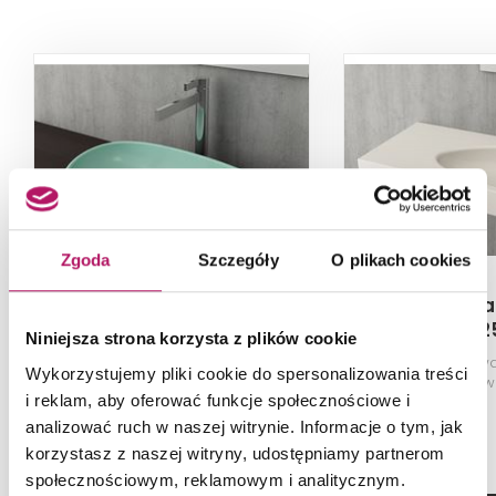
Zgoda
Szczegóły
O plikach cookies
Bocchi Etna 1114-033-
Bocchi Etna
0125
012
Niniejsza strona korzysta z plików cookie
Umywalka nablatowa, Matte Mint
Umywa
Wykorzystujemy pliki cookie do spersonalizowania treści
Green
ścienna/meblow
i reklam, aby oferować funkcje społecznościowe i
Glossy Bi
analizować ruch w naszej witrynie. Informacje o tym, jak
korzystasz z naszej witryny, udostępniamy partnerom
społecznościowym, reklamowym i analitycznym.