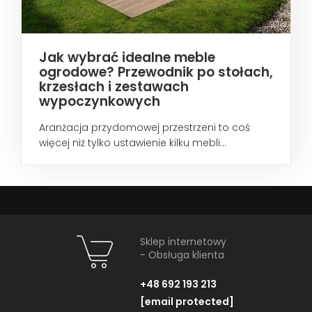
Jak wybrać idealne meble
ogrodowe? Przewodnik po stołach,
krzesłach i zestawach
wypoczynkowych
Aranżacja przydomowej przestrzeni to coś
więcej niż tylko ustawienie kilku mebli...
Sklep internetowy
- Obsługa klienta
+48 692 193 213
[email protected]