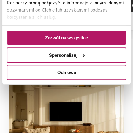
Partnerzy mogą połączyć te informacje z innymi danymi
ZOBACZ PRODUKT
ZOBACZ P
otrzymanymi od Ciebie lub uzyskanymi podczas
korzystania z ich usług.
Zezwól na wszystkie
Spersonalizuj
NAJNOWSZE ARTYKUŁY
Odmowa