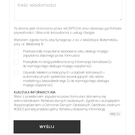
Ta strona jest chroniona przez reCAPTCHA oraz obowiązują
Polityka
prywatności
i
Warunki korzystania z usługi
Google.
Wyrażam zgodę na to, aby Synage sp. z o.o. z siedzibą w Białymstoku
przy ul. Składowej 12:
Przetwarzała moje dane osobowe w celu obsługi mojego
zapytania złożonego przez formularz.
Przesyłała mi drogą elektroniczną informacje handlowe (o
ile wymaga tego obsługa mojego zapytania).
Używała telekomunikacyjnych urządzeń końcowych i
automatycznych systemów wywołujących dla celów
marketingu bezpośredniego (o ile wymaga tego obsługa
mojego zapytania).
KLAUZULA INFORMACYJNA
Wraz z przesłaniem zapytania przez formularz staniemy się
administratorem Państwa danych osobowych. Zgodnie z europejskim
Rozporządzeniem o Ochronie Danych Osobowych (skrótowo zwanym
RODO) poniżej przekazujemy Państwu stosowną informację.
WIĘCEJ
WYŚLIJ