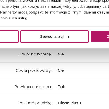
do spersonalizowania treści i reklam, aby oferować funkcje sp
kładny wymiar - Szerokość:
850 mm
ormacje o tym, jak korzystasz z naszej witryny, udostępniamy p
Partnerzy mogą połączyć te informacje z innymi danymi otrzym
nia z ich usług.
kładny wymiar - Wysokość:
145 mm
Spersonalizuj
Z
Kolor:
Zielony
Otwór na baterię:
Nie
Otwór przelewowy:
Nie
Powłoka ochronna:
Tak
Posiada powłokę
Clean Plus +