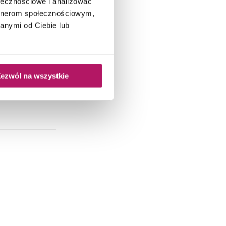
ołecznościowe i analizować
artnerom społecznościowym,
anymi od Ciebie lub
ezwól na wszystkie