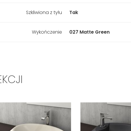
Szkliwiona z tyłu
Tak
Wykończenie
027 Matte Green
EKCJI