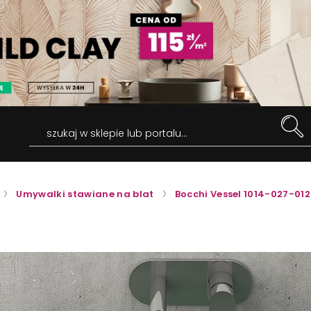
szukaj w sklepie lub portalu...
Umywalki stawiane na blat
Bocchi Vessel 1014-027-01