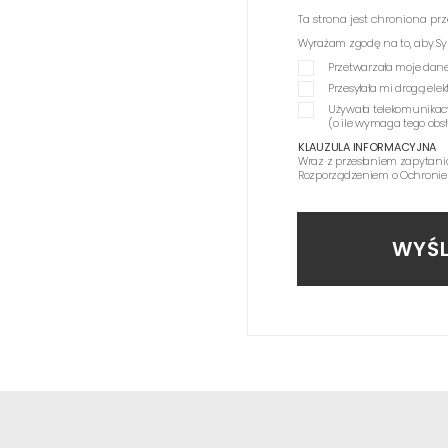
Ta strona jest chroniona p
Wyrażam zgodę na to, aby Synag
Przetwarzała moje dane
Przesyłała mi drogą el
Używała telekomunikac
(o ile wymaga tego obs
KLAUZULA INFORMACYJNA
Wraz z przesłaniem zapytani
Rozporządzeniem o Ochronie
WYŚL