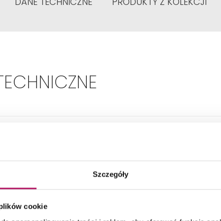
DANE TECHNICZNE
PRODUKTY Z KOLEKCJI
TECHNICZNE
Szerokość umywalki:
85 cm
Kształt:
Owalna
Szczegóły
ładny wymiar - Głębokość:
395 mm
 plików cookie