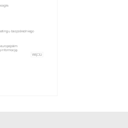
oogle.
etingu bezpośredniego
 europejskim
informację.
WIĘCEJ