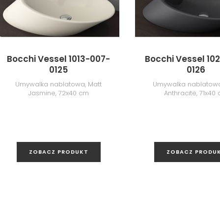
Bocchi Vessel 1013-007-
Bocchi Vessel 10
0125
0126
Umywalka nablatowa, Matt
Umywalka nablatowa
Jasmine, 72x40 cm
Anthracite, 71x40
ZOBACZ PRODUKT
ZOBACZ PRODU