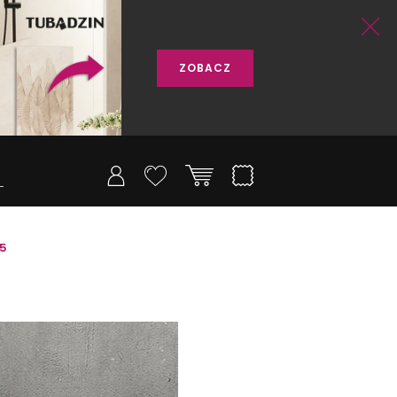
ZOBACZ
25