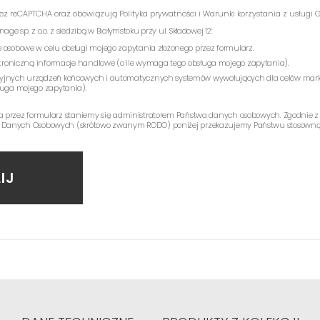
rzez reCAPTCHA oraz obowiązują
Polityka prywatności
i
Warunki korzystania z usługi
G
e sp. z o.o. z siedzibą w Białymstoku przy ul. Składowej 12:
 osobowe w celu obsługi mojego zapytania złożonego przez formularz.
ektroniczną informacje handlowe (o ile wymaga tego obsługa mojego zapytania).
yjnych urządzeń końcowych i automatycznych systemów wywołujących dla celów mark
ługa mojego zapytania).
a przez formularz staniemy się administratorem Państwa danych osobowych. Zgodnie z
 Danych Osobowych (skrótowo zwanym RODO) poniżej przekazujemy Państwu stosowną 
IJ