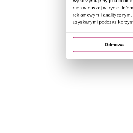
Wykorzystujemy pliki cookie 
Do
ruch w naszej witrynie. Inf
reklamowym i analitycznym. 
uzyskanymi podczas korzysta
Do
Odmowa