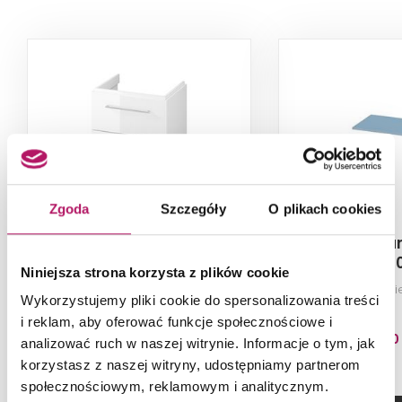
Zgoda
Szczegóły
O plikach cookies
Cersanit Larga S932-070
Cersanit La
03
Niniejsza strona korzysta z plików cookie
Szafka podumywalkowa biała 60
Blat 60, ni
Wykorzystujemy pliki cookie do spersonalizowania treści
i reklam, aby oferować funkcje społecznościowe i
652,00 PLN
120,00
analizować ruch w naszej witrynie. Informacje o tym, jak
korzystasz z naszej witryny, udostępniamy partnerom
społecznościowym, reklamowym i analitycznym.