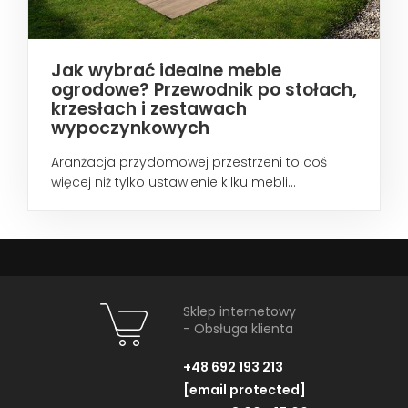
Jak wybrać idealne meble
ogrodowe? Przewodnik po stołach,
krzesłach i zestawach
wypoczynkowych
Aranżacja przydomowej przestrzeni to coś
więcej niż tylko ustawienie kilku mebli...
Sklep internetowy
- Obsługa klienta
+48 692 193 213
[email protected]