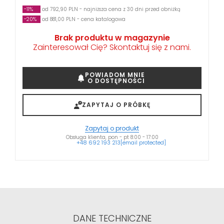
-11%
od 792,90 PLN - najniższa cena z 30 dni przed obniżką
-20%
od 881,00 PLN - cena katalogowa
Brak produktu w magazynie
Zainteresował Cię? Skontaktuj się z nami.
POWIADOM MNIE
O DOSTĘPNOŚCI
ZAPYTAJ O PRÓBKĘ
Zapytaj o produkt
Obsługa klienta, pon - pt 8:00 - 17:00
+48 692 193 213
[email protected]
DANE TECHNICZNE