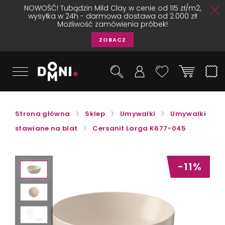
NOWOŚĆ! Tubądzin Mild Clay w cenie od 115 zł/m2,
wysyłka w 24h - darmowa dostawa od 2.000 zł!
Możliwość zamówienia próbek!
ZOBACZ
Strona główna
Sklep
Umywalki
Umywalki
stawiane na blat
Cersanit Larga K677-045
-11%