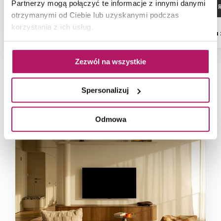
Partnerzy mogą połączyć te informacje z innymi danymi
ZOBACZ PRODUKT
ZOBACZ P
otrzymanymi od Ciebie lub uzyskanymi podczas
korzystania z ich usług.
Dostępność:
na zamówienie
Dostępność:
na
Zezwól na wszystkie
Spersonalizuj
NAJNOWSZE ARTYKUŁY
Odmowa