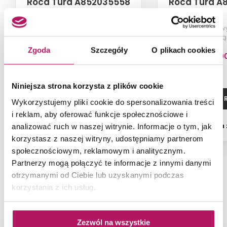
Roca Tura A852035558
Roca Tura A
Zestaw łazienkowy Unik 100 cm z
Zestaw łazienkowy
2 szufladami, niecka
1 szufladą i dolną
umieszczona centralnie, jeden
umieszczona cen
Zgoda
Szczegóły
O plikach cookies
otwór na baterię, biały mat
otwory na bater
5 899,90 PLN
5 649,9
Niniejsza strona korzysta z plików cookie
ZOBACZ PRODUKT
ZOBACZ P
Wykorzystujemy pliki cookie do spersonalizowania treści
i reklam, aby oferować funkcje społecznościowe i
Dostępność:
na zamówienie
Dostępność:
na
analizować ruch w naszej witrynie. Informacje o tym, jak
korzystasz z naszej witryny, udostępniamy partnerom
społecznościowym, reklamowym i analitycznym.
Partnerzy mogą połączyć te informacje z innymi danymi
otrzymanymi od Ciebie lub uzyskanymi podczas
NAJNOWSZE ARTYKUŁY
korzystania z ich usług.
Zezwól na wszystkie