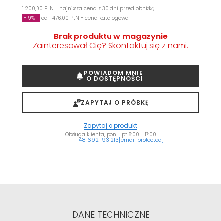
1 200,00 PLN - najniższa cena z 30 dni przed obniżką
-19%
od 1 476,00 PLN - cena katalogowa
Brak produktu w magazynie
Zainteresował Cię? Skontaktuj się z nami.
POWIADOM MNIE
O DOSTĘPNOŚCI
ZAPYTAJ O PRÓBKĘ
Zapytaj o produkt
Obsługa klienta, pon - pt 8:00 - 17:00
+48 692 193 213
[email protected]
DANE TECHNICZNE