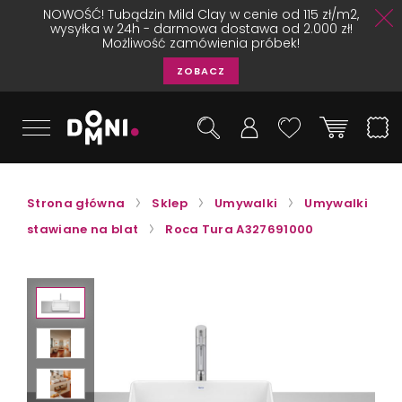
NOWOŚĆ! Tubądzin Mild Clay w cenie od 115 zł/m2,
wysyłka w 24h - darmowa dostawa od 2.000 zł!
Możliwość zamówienia próbek!
ZOBACZ
Strona główna
Sklep
Umywalki
Umywalki
stawiane na blat
Roca Tura A327691000