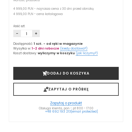
wartość produktu
4 999,00 PLN - najniższa cena z 30 dni przed obniżką
4 999,00 PLN - cena katalogowa
ilość szt.
-
+
Dostępność:
1 szt.
- od ręki w magazynie
Wysyłka w:
1-2 dni robocze
(kiedy dostawa?)
Koszt dostawy:
wyliczymy w koszyku
(jak liczymy?)
DODAJ DO KOSZYKA
ZAPYTAJ O PRÓBKĘ
Zapytaj o produkt
Obsługa klienta, pon - pt 8:00 - 17:00
+48 692 193 213
[email protected]