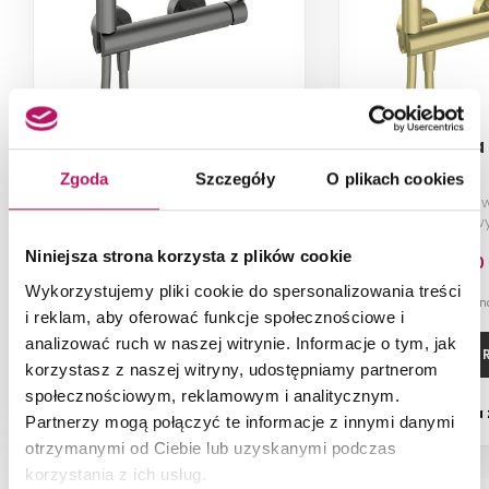
Deante Silia BQS D41M
Deante Sili
Zgoda
Szczegóły
O plikach cookies
Bateria prysznicowa z zestawem
Bateria prysznic
prysznicowym, titanium
prysznicowy
szczotk
Niniejsza strona korzysta z plików cookie
813,30 PLN
961,30
Wykorzystujemy pliki cookie do spersonalizowania treści
-7% od 879,20 PLN najniższa cena
-7% od 1 039,20 PLN 
i reklam, aby oferować funkcje społecznościowe i
analizować ruch w naszej witrynie. Informacje o tym, jak
DODAJ DO KOSZYKA
ZOBACZ P
korzystasz z naszej witryny, udostępniamy partnerom
społecznościowym, reklamowym i analitycznym.
Dostępność:
2 szt.
Dostępność:
na
Partnerzy mogą połączyć te informacje z innymi danymi
otrzymanymi od Ciebie lub uzyskanymi podczas
korzystania z ich usług.