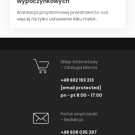
wypoczynkowych
Aranżacja przydomowej przestrzeni to coś
więcej niż tylko ustawienie kilku mebli...
Sklep internetowy
- Obsługa klienta
+48 692 193 213
[email protected]
pn - pt 8:00 - 17:00
Portal wnętrzarski
- Redakcja
+48 608 035 397