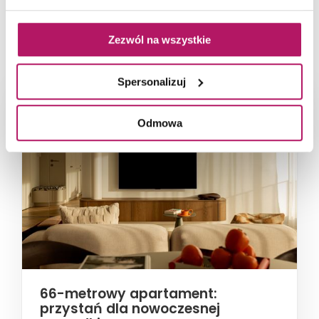
NAJNOWSZE ARTYKUŁY
Zezwól na wszystkie
Spersonalizuj
Odmowa
66-metrowy apartament:
przystań dla nowoczesnej