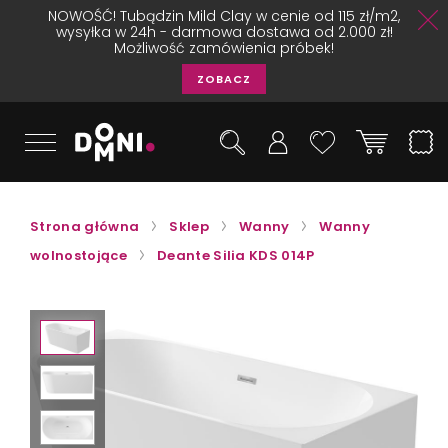
NOWOŚĆ! Tubądzin Mild Clay w cenie od 115 zł/m2,
wysyłka w 24h - darmowa dostawa od 2.000 zł!
Możliwość zamówienia próbek!
ZOBACZ
Strona główna
Sklep
Wanny
Wanny
wolnostojące
Deante Silia KDS 014P