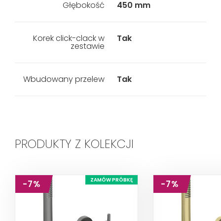
Głębokość
450 mm
Korek click-clack w
Tak
zestawie
Wbudowany przelew
Tak
PRODUKTY Z KOLEKCJI
ZAMÓW PRÓBKĘ
-7%
-7%