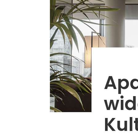
Apa
wid
Kul