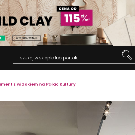
szukaj w sklepie lub portalu...
ment z widokiem na Pałac Kultury