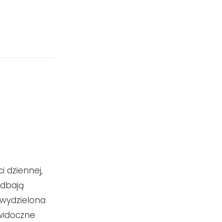
 dziennej,
adbają
 wydzielona
 widoczne