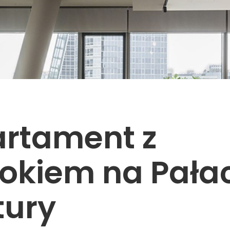
rtament z
okiem na Pała
tury