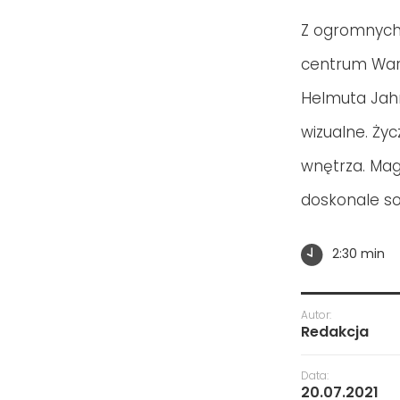
Z ogromnych 
centrum Wars
Helmuta Jahn
wizualne. Ży
wnętrza. Mag
doskonale so
2:30 min
Autor:
Redakcja
Data:
20.07.2021