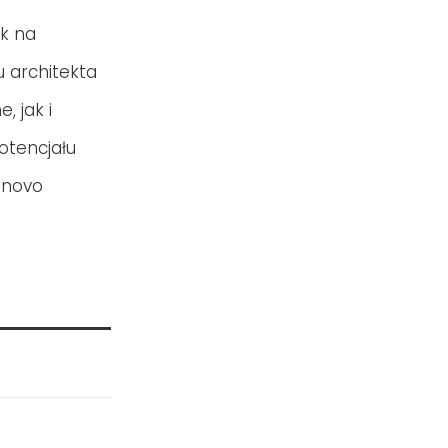
k na
 architekta
 jak i
otencjału
 novo