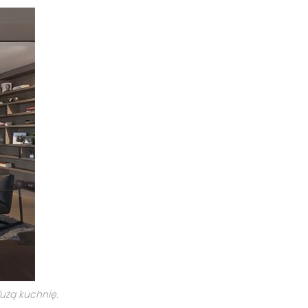
użą kuchnię.