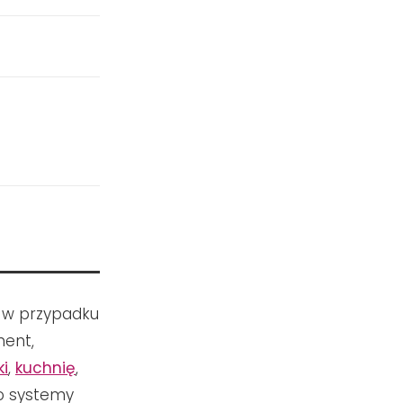
ż w przypadku
ment,
ki
,
kuchnię
,
o systemy