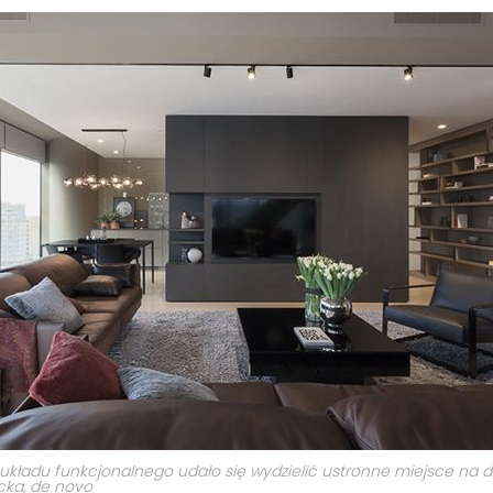
układu funkcjonalnego udało się wydzielić ustronne miejsce na d
cka, de novo