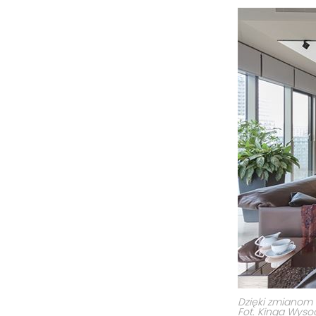
Dzięki zmianom 
Fot. Kinga Wyso