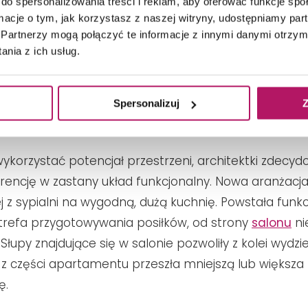
do spersonalizowania treści i reklam, aby oferować funkcje sp
ormacje o tym, jak korzystasz z naszej witryny, udostępniamy p
Partnerzy mogą połączyć te informacje z innymi danymi otrzym
nia z ich usług.
Spersonalizuj
Z
rzemyślana kolorystyka sprytnie koryguje kształt i proporcje wnęt
vo
ykorzystać potencjał przestrzeni, architektki zdecyd
rencję w zastany układ funkcjonalny. Nowa aranżacja
j z sypialni na wygodną, dużą kuchnię. Powstała funkc
trefa przygotowywania posiłków, od strony
salonu
ni
Słupy znajdujące się w salonie pozwoliły z kolei wydzie
 z części apartamentu przeszła mniejszą lub większa
ę.