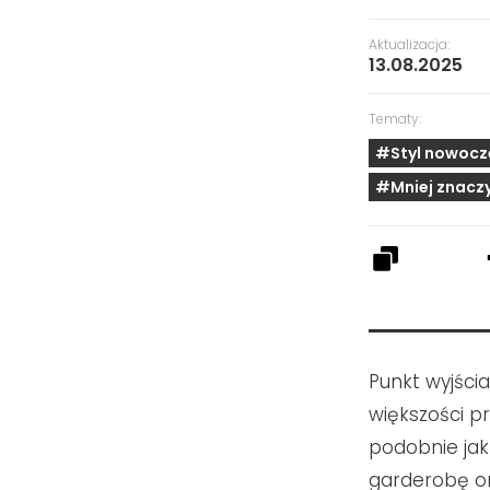
Aktualizacja:
13.08.2025
Tematy:
#Styl nowocz
#Mniej znaczy
Punkt wyjści
większości p
podobnie jak
garderobę o