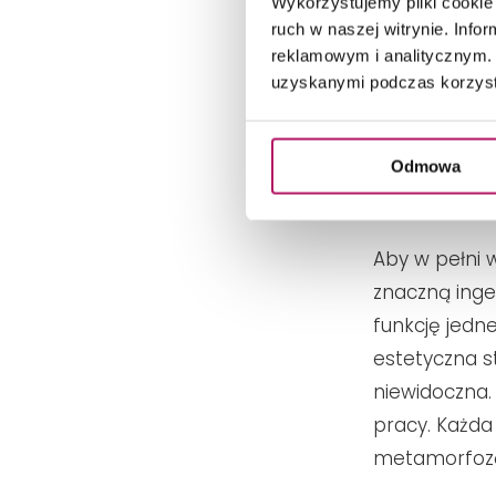
Wykorzystujemy pliki cookie 
ruch w naszej witrynie. Inf
reklamowym i analitycznym. 
uzyskanymi podczas korzysta
Odmowa
Stonowana, ale p
Wysocka, de no
Aby w pełni w
znaczną inge
funkcję jedne
estetyczna s
niewidoczna. 
pracy. Każda
metamorfoz