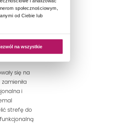
ołecznościowe i analizować
artnerom społecznościowym,
anymi od Ciebie lub
ezwól na wszystkie
rza. Fot. Kinga
owały się na
 zamieniła
jonalna i
emal
lić strefę do
 funkcjonalną