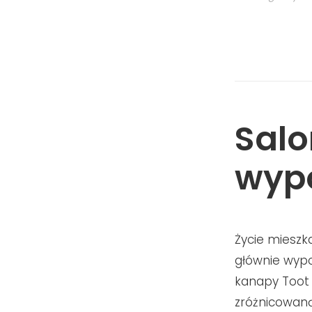
Salo
wyp
Życie mieszk
głównie wypo
kanapy Toot 
zróżnicowaną 