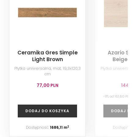
Ceramika Gres Simple
Azario Su
Light Brown
Beige Ma
Płytka uniwersalna, mat, 19,3x120,3
Płytka uniwersalna
cm
77,00 PLN
144,00
-11% od 161,60 PLN n
DODAJ DO KOSZYKA
DODAJ DO 
Dostępność:
1686,11 m
Dostępność:
2