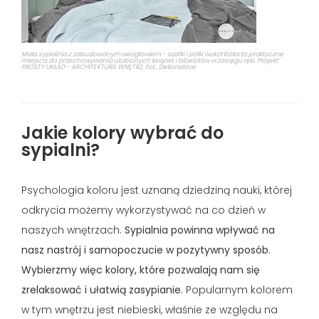
Mała sypialnia z zabudowanym wezgłowiem - szafki i półki wokół łóżka to praktyczne
miejsca do przechowywania ulubionych książek i bibelotów w zasięgu ręki. Projekt:
PROSTY UKŁAD - ARCHITEKTURA WNĘTRZ, Fot.. Dekorialove
Jakie kolory wybrać do
sypialni?
Psychologia koloru jest uznaną dziedziną nauki, której
odkrycia możemy wykorzystywać na co dzień w
naszych wnętrzach.
Sypialnia powinna wpływać na
nasz nastrój i samopoczucie w pozytywny sposób.
Wybierzmy więc kolory, które pozwalają nam się
zrelaksować i ułatwią zasypianie.
Popularnym kolorem
w tym wnętrzu jest niebieski, właśnie ze względu na