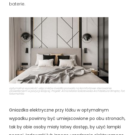
baterie.
optymalna wysokość włączników światła pozwala na komfortowe sterowanie
oświetleniem w pozycji leżącej. Projekt: Anna Maria Sokołowska Architektura Wnętrz, Fot.
fotomohito
Gniazdka elektryczne przy łóżku w optymalnym
wypadku powinny być umiejscowione po obu stronach,
tak by obie osoby miały łatwy dostęp, by użyć lampki