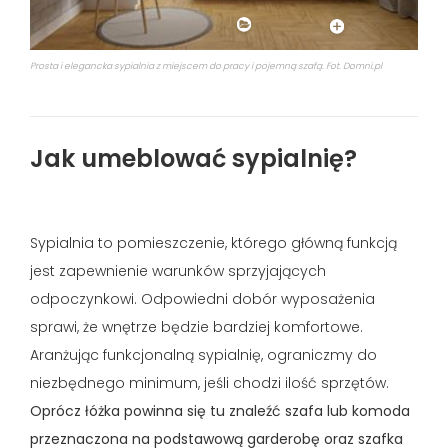
Prosta i elegancka sypialnia z miejscem do pracy i pojemną szafą. Fot. Domni.pl
Jak umeblować sypialnię?
Sypialnia to pomieszczenie, którego główną funkcją
jest zapewnienie warunków sprzyjających
odpoczynkowi. Odpowiedni dobór wyposażenia
sprawi, że wnętrze będzie bardziej komfortowe.
Aranżując funkcjonalną sypialnię, ograniczmy do
niezbędnego minimum, jeśli chodzi ilość sprzętów.
Oprócz łóżka powinna się tu znaleźć szafa lub komoda
przeznaczona na podstawową garderobę oraz szafka