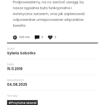
Podpowiadamy, na co zwrócić uwagę, by
nasza sypialnia była funkcjonalna i
estetyczna zarazem, oraz jak zaplanować
odpowiednie umiejscowienie włączników
światła.
3:00 min
0
0
Autor:
Sylwia Sobotko
Data:
15.11.2019
Aktualizacja:
04.08.2025
Tematy:
#Przytulne skandi