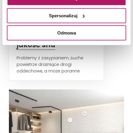
Jakie rośliny wybrać
Spersonalizuj
do sypialni?
Najzdrowsze gatunki,
Odmowa
które poprawią
jakość snu
Problemy z zasypianiem, suche
powietrze drażniące drogi
oddechowe, a może poranne
zmęczenie mimo przespanej nocy?
Winowajcą...