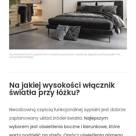
W przestronnych sypialniach możemy postawić na jasną, łagodną kolorystykę. Fot.
Ceramika Paradyż
Na jakiej wysokości włącznik
światła przy łóżku?
Nieodzowną częścią funkcjonalnej sypialni jest dobrze
zaplanowany układ źródeł światła.
Najlepszym
wyborem jest oświetlenia boczne i kierunkowe, które
warto podzielić na strefy. Oprócz oświetlenia górnego