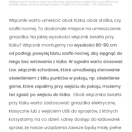
elektrycznych możemy wykonać pionowo, lub poziomo w zależności od preferencji i
kształtu układu funkcjonalnego sypialni. Projekt: AVO Architekci . Fot. Dekorialove
Włączniki warto umieścić obok łózka, obok stolika, czy
szafki nocnej. To doskonałe miejsce na umieszczenie
gniazdka.
Na jakiej wysokości włącznik światła przy
łóżku? Włącznik montujemy na
wysokości 80-90 cm
od podłogi, powyżej blatu szafki nocnej, aby sięgnąć do
niego bez wstawania z łóżka. W sypialni warto stosować
tzw. włączniki schodowe, które umożliwiają sterowanie
oświetleniem z kilku punktów w pokoju, np. oświetlenie
górne, które zapalimy przy wejściu do pokoju, możemy
też zgasić po wejściu do łóżka.
Obok włącznika światła
przy łóżku warto zastosować gniazdka elektryczne,
klasyczne lub z wejściem USB do sprzętów, z których
korzystamy na co dzień. Łatwy dostęp do ładowarek
sprawi, że nasze urządzenia zawsze będą miały pełne