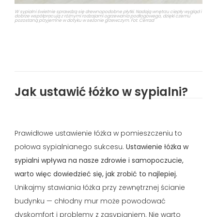
W sypialni świetnie sprawdzą się drewnopodobne płytki. Nadają wnętrzu ciepły wygląd i
dobrze współpracują z różnymi rodzajami ogrzewania podłogowego, dzięki czemu
pozostaną przyjemne w dotyku w sezonie grzewczym. Fot. Cerrad
Jak ustawić łóżko w sypialni?
Prawidłowe ustawienie łóżka w pomieszczeniu to
połowa sypialnianego sukcesu.
Ustawienie łóżka w
sypialni wpływa na nasze zdrowie i samopoczucie,
warto więc dowiedzieć się, jak zrobić to najlepiej.
Unikajmy stawiania łóżka przy zewnętrznej ścianie
budynku — chłodny mur może powodować
dyskomfort i problemy z zasypianiem. Nie warto