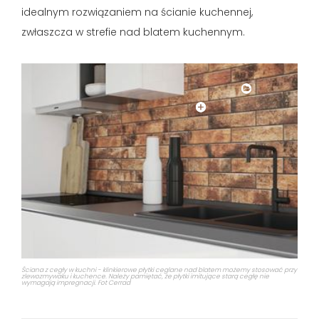
idealnym rozwiązaniem na ścianie kuchennej,
zwłaszcza w strefie nad blatem kuchennym.
Ściana z cegły w kuchni - klinkierowe płytki ceglane nad blatem możemy stosować przy
zlewozmywaku i kuchence. Należy pamiętać, że płytki imitujące starą cegłę nie
wymagają impregnacji. Fot Cerrad