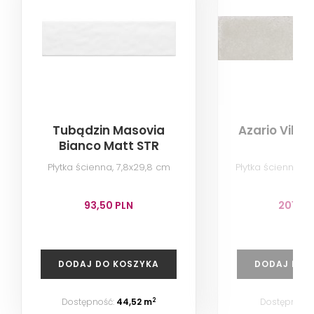
Tubądzin Masovia
Azario Vibr
Bianco Matt STR
Płytka ścienna, 7,8x29,8 cm
Płytka ścienna p
93,50 PLN
201,60
DODAJ DO KOSZYKA
DODAJ DO 
Dostępność:
44,52 m
Dostępność
2