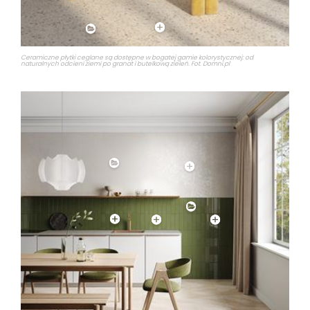
Ceramiczne płytki ceglane są dostępne w bogatej gamie kolorystycznej: od
naturalnych odcieni ziemi po granat i butelkową zieleń. Fot. Domni.pl