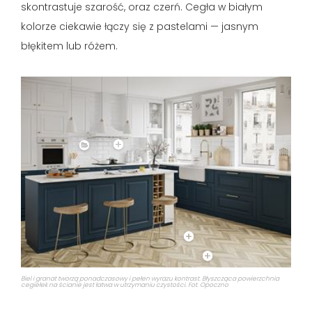
skontrastuje szarość, oraz czerń. Cegła w białym
kolorze ciekawie łączy się z pastelami — jasnym
błękitem lub różem.
Biel i granat tworzą ponadczasowy i pełen wyrazu kontrast. Błyszcząca powierzchnia
cegiełek na ścianie jest łatwa w utrzymaniu czystości. Fot. Opoczno