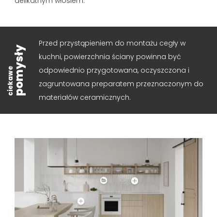
delikatnym włosiem.
Przed przystąpieniem do montażu cegły w
pomysły
kuchni, powierzchnia ściany powinna być
odpowiednio przygotowana, oczyszczona i
ciekawe
zagruntowana preparatem przeznaczonym do
materiałów ceramicznych.