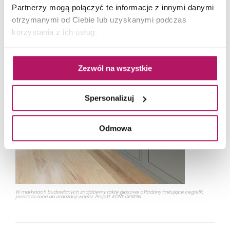
Partnerzy mogą połączyć te informacje z innymi danymi
otrzymanymi od Ciebie lub uzyskanymi podczas
korzystania z ich usług.
Zezwól na wszystkie
Spersonalizuj
Odmowa
W marketach budowlanych znajdziemy także gipsowe okładziny imitujące cegiełki,
przeznaczone do aranżacji wnętrz. Projekt: KONY DESIGN