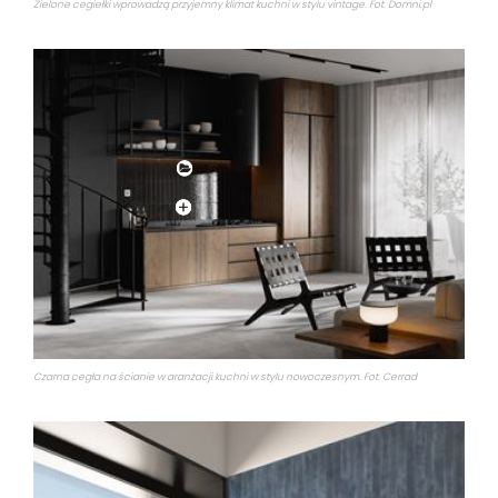
Zielone cegiełki wprowadzą przyjemny klimat kuchni w stylu vintage. Fot. Domni.pl
Czarna cegła na ścianie w aranżacji kuchni w stylu nowoczesnym. Fot. Cerrad