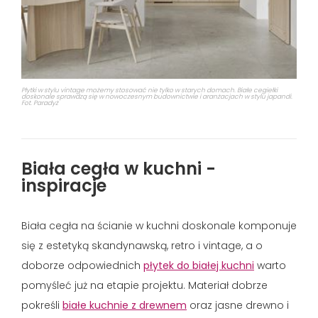
Płytki w stylu vintage możemy stosować nie tylko w starych domach. Białe cegiełki
doskonale sprawdzą się w nowoczesnym budownictwie i aranżacjach w stylu japandi.
Fot. Paradyż
Biała cegła w kuchni -
inspiracje
Biała cegła na ścianie w kuchni doskonale komponuje
się z estetyką skandynawską, retro i vintage, a o
doborze odpowiednich
płytek do białej kuchni
warto
pomyśleć już na etapie projektu. Materiał dobrze
pokreśli
białe kuchnie z drewnem
oraz jasne drewno i