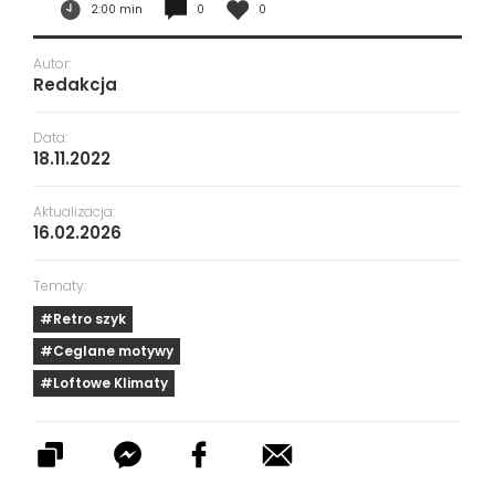
2:00 min
0
0
Autor:
Redakcja
Data:
18.11.2022
Aktualizacja:
16.02.2026
Tematy:
#Retro szyk
#Ceglane motywy
#Loftowe Klimaty