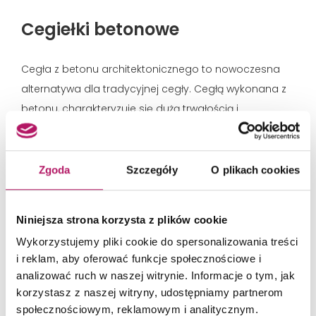
Cegiełki betonowe
Cegła z betonu architektonicznego to nowoczesna
alternatywa dla tradycyjnej cegły. Cegłą wykonana z
betonu, charakteryzuje się dużą trwałością i
odpornością na uszkodzenia. Beton architektoniczny
pozwala na tworzenie różnych wzorów i tekstur, co
daje szerokie możliwości aranżacyjne. Cegła z betonu
Zgoda
Szczegóły
O plikach cookies
architektonicznego doskonale sprawdzi się w
nowoczesnych kuchniach, gdzie surowość materiału
Niniejsza strona korzysta z plików cookie
może być ciekawym kontrastem dla gładkich,
Wykorzystujemy pliki cookie do spersonalizowania treści
minimalistycznych powierzchni.
i reklam, aby oferować funkcje społecznościowe i
analizować ruch w naszej witrynie. Informacje o tym, jak
korzystasz z naszej witryny, udostępniamy partnerom
społecznościowym, reklamowym i analitycznym.