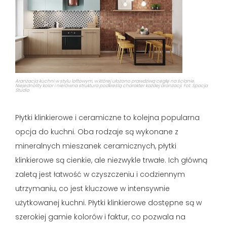
Aranżacja kuchni w stylu loftowym, w której ułożono prawdziwą cegłę na ścianie.
Niejednolity kolor i nierówna struktura podkreślą charakter każdej aranżacji. Fot. Spacja
Studio
Płytki klinkierowe i ceramiczne to kolejna popularna
opcja do kuchni. Oba rodzaje są wykonane z
mineralnych mieszanek ceramicznych, płytki
klinkierowe są cienkie, ale niezwykle trwałe. Ich główną
zaletą jest łatwość w czyszczeniu i codziennym
utrzymaniu, co jest kluczowe w intensywnie
użytkowanej kuchni. Płytki klinkierowe dostępne są w
szerokiej gamie kolorów i faktur, co pozwala na