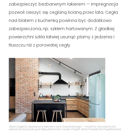
zabezpieczyć bezbarwnym lakierem — impregnacja
pozwoli cieszyć się ceglaną ścianą przez lata. Cegła
nad blatem z kuchenką powinna być dodatkowo
zabezpieczona, np. szkłem hartowanym. Z gładkiej
powierzchni szkła łatwiej usunąć plamy z jedzenia i
tłuszczu niż z porowatej cegły.
Stara cegła to nieodzowny element stylu industrialnego — możemy nią wykończyć
elementy konstrukcyjne takie jak kominy i wnęki. Projekt: Daria Przewłócka Projektowanie