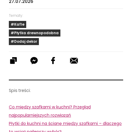
27.07.2026
Tematy:
#Kafle
#Płytka drewnopodobna
#Dodaj dekor
Spis treści:
Co między szafkami w kuchni? Przegląd
najpopularniejszych rozwiązań
Płytki do kuchni na ścianę między szafkami – dlaczego
to wciąż najlepszy wybór?