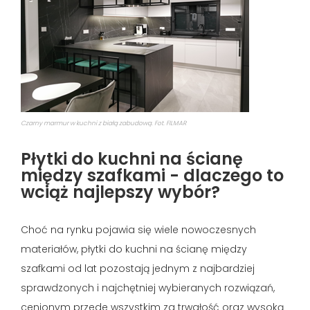
Czarny marmur w kuchni z białą zabudową. Fot. FILMAR
Płytki do kuchni na ścianę
między szafkami - dlaczego to
wciąż najlepszy wybór?
Choć na rynku pojawia się wiele nowoczesnych
materiałów, płytki do kuchni na ścianę między
szafkami od lat pozostają jednym z najbardziej
sprawdzonych i najchętniej wybieranych rozwiązań,
cenionym przede wszystkim za trwałość oraz wysoką