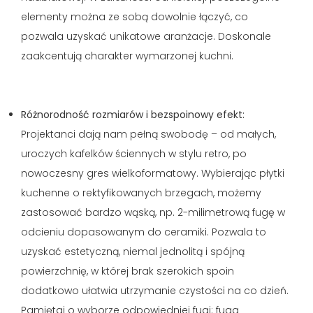
elementy można ze sobą dowolnie łączyć, co
pozwala uzyskać unikatowe aranżacje. Doskonale
zaakcentują charakter wymarzonej kuchni.
Różnorodność rozmiarów i bezspoinowy efekt:
Projektanci dają nam pełną swobodę – od małych,
uroczych kafelków ściennych w stylu retro, po
nowoczesny gres wielkoformatowy. Wybierając płytki
kuchenne o rektyfikowanych brzegach, możemy
zastosować bardzo wąską, np. 2-milimetrową fugę w
odcieniu dopasowanym do ceramiki. Pozwala to
uzyskać estetyczną, niemal jednolitą i spójną
powierzchnię, w której brak szerokich spoin
dodatkowo ułatwia utrzymanie czystości na co dzień.
Pamiętaj o wyborze odpowiedniej fugi: fuga