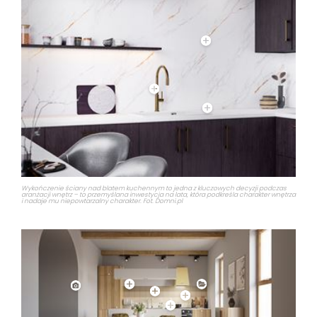
Wykończenie ściany nad blatem kuchennym to jedna z kluczowych decyzji podczas
aranżacji wnętrz – to przemyślana inwestycja na lata, która podkreśla charakter wnętrza
i nadaje mu niepowtarzalny charakter. Fot. Domni.pl