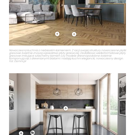
Nowoczesna kuchnia z niebieskim kamieniem. Z racji swojej struktury nowoczesne płytki
gresowe świetnie znoszą sąsiedztwo płyty grzewczej. Dodatkowo wielkoformatowe płyty
gresowe imitujące szlachetny kamień czy modele drewnopodobne świetnie
komponują się z drewnianymi blatami i nadają kuchni elegancki, nowoczesny design.
Fot. Domni.pl