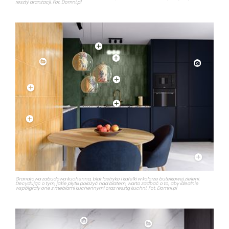
reszty aranżacji. Fot. Domni.pl
Granatowa zabudowa kuchenna, blat lastryko i kafelki w kolorze butelkowej zieleni.
Decydując o tym, jakie płytki położyć nad blatem, warto zadbać o to, aby idealnie
współgrały one z meblami kuchennymi oraz resztą kuchni. Fot. Domni.pl