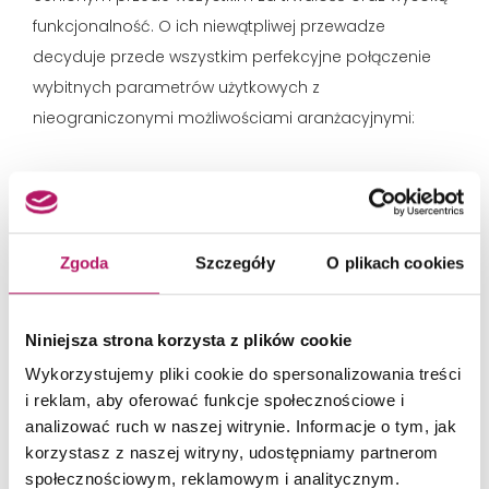
funkcjonalność. O ich niewątpliwej przewadze
decyduje przede wszystkim perfekcyjne połączenie
wybitnych parametrów użytkowych z
nieograniczonymi możliwościami aranżacyjnymi:
Odporność na trudne warunki i łatwość w czyszczeniu:
Ściana nad blatem to strefa szczególnie narażona na
zachlapania gorącym tłuszczem, działanie pary
Zgoda
Szczegóły
O plikach cookies
wodnej oraz plamy z sosów czy soki z owoców.
Ceramiczne
płytki między szafkami
są całkowicie
niewrażliwe na wilgoć oraz wysokie temperatury, dzięki
Niniejsza strona korzysta z plików cookie
czemu bez obaw można montować je bezpośrednio
Wykorzystujemy pliki cookie do spersonalizowania treści
przy płycie grzewczej i zlewie. Co najważniejsze – ich
i reklam, aby oferować funkcje społecznościowe i
gładka, nienasiąkliwa powierzchnia pozwala na
analizować ruch w naszej witrynie. Informacje o tym, jak
szybkie i bezproblemowe usunięcie nawet
korzystasz z naszej witryny, udostępniamy partnerom
społecznościowym, reklamowym i analitycznym.
zaschniętych zabrudzeń przy użyciu podstawowych