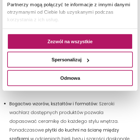
Partnerzy mogą połączyć te informacje z innymi danymi
detergentów. Czy płytki gresowe między szafkami
otrzymanymi od Ciebie lub uzyskanymi podczas
trzeba impregnować? Odpowiedź zależy od rodzaju
korzystania z ich usług.
wykończenia materiału. O ile gres szkliwiony i
techniczny wykazują niemal zerową nasiąkliwość,
Zezwól na wszystkie
przez co nie chłoną zabrudzeń i nie wymagają
impregnacji, o tyle gres polerowany, ze względu na
otwarte mikropory powstałe w procesie polerowania,
Spersonalizuj
często wymaga odpowiedniego zabezpieczenia, aby
skutecznie chronić powierzchnię przed uciążliwymi
Odmowa
plamami.
Bogactwo wzorów, kształtów i formatów:
Szeroki
wachlarz dostępnych produktów pozwala
dopasować ceramikę do każdego stylu wnętrza.
Ponadczasowe
płytki do kuchni na ścianę między
szafkami
w odcieniach bieli, beżu i szarości doskonale