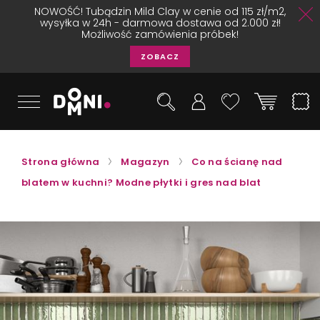
NOWOŚĆ! Tubądzin Mild Clay w cenie od 115 zł/m2,
wysyłka w 24h - darmowa dostawa od 2.000 zł!
Możliwość zamówienia próbek!
ZOBACZ
Strona główna
Magazyn
Co na ścianę nad
blatem w kuchni? Modne płytki i gres nad blat