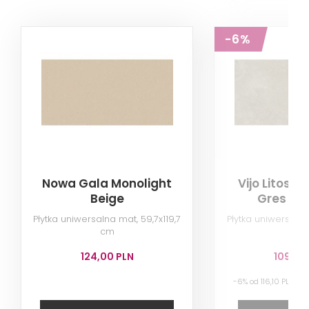
-6%
Nowa Gala Monolight
Vijo Litoso 
Beige
Gres Re
Płytka uniwersalna mat, 59,7x119,7
Płytka uniwersalna
cm
124,00 PLN
109,00
-6% od 116,10 PLN na