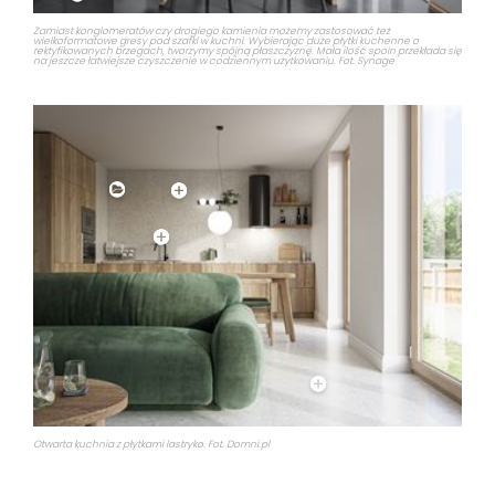
Zamiast konglomeratów czy drogiego kamienia możemy zastosować też
wielkoformatowe gresy pod szafki w kuchni. Wybierając duże płytki kuchenne o
rektyfikowanych brzegach, tworzymy spójną płaszczyznę. Mała ilość spoin przekłada się
na jeszcze łatwiejsze czyszczenie w codziennym użytkowaniu. Fot. Synage
Otwarta kuchnia z płytkami lastryko. Fot. Domni.pl