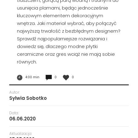
tłuszczem, gorącą parą wodną i trudnymi do
usunięcia plamami, będąc jednocześnie
kluczowym elementem dekoracyjnym
wnętrza. Jaki materiał wybrać, aby połączyć
najwyższą trwałość z bezbłędnym designem?
Sprawdź najpopularniejsze rozwiązania i
dowiedz się, dlaczego modne płytki
ceramiczne oraz gres wciąż nie mają sobie
równych.
4:00 min
0
0
Autor:
Sylwia Sobotko
Data:
06.06.2020
Aktualizacja: