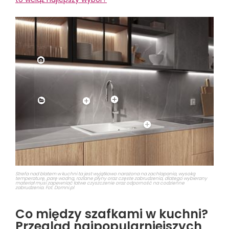
Strefa nad blatem w kuchni ta jest wyjątkowo narażona na zachlapania, wysoką
temperaturę, parę wodną, rozlane płyny oraz częste zabrudzenia, dlatego wybierany
materiał musi zapewniać łatwe czyszczenie oraz odporność na codzienne
zabrudzenia. Fot. Domni.pl
Co między szafkami w kuchni?
Przegląd najpopularniejszych