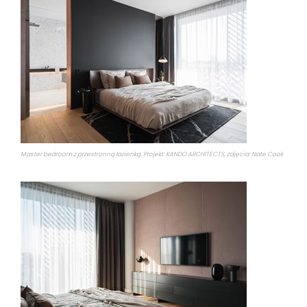
Master bedroom z przestronną łazienką. Projekt: KANDO ARCHITECTS, zdjęcia: Nate Cook