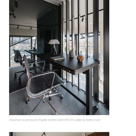
Gabinet na antresoli. Projekt: KANDO ARCHITECTS, zdjęcia: Nate Cook