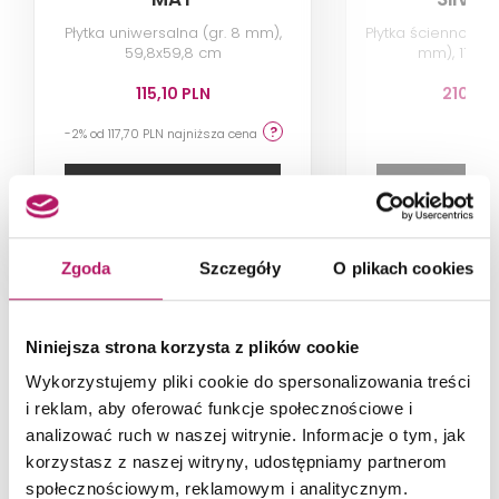
Płytka uniwersalna (gr. 8 mm),
Płytka ścienno-po
59,8x59,8 cm
mm), 119,7x
115,10 PLN
210,50
-2% od 117,70 PLN najniższa cena
DODAJ DO KOSZYKA
DODAJ DO 
Dostępność:
13,25 m
Dostępność:
2
Zgoda
Szczegóły
O plikach cookies
Niniejsza strona korzysta z plików cookie
Założenia kolorystyczne
Wykorzystujemy pliki cookie do spersonalizowania treści
i reklam, aby oferować funkcje społecznościowe i
analizować ruch w naszej witrynie. Informacje o tym, jak
We wnętrzu królują szarości, brązy i czerń, ożywione
korzystasz z naszej witryny, udostępniamy partnerom
wstawkami z mosiądzu oraz akcentami
butelkowej
społecznościowym, reklamowym i analitycznym.