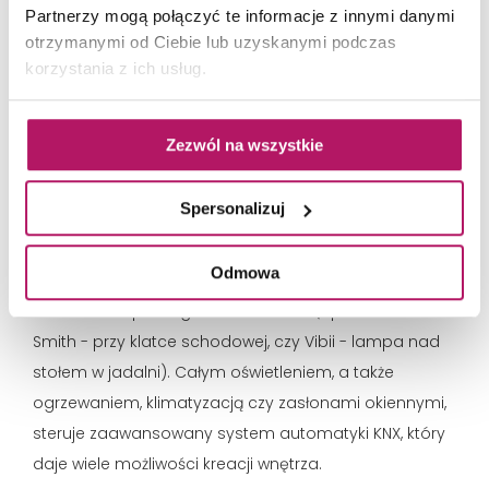
zieleni
.
Partnerzy mogą połączyć te informacje z innymi danymi
otrzymanymi od Ciebie lub uzyskanymi podczas
Biel, z wyjątkiem pokoi dziecięcych, praktycznie nie
korzystania z ich usług.
występuje —
mówi Karolina Krawczyk -
Z uwagi na dużą
przestrzeń i dobre doświetlenie, rozjaśnianie czy
Zezwól na wszystkie
optyczne powiększanie nie stanowiło priorytetu. Miało
być raczej nastrojowo i tajemniczo.
Spersonalizuj
W tym celu wprowadzono też do apartamentu
Odmowa
klimatyczne oświetlenie, m.in. w postaci ukrytych taśm
LED oraz lamp designerskich marek (np. Catellani &
Smith - przy klatce schodowej, czy Vibii - lampa nad
stołem w jadalni). Całym oświetleniem, a także
ogrzewaniem, klimatyzacją czy zasłonami okiennymi,
steruje zaawansowany system automatyki KNX, który
daje wiele możliwości kreacji wnętrza.