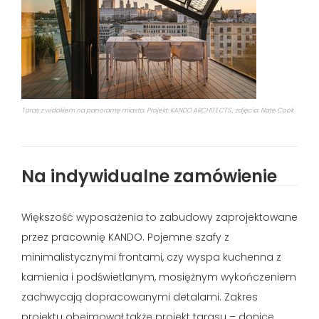
Taras z widokiem na panoramę miasta. Projekt: KANDO ARCHITECTS., zdjęcia: Nate Cook
Na indywidualne zamówienie
Większość wyposażenia to zabudowy zaprojektowane
przez pracownię KANDO. Pojemne szafy z
minimalistycznymi frontami, czy wyspa kuchenna z
kamienia i podświetlanym, mosiężnym wykończeniem
zachwycają dopracowanymi detalami. Zakres
projektu obejmował także projekt tarasu – donice,