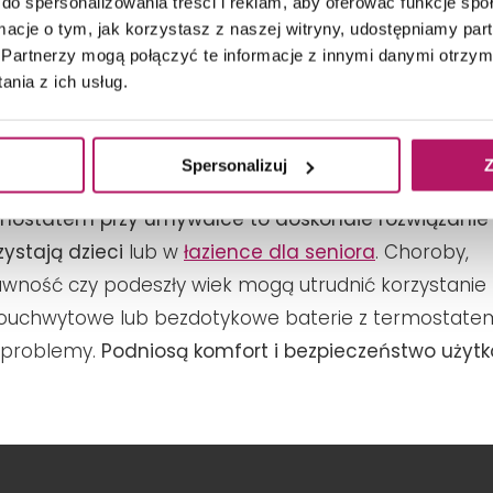
do spersonalizowania treści i reklam, aby oferować funkcje sp
ormacje o tym, jak korzystasz z naszej witryny, udostępniamy p
Partnerzy mogą połączyć te informacje z innymi danymi otrzym
OBACZ PRODUKT
nia z ich usług.
ępność:
na zamówienie
Spersonalizuj
Z
rmostatem przy umywalce to doskonałe rozwiązanie 
zystają dzieci
lub w
łazience dla seniora
. Choroby,
wność czy podeszły wiek mogą utrudnić korzystanie z 
nouchwytowe lub bezdotykowe baterie z termosta
 problemy.
Podniosą komfort i bezpieczeństwo użyt