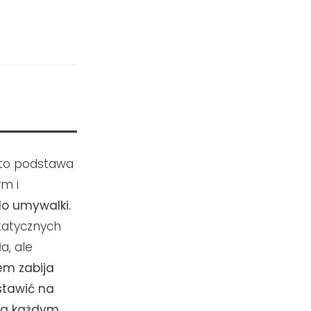
 to podstawa
m i
o umywalki.
statycznych
a, ale
em zabija
tawić na
 za każdym