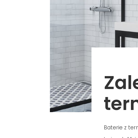
Zal
ter
Baterie z t