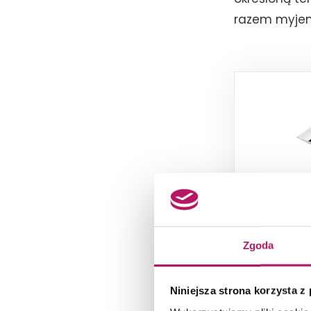
razem myjem
Ora
Zgoda
Bezdotyk
b
Niniejsza strona korzysta z