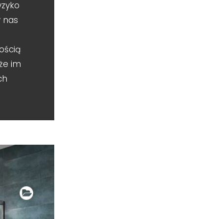
yzyko
y nas
ością
że im
ch