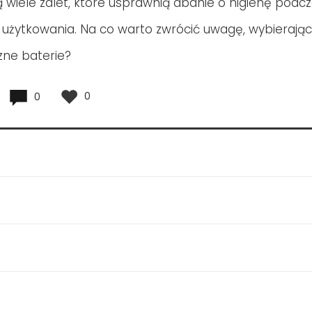
ą wiele zalet, które usprawnią dbanie o higienę podc
użytkowania. Na co warto zwrócić uwagę, wybierając
zne baterie?
0
0