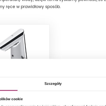
y ręce w prawidłowy sposób.
s Optima 1714FZ
Szczegóły
owa bateria umywalkowa,
luetooth, chrom
 plików cookie
1 216,10 PLN