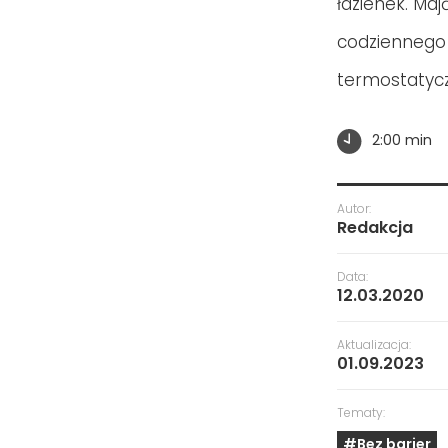
łazienek. Maj
codziennego 
termostatyc
2:00 min
Autor:
Redakcja
Data:
12.03.2020
Aktualizacja:
01.09.2023
Tematy:
#Bez barier