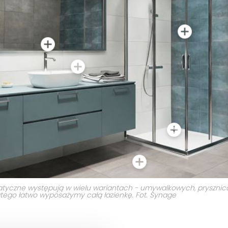
atyczne występują w wielu wariantach - umywalkowych, prysznic
ego łatwo wyposażymy całą łazienkę. Fot. Synage