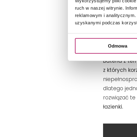
Wykorzystujemy pliki cookie 
ruch w naszej witrynie. Inf
reklamowym i analitycznym. 
Z
uzyskanymi podczas korzysta
Dost
Odmowa
Bateria z te
z których kor
niepełnospra
dlatego jed
rozwiązać te
łazienki.