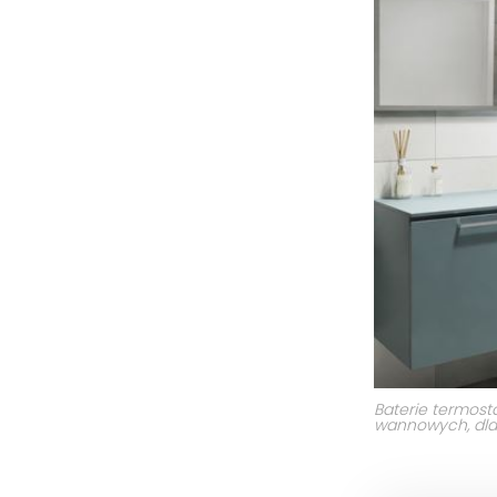
Baterie termost
wannowych, dlat