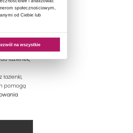
ołecznościowe i analizować
artnerom społecznościowym,
anymi od Ciebie lub
ezwól na wszystkie
do łazienek,
łazienki,
tem pomogą
kowania