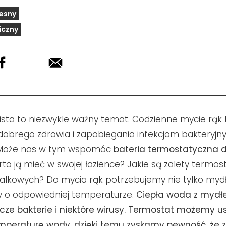
esny
iczny
ista to niezwykle ważny temat. Codzienne mycie rąk
obrego zdrowia i zapobiegania infekcjom bakteryjny
 Może nas w tym wspomóc
bateria termostatyczna d
to ją mieć w swojej łazience? Jakie są zalety termo
alkowych? Do mycia rąk potrzebujemy nie tylko mydł
y o odpowiedniej temperaturze.
Ciepła woda z mydł
ze bakterie i niektóre wirusy.
Termostat możemy us
emperaturę wody, dzięki temu zyskamy pewność, że