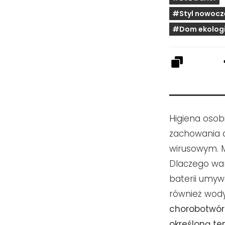
#Styl nowocz
#Dom ekolog
Higiena osob
zachowania d
wirusowym.
Dlaczego war
baterii umyw
również wod
chorobotwórc
określoną t