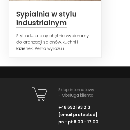
Sypialnia w stylu
industrialnym
Styl industrialny chętnie wybieramy
do aranżacji salonów, kuchni i
łazienek. Pełna wyrazu i
wysmakowanych dodatków
estetyka...
Sklep internetowy
- Obsługa klienta
+48 692 193 213
[email protected]
pn - pt 8:00 - 17:00