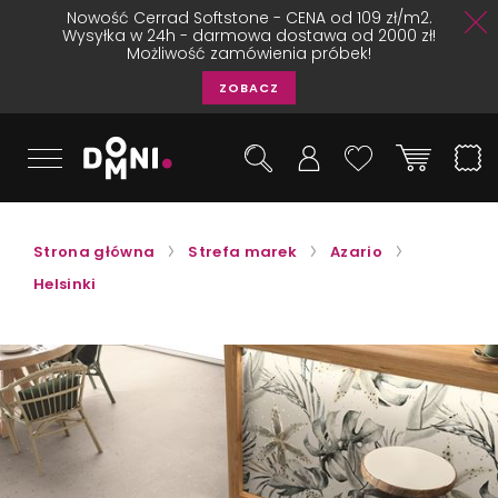
Nowość Cerrad Softstone - CENA od 109 zł/m2.
Wysyłka w 24h - darmowa dostawa od 2000 zł!
Możliwość zamówienia próbek!
ZOBACZ
Strona główna
Strefa marek
Azario
Helsinki