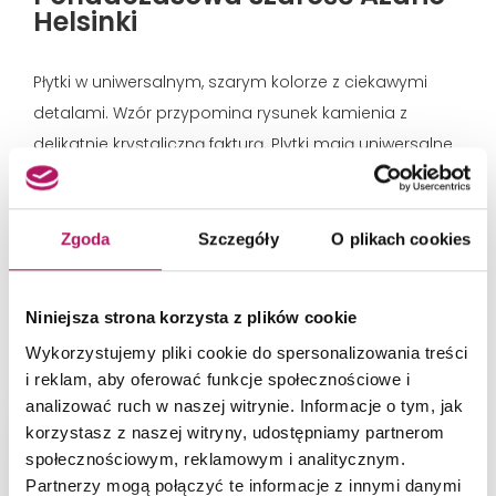
Helsinki
Płytki w uniwersalnym, szarym kolorze z ciekawymi
detalami. Wzór przypomina rysunek kamienia z
delikatnie krystaliczną fakturą. Plytki mają uniwersalne
właściwości, dzięki czemu możemy wykorzystać je w
aranżacji ścian, posadzek oraz jako płytki do
wykończeń tarasu i balkonu. Zobacz, jak ułożyć szare
Zgoda
Szczegóły
O plikach cookies
płytki Azario Helsinki anby uzyskać przestrzenie w
różnych stylach aranżacyjnych.
Niniejsza strona korzysta z plików cookie
Zainspiruj się
Wykorzystujemy pliki cookie do spersonalizowania treści
i reklam, aby oferować funkcje społecznościowe i
analizować ruch w naszej witrynie. Informacje o tym, jak
korzystasz z naszej witryny, udostępniamy partnerom
społecznościowym, reklamowym i analitycznym.
Partnerzy mogą połączyć te informacje z innymi danymi