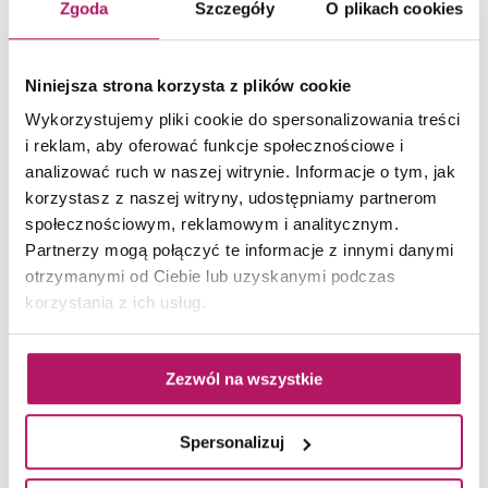
Zgoda
Szczegóły
O plikach cookies
Niniejsza strona korzysta z plików cookie
Wykorzystujemy pliki cookie do spersonalizowania treści
i reklam, aby oferować funkcje społecznościowe i
analizować ruch w naszej witrynie. Informacje o tym, jak
korzystasz z naszej witryny, udostępniamy partnerom
społecznościowym, reklamowym i analitycznym.
Cersanit Colin Light Grey W713-
Partnerzy mogą połączyć te informacje z innymi danymi
017-1
otrzymanymi od Ciebie lub uzyskanymi podczas
Płytka podłogowa, 60x60 cm
korzystania z ich usług.
Zezwól na wszystkie
Spersonalizuj
ZOBACZ PRODUKT