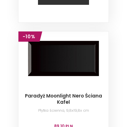
-10%
Paradyż Moonlight Nero Ściana
Kafel
Płytka ścienna, 9,8x19,8x cm
89,10 PLN