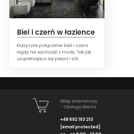
Biel i czerń w łazience
Klasyczne połączenie bieli i czerni
nigdy nie wychodzi z mody. Tak jak
uzupełniająca się pieprz i sól,
połączenia przeciwieństw...
Sklep internetowy
- Obsługa klienta
+48 692 193 213
[email protected]