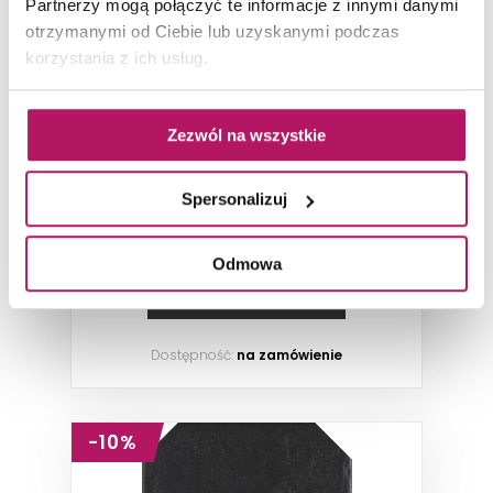
Partnerzy mogą połączyć te informacje z innymi danymi
otrzymanymi od Ciebie lub uzyskanymi podczas
korzystania z ich usług.
Paradyż Modern Gres Szkl.
Struktura Motyw F
Zezwól na wszystkie
Płytka ścienno-podłogowa, 19,8x19,8 cm
Spersonalizuj
98,00 PLN
-10% od 108,90 PLN najniższa cena
Odmowa
ZOBACZ PRODUKT
Dostępność:
na zamówienie
-10%