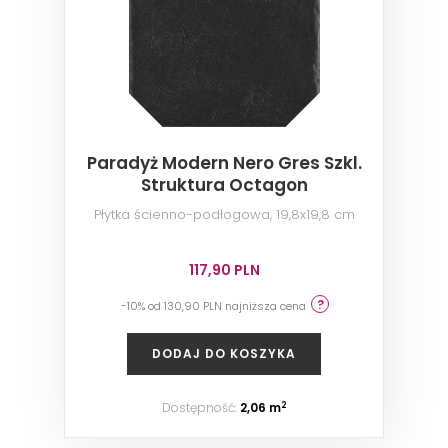
Paradyż Modern Nero Gres Szkl.
Struktura Octagon
Płytka ścienno-podłogowa, 19,8x19,8 cm
117,90 PLN
-10% od 130,90 PLN najniższa cena
DODAJ DO KOSZYKA
Dostępność:
2,06 m
2