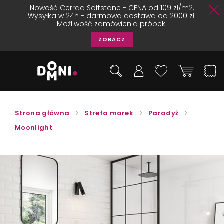
Nowość Cerrad Softstone - CENA od 109 zł/m2.
Wysyłka w 24h - darmowa dostawa od 2000 zł!
Możliwość zamówienia próbek!
ZOBACZ
Strona główna
Strefa marek
Paradyż
Moonlight