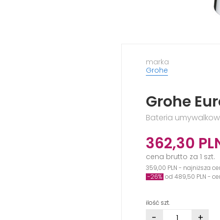
marka
Grohe
Grohe Eu
Bateria umywalkowa
362,30
PL
cena brutto za 1 szt.
359,00 PLN - najniższa ce
-26%
od 489,50 PLN - c
ilość szt.
-
+