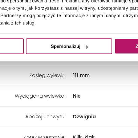
do spersonalizowania treści i reklam, aby oferować funkcje sp
ormacje o tym, jak korzystasz z naszej witryny, udostępniamy p
Kolor:
Chrom
Partnerzy mogą połączyć te informacje z innymi danymi otrzym
nia z ich usług.
Wysokość:
149 mm
Spersonalizuj
Z
Rodzaj wylewki:
Stała
Zasięg wylewki:
111 mm
Wyciągana wylewka:
Nie
Rodzaj uchwytu:
Dżwignia
Korek w zestawie:
Klik-klak