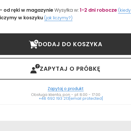
- od ręki w magazynie
Wysyłka w:
1-2 dni robocze
(kied
iczymy w koszyku
(jak liczymy?)
DODAJ DO KOSZYKA
ZAPYTAJ O PRÓBKĘ
Zapytaj o produkt
Obsługa klienta, pon - pt 8:00 - 17:00
+48 692 193 213
[email protected]