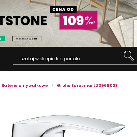
szukaj w sklepie lub portalu...
Baterie umywalkowe
Grohe Eurosmart 23968003