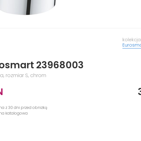
kolekcja
Eurosma
rosmart 23968003
, rozmiar S, chrom
N
na z 30 dni przed obniżką
ena katalogowa