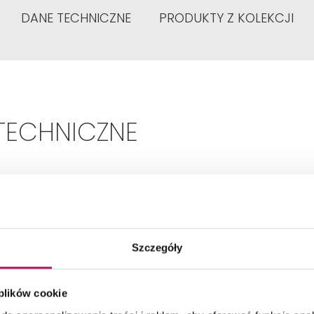
DANE TECHNICZNE
PRODUKTY Z KOLEKCJI
TECHNICZNE
Typ:
Jednouchwytowa
Szczegóły
Montaż:
Stojąca
 plików cookie
Rodzaj:
Zwykła