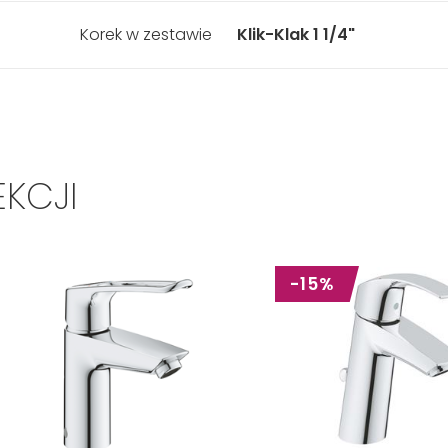
Korek w zestawie
Klik-Klak 1 1/4"
EKCJI
-15%