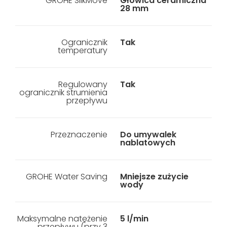
GROHE SilkMove
Głowica ceramiczna
28 mm
Ogranicznik
Tak
temperatury
Regulowany
Tak
ogranicznik strumienia
przepływu
Przeznaczenie
Do umywalek
nablatowych
GROHE Water Saving
Mniejsze zużycie
wody
Maksymalne natężenie
5 l/min
przepływu (przy 3