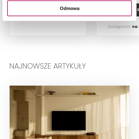
Odmowa
ZOBACZ PRODUKT
ZOBACZ P
Dostępność:
na
NAJNOWSZE ARTYKUŁY