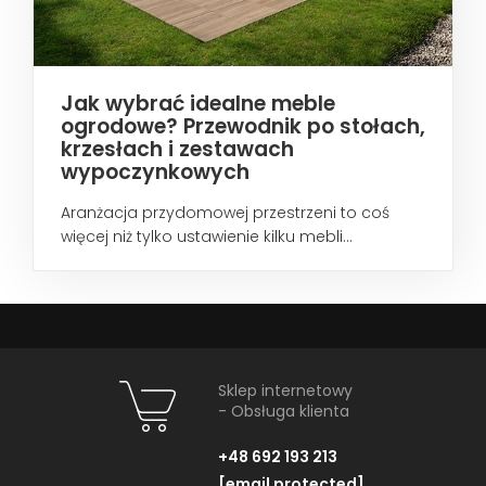
Jak wybrać idealne meble
ogrodowe? Przewodnik po stołach,
krzesłach i zestawach
wypoczynkowych
Aranżacja przydomowej przestrzeni to coś
więcej niż tylko ustawienie kilku mebli...
Sklep internetowy
- Obsługa klienta
+48 692 193 213
[email protected]