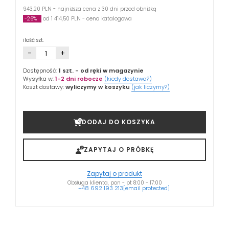
943,20 PLN - najniższa cena z 30 dni przed obniżką
-26%
od 1 414,50 PLN - cena katalogowa
ilość szt.
-
+
Dostępność:
1 szt.
- od ręki w magazynie
Wysyłka w:
1-2 dni robocze
(kiedy dostawa?)
Koszt dostawy:
wyliczymy w koszyku
(jak liczymy?)
DODAJ DO KOSZYKA
ZAPYTAJ O PRÓBKĘ
Zapytaj o produkt
Obsługa klienta, pon - pt 8:00 - 17:00
+48 692 193 213
[email protected]