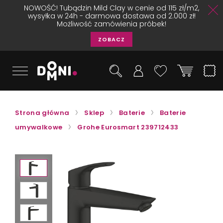
NOWOŚĆ! Tubądzin Mild Clay w cenie od 115 zł/m2,
wysyłka w 24h - darmowa dostawa od 2.000 zł!
Możliwość zamówienia próbek!
ZOBACZ
Strona główna
Sklep
Baterie
Baterie
umywalkowe
Grohe Eurosmart 239712433