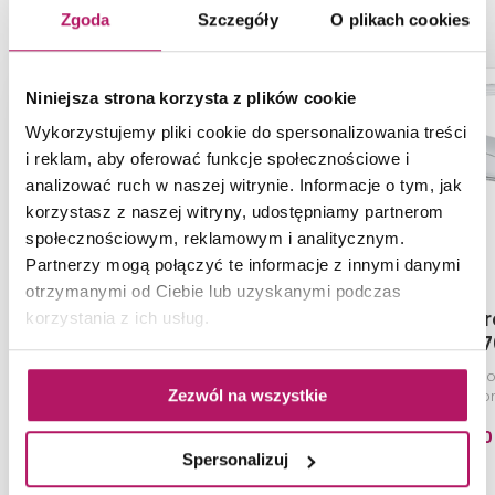
Zgoda
Szczegóły
O plikach cookies
Niniejsza strona korzysta z plików cookie
Wykorzystujemy pliki cookie do spersonalizowania treści
i reklam, aby oferować funkcje społecznościowe i
analizować ruch w naszej witrynie. Informacje o tym, jak
korzystasz z naszej witryny, udostępniamy partnerom
społecznościowym, reklamowym i analitycznym.
Partnerzy mogą połączyć te informacje z innymi danymi
otrzymanymi od Ciebie lub uzyskanymi podczas
Grohe Eurosmart
Grohe Eu
korzystania z ich usług.
3326520L
32467
Bateria umywalkowa, DN 15
Bateria umywalko
Zezwól na wszystkie
rozmiar S, chrom
chro
339,50
Spersonalizuj