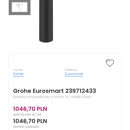
marka
kolekcja
Grohe
Eurosmart
Grohe Eurosmart 239712433
Bateria umywalkowa, rozmiar XL, matte black
1046,70
PLN
cena brutto za 1 szt.
1046,70
PLN
wartość produktu