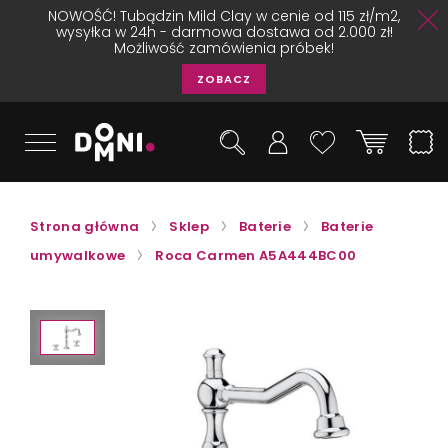
NOWOŚĆ! Tubądzin Mild Clay w cenie od 115 zł/m2,
wysyłka w 24h - darmowa dostawa od 2.000 zł!
Możliwość zamówienia próbek!
ZOBACZ
Strona główna
Sklep
Baterie
Baterie
umywalkowe
Roca Carmen A5A444BC00