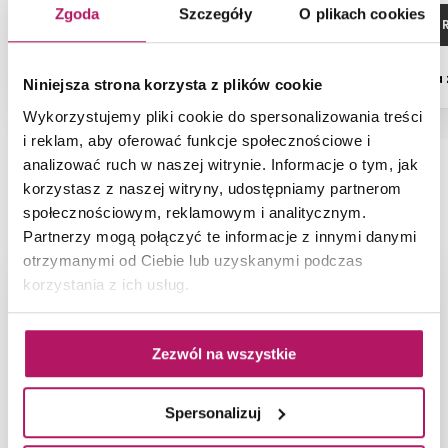
Zgoda
Szczegóły
O plikach cookies
ZOBACZ PRODUKT
ZOBACZ P
Dostępność:
na zamówienie
Dostępność:
na
Niniejsza strona korzysta z plików cookie
Wykorzystujemy pliki cookie do spersonalizowania treści
i reklam, aby oferować funkcje społecznościowe i
analizować ruch w naszej witrynie. Informacje o tym, jak
korzystasz z naszej witryny, udostępniamy partnerom
NAJNOWSZE ARTYKUŁY
społecznościowym, reklamowym i analitycznym.
Partnerzy mogą połączyć te informacje z innymi danymi
otrzymanymi od Ciebie lub uzyskanymi podczas
korzystania z ich usług.
Zezwól na wszystkie
Spersonalizuj