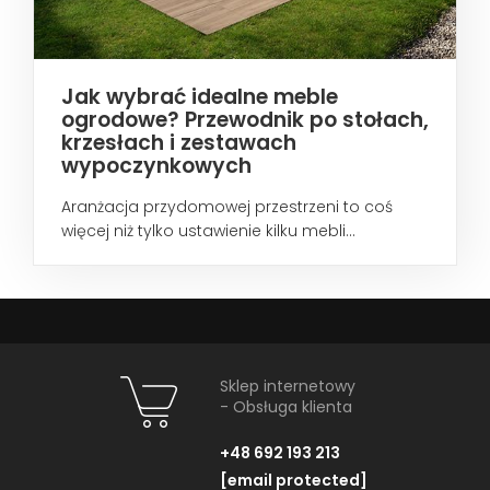
Jak wybrać idealne meble
ogrodowe? Przewodnik po stołach,
krzesłach i zestawach
wypoczynkowych
Aranżacja przydomowej przestrzeni to coś
więcej niż tylko ustawienie kilku mebli...
Sklep internetowy
- Obsługa klienta
+48 692 193 213
[email protected]