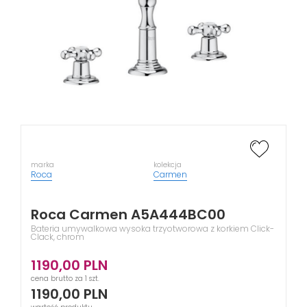
marka
kolekcja
Roca
Carmen
Roca Carmen A5A444BC00
Bateria umywalkowa wysoka trzyotworowa z korkiem Click-
Clack, chrom
1190,00
PLN
cena brutto za 1 szt.
1190,00
PLN