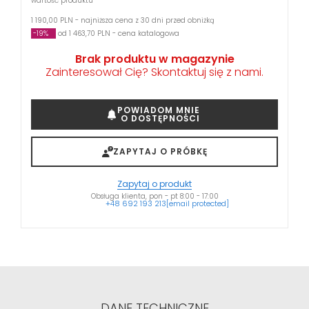
wartość produktu
1 190,00 PLN - najniższa cena z 30 dni przed obniżką
-19%
od 1 463,70 PLN - cena katalogowa
Brak produktu w magazynie
Zainteresował Cię? Skontaktuj się z nami.
POWIADOM MNIE
O DOSTĘPNOŚCI
ZAPYTAJ O PRÓBKĘ
Zapytaj o produkt
Obsługa klienta, pon - pt 8:00 - 17:00
+48 692 193 213
[email protected]
DANE TECHNICZNE