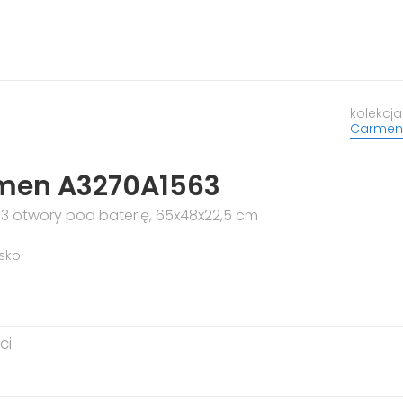
kolekcja
Carmen
men A3270A1563
3 otwory pod baterię, 65x48x22,5 cm
isko