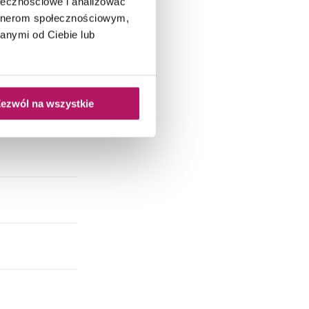
ołecznościowe i analizować
artnerom społecznościowym,
anymi od Ciebie lub
ezwól na wszystkie