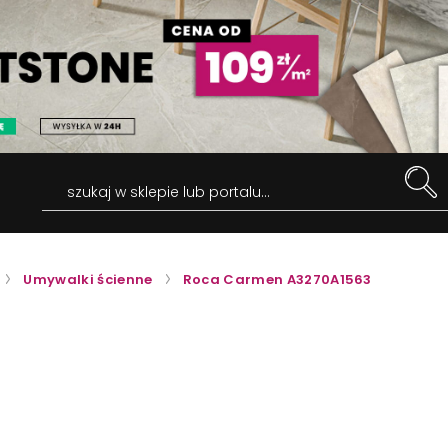
szukaj w sklepie lub portalu...
Umywalki ścienne
Roca Carmen A3270A1563