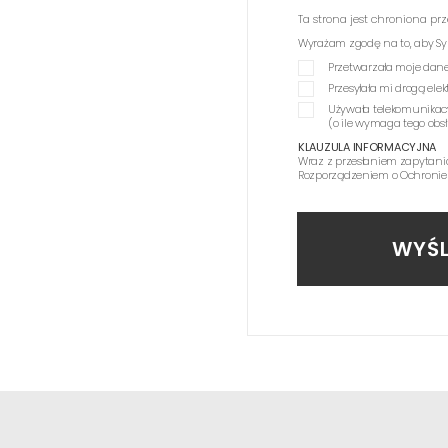
Ta strona jest chroniona p
Wyrażam zgodę na to, aby Synag
Przetwarzała moje dane
Przesyłała mi drogą el
Używała telekomunikac
(o ile wymaga tego obs
KLAUZULA INFORMACYJNA
Wraz z przesłaniem zapytani
Rozporządzeniem o Ochronie
WYŚL