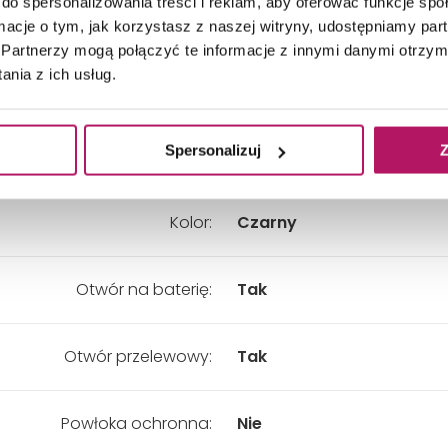
do spersonalizowania treści i reklam, aby oferować funkcje sp
ładny wymiar - Głębokość:
480 mm
ormacje o tym, jak korzystasz z naszej witryny, udostępniamy p
Partnerzy mogą połączyć te informacje z innymi danymi otrzym
nia z ich usług.
kładny wymiar - Szerokość:
650 mm
Spersonalizuj
Z
kładny wymiar - Wysokość:
225 mm
Kolor:
Czarny
Otwór na baterię:
Tak
Otwór przelewowy:
Tak
Powłoka ochronna:
Nie