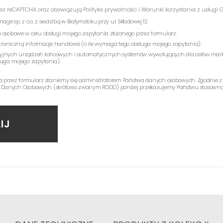
rzez reCAPTCHA oraz obowiązują
Polityka prywatności
i
Warunki korzystania z usługi
G
e sp. z o.o. z siedzibą w Białymstoku przy ul. Składowej 12:
 osobowe w celu obsługi mojego zapytania złożonego przez formularz.
ektroniczną informacje handlowe (o ile wymaga tego obsługa mojego zapytania).
yjnych urządzeń końcowych i automatycznych systemów wywołujących dla celów mark
ługa mojego zapytania).
a przez formularz staniemy się administratorem Państwa danych osobowych. Zgodnie z
 Danych Osobowych (skrótowo zwanym RODO) poniżej przekazujemy Państwu stosowną 
IJ