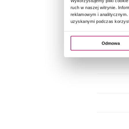
Wykorzystujemy pliki cookie 
Dok
ruch w naszej witrynie. Inf
reklamowym i analitycznym. 
uzyskanymi podczas korzysta
Do
Odmowa
Do