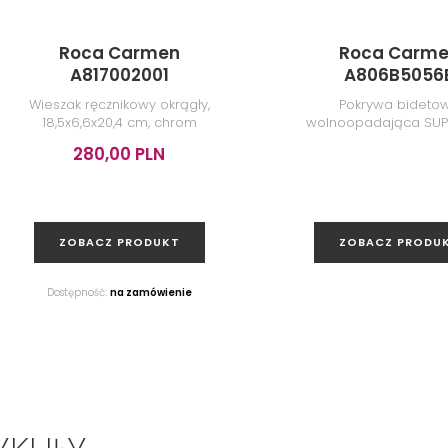
Roca Carmen
Roca Carm
A817002001
A806B5056
Wieszak ręcznikowy okrągły,
Pokrywa bideto
18,5x6,6x20,4 cm, chrom
wolnoopadająca SUPR
37x47,2x2,8 cm
280,00 PLN
ZOBACZ PRODUKT
ZOBACZ PRODU
Dostępność:
na zamówienie