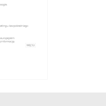
oogle.
etingu bezpośredniego
 europejskim
informację.
WIĘCEJ