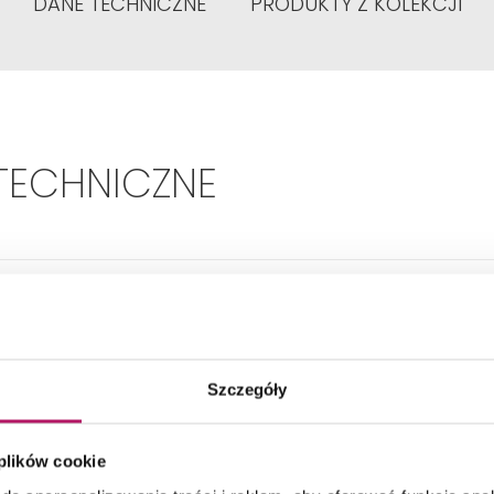
DANE TECHNICZNE
PRODUKTY Z KOLEKCJI
TECHNICZNE
Szerokość umywalki:
65 cm
Materiał:
Ceramika
Szczegóły
Kształt:
Inny
 plików cookie