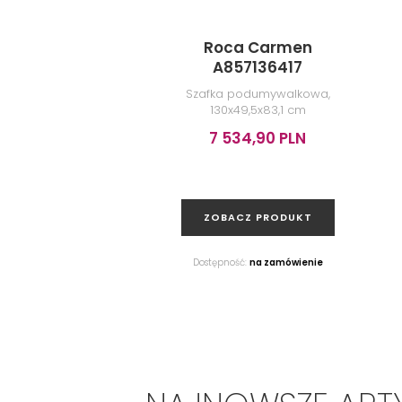
Roca Carmen
A857136417
Szafka podumywalkowa,
130x49,5x83,1 cm
7 534,90 PLN
ZOBACZ PRODUKT
Dostępność:
na zamówienie