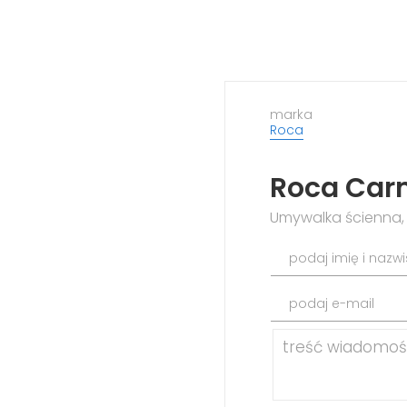
marka
Roca
Roca Car
Umywalka ścienna, 
podaj imię i nazw
podaj e-mail