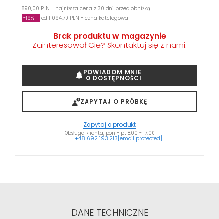
890,00 PLN - najniższa cena z 30 dni przed obniżką
-19%
od 1 094,70 PLN - cena katalogowa
Brak produktu w magazynie
Zainteresował Cię? Skontaktuj się z nami.
POWIADOM MNIE
O DOSTĘPNOŚCI
ZAPYTAJ O PRÓBKĘ
Zapytaj o produkt
Obsługa klienta, pon - pt 8:00 - 17:00
+48 692 193 213
[email protected]
DANE TECHNICZNE