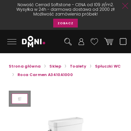
Nowość Cerrad Softstone - CENA od 109 zł/m2.
Wysyłka w 24h - darmowa dostawa od 2000 zł!
Możliwość zamówienia próbek!
ZOBACZ
Strona główna
Sklep
Toalety
Spłuczki WC
Roca Carmen A3410A1000