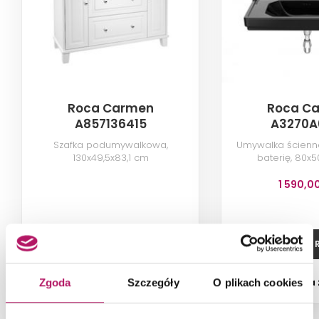
Roca Carmen
Roca C
A857136415
A3270A
Szafka podumywalkowa,
Umywalka ścienna
130x49,5x83,1 cm
baterię, 80x
1 590,0
ZOBACZ PRODUKT
ZOBACZ P
Dostępność:
na
Zgoda
Szczegóły
O plikach cookies