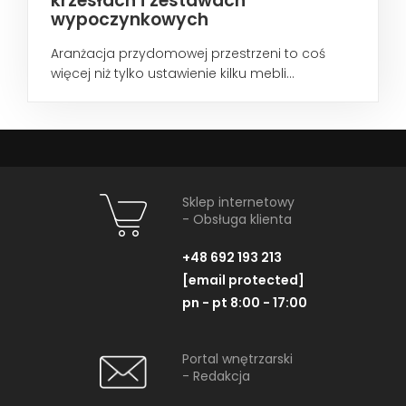
krzesłach i zestawach
wypoczynkowych
Aranżacja przydomowej przestrzeni to coś
więcej niż tylko ustawienie kilku mebli...
Sklep internetowy
- Obsługa klienta
+48 692 193 213
[email protected]
pn - pt 8:00 - 17:00
Portal wnętrzarski
- Redakcja