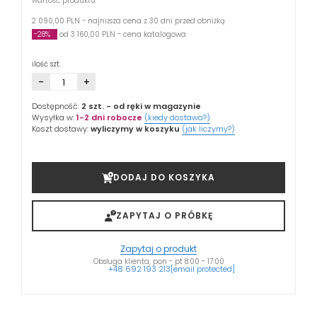
wartość produktu
2 090,00 PLN - najniższa cena z 30 dni przed obniżką
-28%
od 3 160,00 PLN - cena katalogowa
ilość szt.
-
+
Dostępność:
2 szt.
- od ręki w magazynie
Wysyłka w:
1-2 dni robocze
(kiedy dostawa?)
Koszt dostawy:
wyliczymy w koszyku
(jak liczymy?)
DODAJ DO KOSZYKA
ZAPYTAJ O PRÓBKĘ
Zapytaj o produkt
Obsługa klienta, pon - pt 8:00 - 17:00
+48 692 193 213
[email protected]