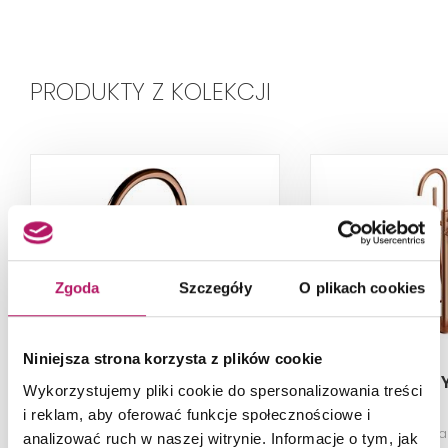
PRODUKTY Z KOLEKCJI
Zgoda
Szczegóły
O plikach cookies
Niniejsza strona korzysta z plików cookie
Omnires Y Y1251CP
Omnires Y 
Wykorzystujemy pliki cookie do spersonalizowania treści
i reklam, aby oferować funkcje społecznościowe i
Bateria zlewozmywakowa, miedź
Bateria wannowa
analizować ruch w naszej witrynie. Informacje o tym, jak