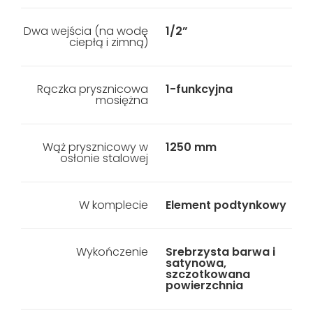
Dwa wejścia (na wodę
1/2”
ciepłą i zimną)
Rączka prysznicowa
1-funkcyjna
mosiężna
Wąż prysznicowy w
1250 mm
osłonie stalowej
W komplecie
Element podtynkowy
Wykończenie
Srebrzysta barwa i
satynowa,
szczotkowana
powierzchnia