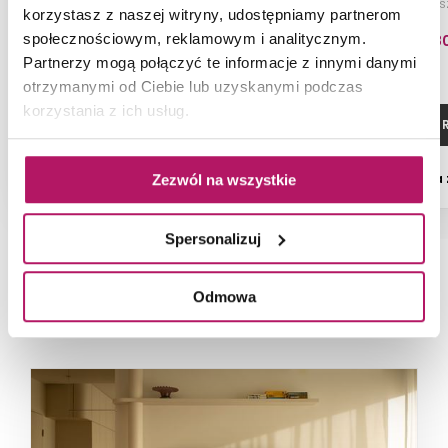
połysk
wysoka, miedź 
korzystasz z naszej witryny, udostępniamy partnerom
społecznościowym, reklamowym i analitycznym.
516,80 PLN
3 556,8
Partnerzy mogą połączyć te informacje z innymi danymi
otrzymanymi od Ciebie lub uzyskanymi podczas
korzystania z ich usług.
ZOBACZ PRODUKT
ZOBACZ P
Dostępność:
na zamówienie
Dostępność:
na
Zezwól na wszystkie
Spersonalizuj
Odmowa
NAJNOWSZE ARTYKUŁY