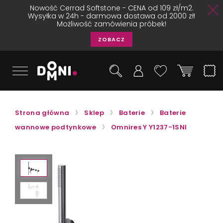
Nowość Cerrad Softstone - CENA od 109 zł/m2.
Wysyłka w 24h - darmowa dostawa od 2000 zł!
Możliwość zamówienia próbek!
ZOBACZ
Strona główna
Sklep
Baterie
Baterie
wannowe podtynkowe
Omnires Y Y1237-1SNI