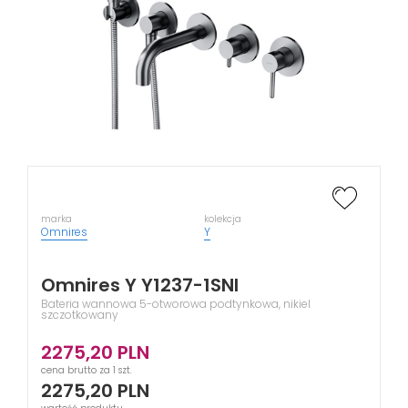
marka
kolekcja
Omnires
Y
Omnires Y Y1237-1SNI
Bateria wannowa 5-otworowa podtynkowa, nikiel
szczotkowany
2275,20
PLN
cena brutto za 1 szt.
2275,20
PLN