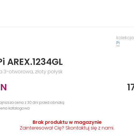
kolekcja
Pi
Pi AREX.1234GL
 3-otworowa, złoty połysk
LN
1
ajniższa cena z 30 dni przed obniżką
 cena katalogowa
Brak produktu w magazynie
Zainteresował Cię? Skontaktuj się z nami.