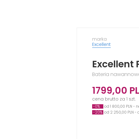
marka
Excellent
Excellent 
Bateria nawannowa
1799,00
P
cena brutto za 1 szt.
-0%
od 1 800,00 PLN - n
-20%
od 2 250,00 PLN -