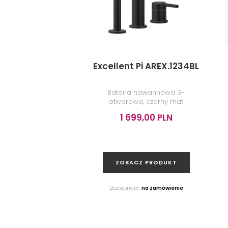
Excellent Pi AREX.1234BL
Bateria nawannowa 3-
otworowa, czarny mat
1 699,00 PLN
ZOBACZ PRODUKT
Dostępność:
na zamówienie