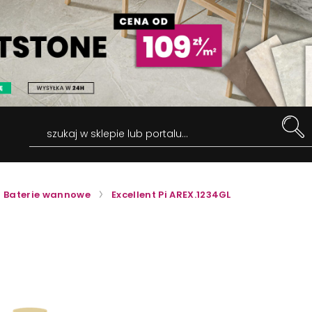
szukaj w sklepie lub portalu...
Baterie wannowe
Excellent Pi AREX.1234GL