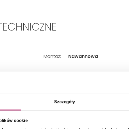
TECHNICZNE
Montaż:
Nawannowa
Typ:
Jednouchwytowa
Zasięg wylewki:
196 mm
Szczegóły
Kolor:
Złoty
 plików cookie