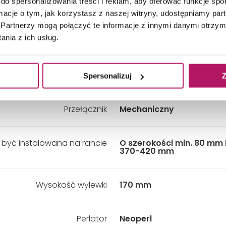
do spersonalizowania treści i reklam, aby oferować funkcje sp
Zestaw natryskowy:
Tak
ormacje o tym, jak korzystasz z naszej witryny, udostępniamy p
Partnerzy mogą połączyć te informacje z innymi danymi otrzym
nia z ich usług.
Materiał
Mosiądz
Głowica ceramiczna
Kerox
Spersonalizuj
Z
Przełącznik
Mechaniczny
być instalowana na rancie
O szerokości min. 80 mm 
370-420 mm
Wysokość wylewki
170 mm
Perlator
Neoperl