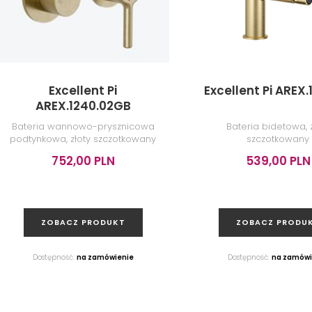
Excellent Pi
Excellent Pi AREX
AREX.1240.02GB
Bateria wannowo-prysznicowa
Bateria bidetowa, z
podtynkowa, złoty szczotkowany
szczotkowany
752,00 PLN
539,00 PLN
ZOBACZ PRODUKT
ZOBACZ PRODU
Dostępność:
na zamówienie
Dostępność:
na zamówi