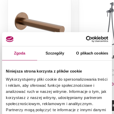
Zgoda
Szczegóły
O plikach cookies
Excellent Pi AREX.1242CB
Excellent Pi 
Wylewka wannowa podtynkowa,
Bateria bidetowa b
Niniejsza strona korzysta z plików cookie
18,5 cm, miedziany szczotkowany
szczotk
Wykorzystujemy pliki cookie do spersonalizowania treści
360,00 PLN
489,00
i reklam, aby oferować funkcje społecznościowe i
analizować ruch w naszej witrynie. Informacje o tym, jak
korzystasz z naszej witryny, udostępniamy partnerom
społecznościowym, reklamowym i analitycznym.
DODAJ DO KOSZYKA
ZOBACZ P
Partnerzy mogą połączyć te informacje z innymi danymi