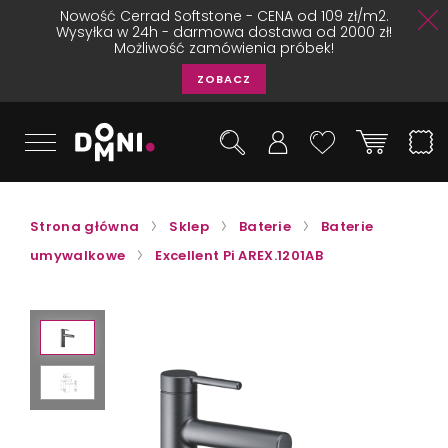
Nowość Cerrad Softstone - CENA od 109 zł/m2.
Wysyłka w 24h - darmowa dostawa od 2000 zł!
Możliwość zamówienia próbek!
ZOBACZ
Strona główna
Sklep
Baterie
Baterie
umywalkowe
Excellent Pi AREX.1201AB