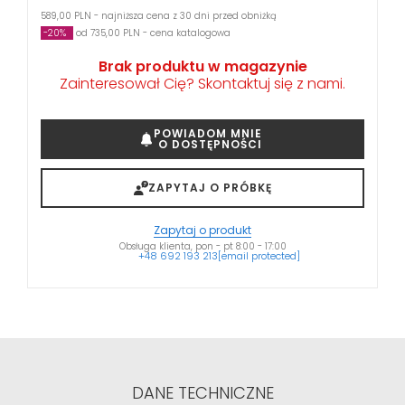
589,00 PLN - najniższa cena z 30 dni przed obniżką
-20%
od 735,00 PLN - cena katalogowa
Brak produktu w magazynie
Zainteresował Cię? Skontaktuj się z nami.
POWIADOM MNIE
O DOSTĘPNOŚCI
ZAPYTAJ O PRÓBKĘ
Zapytaj o produkt
Obsługa klienta, pon - pt 8:00 - 17:00
+48 692 193 213
[email protected]
DANE TECHNICZNE