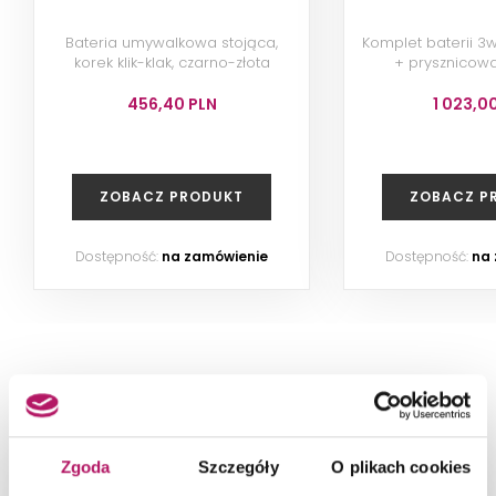
Bateria umywalkowa stojąca,
Komplet baterii 
korek klik-klak, czarno-złota
+ prysznicowa
przesuwny,
456,40 PLN
1 023,0
ZOBACZ PRODUKT
ZOBACZ P
Dostępność:
na zamówienie
Dostępność:
na
PRODUKT NA ZDJĘCIACH
Zgoda
Szczegóły
O plikach cookies