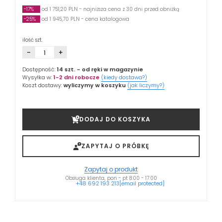
-17%
od 1 751,20 PLN - najniższa cena z 30 dni przed obniżką
-25%
od 1 945,70 PLN - cena katalogowa
ilość szt.
-
+
Dostępność:
14 szt.
- od ręki w magazynie
Wysyłka w:
1-2 dni robocze
(kiedy dostawa?)
Koszt dostawy:
wyliczymy w koszyku
(jak liczymy?)
DODAJ DO KOSZYKA
ZAPYTAJ O PRÓBKĘ
Zapytaj o produkt
Obsługa klienta, pon - pt 8:00 - 17:00
+48 692 193 213
[email protected]