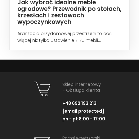
Jak wybrać idealne meble
ogrodowe? Przewodnik po stołach,
krzesłach i zestawach
wypoczynkowych
Aranżacja przydomowej przestrzeni to coś
więcej niż tylko ustawienie kilku mebli...
Sklep internetowy
- Obsługa klienta
+48 692 193 213
[email protected]
pn - pt 8:00 - 17:00
Portal wnętrzarski