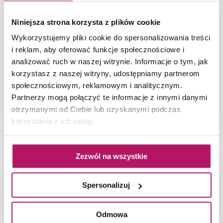
Niniejsza strona korzysta z plików cookie
Wykorzystujemy pliki cookie do spersonalizowania treści
i reklam, aby oferować funkcje społecznościowe i
analizować ruch w naszej witrynie. Informacje o tym, jak
korzystasz z naszej witryny, udostępniamy partnerom
społecznościowym, reklamowym i analitycznym.
Partnerzy mogą połączyć te informacje z innymi danymi
otrzymanymi od Ciebie lub uzyskanymi podczas
Jasna łazienka z oknem i dekoracyjnym obrazem z
korzystania z ich usług.
kolekcji Tubądzin Heron
Zezwól na wszystkie
Spersonalizuj
Odmowa