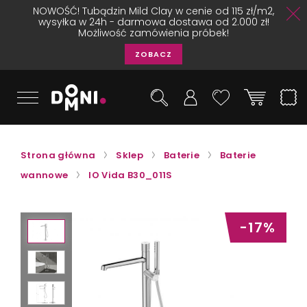
NOWOŚĆ! Tubądzin Mild Clay w cenie od 115 zł/m2,
wysyłka w 24h - darmowa dostawa od 2.000 zł!
Możliwość zamówienia próbek!
ZOBACZ
Strona główna
Sklep
Baterie
Baterie
wannowe
IO Vida B30_011S
-17%