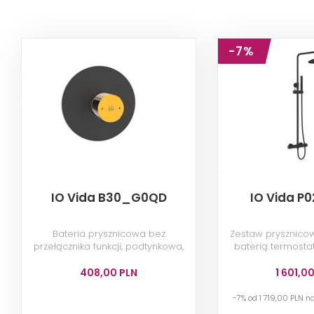
-7%
IO Vida B30_G0QD
IO Vida P
Bateria prysznicowa bez
Zestaw prysznico
przełącznika funkcji, podtynkowa,
baterią termosta
czarno-złota
408,00 PLN
1 601,0
-7% od 1 719,00 PLN 