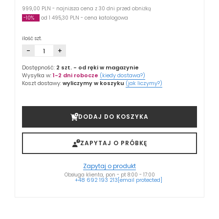
999,00 PLN - najniższa cena z 30 dni przed obniżką
-10%
od 1 495,30 PLN - cena katalogowa
ilość szt.
-
+
Dostępność:
2 szt.
- od ręki w magazynie
Wysyłka w:
1-2 dni robocze
(kiedy dostawa?)
Koszt dostawy:
wyliczymy w koszyku
(jak liczymy?)
DODAJ DO KOSZYKA
ZAPYTAJ O PRÓBKĘ
Zapytaj o produkt
Obsługa klienta, pon - pt 8:00 - 17:00
+48 692 193 213
[email protected]