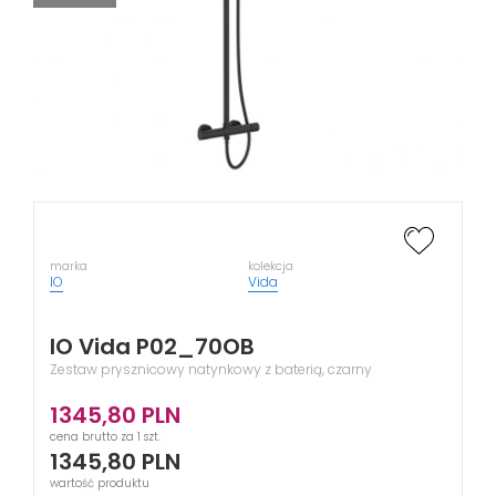
marka
kolekcja
IO
Vida
IO Vida P02_70OB
Zestaw prysznicowy natynkowy z baterią, czarny
1345,80
PLN
cena brutto za 1 szt.
1345,80
PLN
wartość produktu