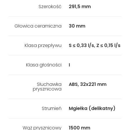
Szerokość
291,5 mm
Głowica ceramiczna
30 mm
Klasa przepływu
S ≤ 0,33 l/s, Z ≤ 0,15 l/s
Klasa głośności
I
Słuchawka
ABS, 32x221 mm
prysznicowa
Strumień
Mgiełka (delikatny)
Wąż prysznicowy
1500 mm