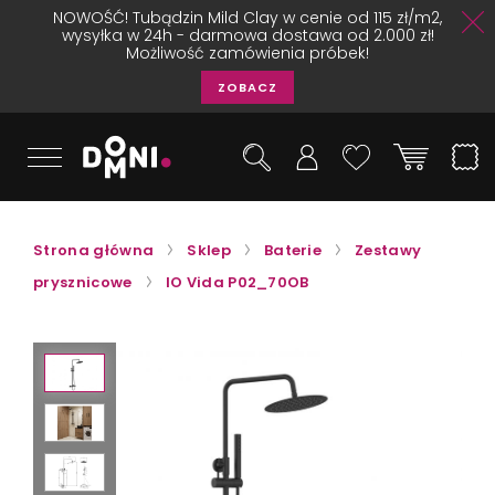
NOWOŚĆ! Tubądzin Mild Clay w cenie od 115 zł/m2,
wysyłka w 24h - darmowa dostawa od 2.000 zł!
Możliwość zamówienia próbek!
ZOBACZ
Strona główna
Sklep
Baterie
Zestawy
prysznicowe
IO Vida P02_70OB