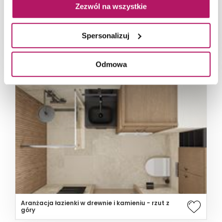
Zezwól na wszystkie
Spersonalizuj
Szary beton i czarno-białe dekory w łazience z
kabiną wnękową
Odmowa
Aranżacja łazienki w drewnie i kamieniu - rzut z
góry