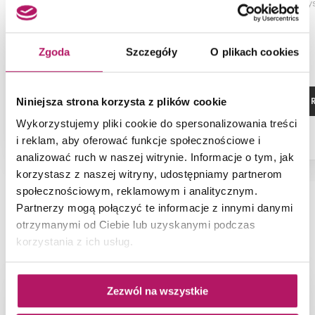
Głowica prysznicowa
Głowica pry
Zgoda
Szczegóły
O plikach cookies
ZOBACZ PRODUKT
ZOBACZ P
Niniejsza strona korzysta z plików cookie
Wykorzystujemy pliki cookie do spersonalizowania treści
i reklam, aby oferować funkcje społecznościowe i
analizować ruch w naszej witrynie. Informacje o tym, jak
korzystasz z naszej witryny, udostępniamy partnerom
społecznościowym, reklamowym i analitycznym.
Partnerzy mogą połączyć te informacje z innymi danymi
NAJNOWSZE ARTYKUŁY
otrzymanymi od Ciebie lub uzyskanymi podczas
korzystania z ich usług.
Zezwól na wszystkie