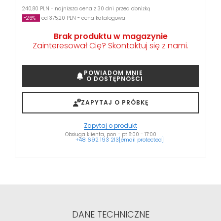
240,80 PLN - najniższa cena z 30 dni przed obniżką
-26%
od 375,20 PLN - cena katalogowa
Brak produktu w magazynie
Zainteresował Cię? Skontaktuj się z nami.
POWIADOM MNIE
O DOSTĘPNOŚCI
ZAPYTAJ O PRÓBKĘ
Zapytaj o produkt
Obsługa klienta, pon - pt 8:00 - 17:00
+48 692 193 213
[email protected]
DANE TECHNICZNE