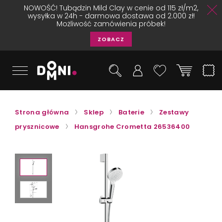
NOWOŚĆ! Tubądzin Mild Clay w cenie od 115 zł/m2,
wysyłka w 24h - darmowa dostawa od 2.000 zł!
Możliwość zamówienia próbek!
ZOBACZ
Strona główna
Sklep
Baterie
Zestawy
prysznicowe
Hansgrohe Crometta 26536400