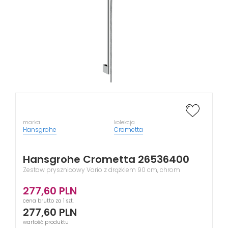
marka
kolekcja
Hansgrohe
Crometta
Hansgrohe Crometta 26536400
Zestaw prysznicowy Vario z drążkiem 90 cm, chrom
277,60
PLN
cena brutto za 1 szt.
277,60
PLN
wartość produktu