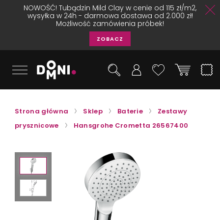
NOWOŚĆ! Tubądzin Mild Clay w cenie od 115 zł/m2,
wysyłka w 24h - darmowa dostawa od 2.000 zł!
Możliwość zamówienia próbek!
ZOBACZ
Strona główna
Sklep
Baterie
Zestawy
prysznicowe
Hansgrohe Crometta 26567400