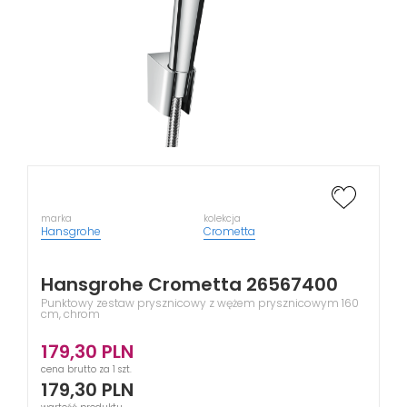
marka
kolekcja
Hansgrohe
Crometta
Hansgrohe Crometta 26567400
Punktowy zestaw prysznicowy z wężem prysznicowym 160
cm, chrom
179,30
PLN
cena brutto za 1 szt.
179,30
PLN