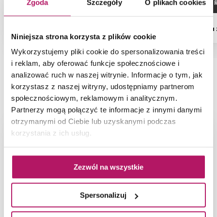
Zgoda
Szczegóły
O plikach cookies
ZOBACZ PRODUKT
ZOBACZ P
Dostępność:
na zamówienie
Dostępność:
na
Niniejsza strona korzysta z plików cookie
Wykorzystujemy pliki cookie do spersonalizowania treści
i reklam, aby oferować funkcje społecznościowe i
analizować ruch w naszej witrynie. Informacje o tym, jak
NAJNOWSZE ARTYKUŁY
korzystasz z naszej witryny, udostępniamy partnerom
społecznościowym, reklamowym i analitycznym.
Partnerzy mogą połączyć te informacje z innymi danymi
otrzymanymi od Ciebie lub uzyskanymi podczas
korzystania z ich usług.
Zezwól na wszystkie
Spersonalizuj