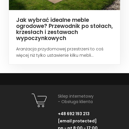
Jak wybrać idealne meble
ogrodowe? Przewodnik po stołach,
krzesłach i zestawach
wypoczynkowych
Aranżacja przydomowej przestrzeni to coś
więcej niż tylko ustawienie kilku mebli...
Sklep internetowy
- Obsługa klienta
+48 692 193 213
[email protected]
pn - pt 8:00 - 17:00