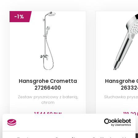
-1%
Hansgrohe Crometta
Hansgrohe 
27266400
26332
Zestaw prysznicowy z baterią,
Słuchawka prysz
chrom
1 544,60 PLN
119,20
-1% od 1 565,50 PLN najniższa cena