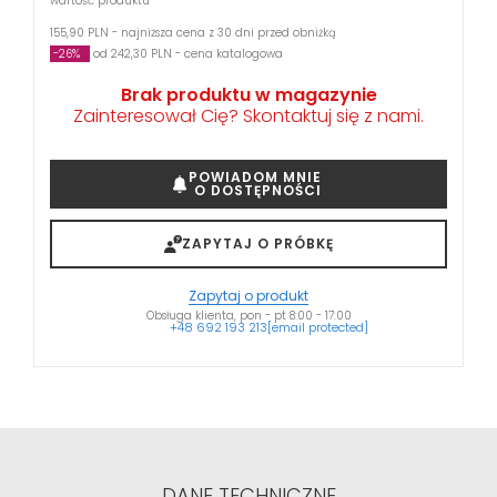
wartość produktu
155,90 PLN - najniższa cena z 30 dni przed obniżką
-26%
od 242,30 PLN - cena katalogowa
Brak produktu w magazynie
Zainteresował Cię? Skontaktuj się z nami.
POWIADOM MNIE
O DOSTĘPNOŚCI
ZAPYTAJ O PRÓBKĘ
Zapytaj o produkt
Obsługa klienta, pon - pt 8:00 - 17:00
+48 692 193 213
[email protected]
DANE TECHNICZNE