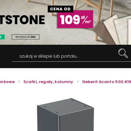
szukaj w sklepie lub portalu...
ienkowe
Szafki, regały, kolumny
Geberit Acanto 500.619.