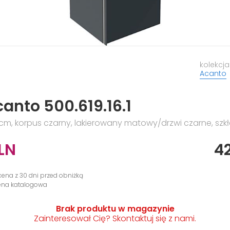
kolekcja
Acanto
anto 500.619.16.1
 cm, korpus czarny, lakierowany matowy/drzwi czarne, szk
LN
4
cena z 30 dni przed obniżką
cena katalogowa
Brak produktu w magazynie
Zainteresował Cię? Skontaktuj się z nami.