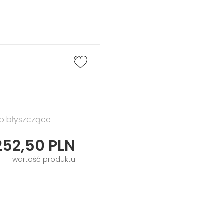
ło błyszczące
252,50
PLN
wartość produktu