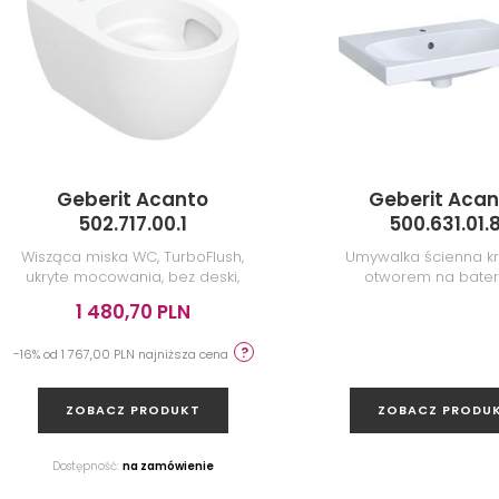
Geberit Acanto
Geberit Acan
502.717.00.1
500.631.01.
Wisząca miska WC, TurboFlush,
Umywalka ścienna kró
ukryte mocowania, bez deski,
otworem na bateri
biała
przelewem, 60 c
1 480,70 PLN
biała/KeraTect
-16% od 1 767,00 PLN najniższa cena
ZOBACZ PRODUKT
ZOBACZ PRODU
Dostępność:
na zamówienie