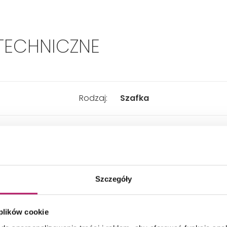
TECHNICZNE
Rodzaj:
Szafka
Typ:
Wisząca
Głębokość:
360 mm
Szczegóły
Szerokość:
380 mm
 plików cookie