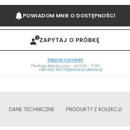
POWIADOM MNIE
O DOSTĘPNOŚCI
ZAPYTAJ O PRÓBKĘ
Zapytaj o produkt
Obsługa klienta, pon - pt 8:00 - 17:00
+48 692 193 213
[email protected]
DANE TECHNICZNE
PRODUKTY Z KOLEKCJI