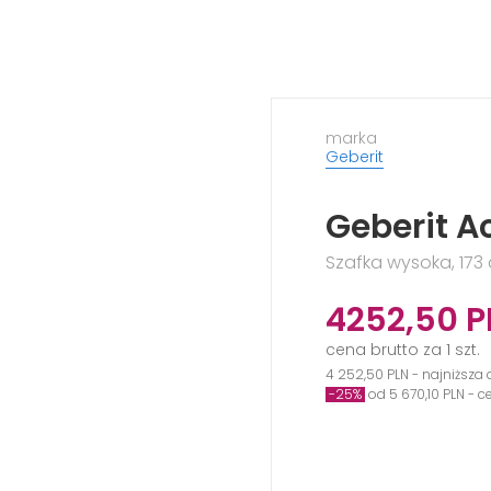
marka
Geberit
Geberit Ac
Szafka wysoka, 173
4252,50
P
cena brutto za 1 szt.
4 252,50 PLN - najniższa 
-25%
od 5 670,10 PLN - 