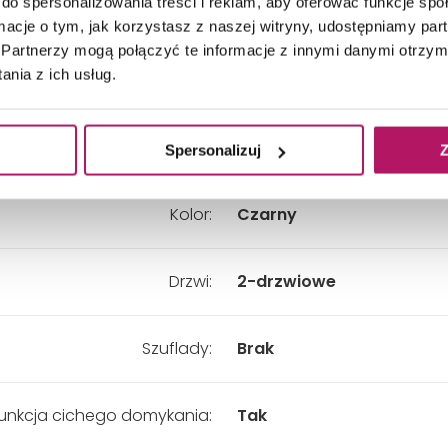
do spersonalizowania treści i reklam, aby oferować funkcje sp
Wysokość:
1730 mm
ormacje o tym, jak korzystasz z naszej witryny, udostępniamy p
Partnerzy mogą połączyć te informacje z innymi danymi otrzym
nia z ich usług.
Wariant:
Uniwersalny
Materiał:
Płyta wiórowa, Szkło
Spersonalizuj
Z
Kolor:
Czarny
Drzwi:
2-drzwiowe
Szuflady:
Brak
unkcja cichego domykania:
Tak