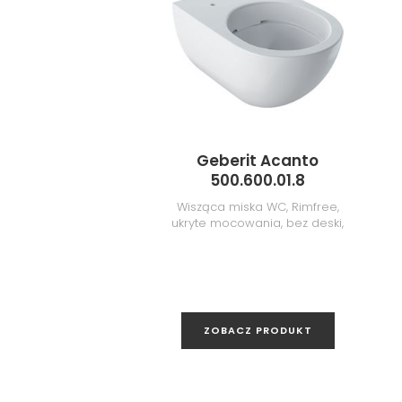
Geberit Acanto
500.600.01.8
Wisząca miska WC, Rimfree,
ukryte mocowania, bez deski,
biała/KeraTect
ZOBACZ PRODUKT