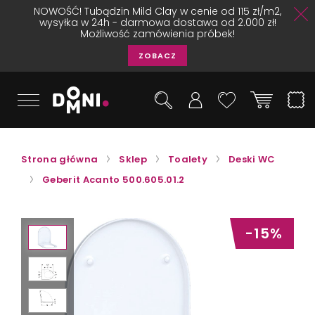
NOWOŚĆ! Tubądzin Mild Clay w cenie od 115 zł/m2,
wysyłka w 24h - darmowa dostawa od 2.000 zł!
Możliwość zamówienia próbek!
ZOBACZ
Strona główna
Sklep
Toalety
Deski WC
Geberit Acanto 500.605.01.2
-15%