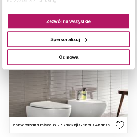
korzystania z ich usług.
Zezwól na wszystkie
Łazienka w beżach z ceramiką z kolekcji Geberit
Acanto
Spersonalizuj
Odmowa
Podwieszana miska WC z kolekcji Geberit Acanto