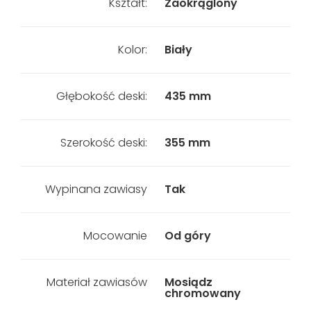
Kształt:
Zaokrąglony
Kolor:
Biały
Głębokość deski:
435 mm
Szerokość deski:
355 mm
Wypinana zawiasy
Tak
Mocowanie
Od góry
Materiał zawiasów
Mosiądz
chromowany