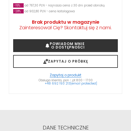
-15%
od 767,30 PLN - najniższa cena z 30 dni przed obniżką
-28%
od 902,80 PLN - cena katalogowa
Brak produktu w magazynie
Zainteresował Cię? Skontaktuj się z nami.
POWIADOM MNIE
O DOSTĘPNOŚCI
ZAPYTAJ O PRÓBKĘ
Zapytaj o produkt
Obsługa klienta, pon - pt 8:00 - 17:00
+48 692 193 213
[email protected]
DANE TECHNICZNE