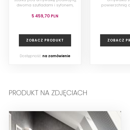
dwoma szufladami i syfonem,
powierzchnią o
119x47,6 cm, lava
otworem na b
przelewem,
5 459,70 PLN
biała/Ke
ZOBACZ PRODUKT
ZOBACZ P
Dostępność:
na zamówienie
PRODUKT NA ZDJĘCIACH