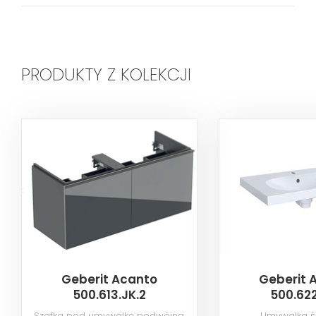
PRODUKTY Z KOLEKCJI
Geberit Acanto
Geberit 
500.613.JK.2
500.622
Szafka pod umywalkę podwójną,
Umywalka ś