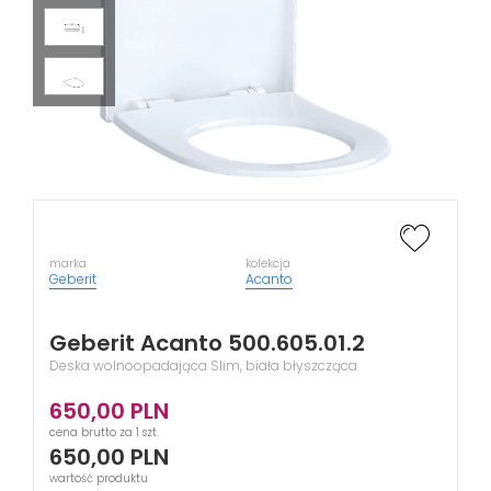
marka
kolekcja
Geberit
Acanto
Geberit Acanto 500.605.01.2
Deska wolnoopadająca Slim, biała błyszcząca
650,00
PLN
cena brutto za 1 szt.
650,00
PLN
wartość produktu