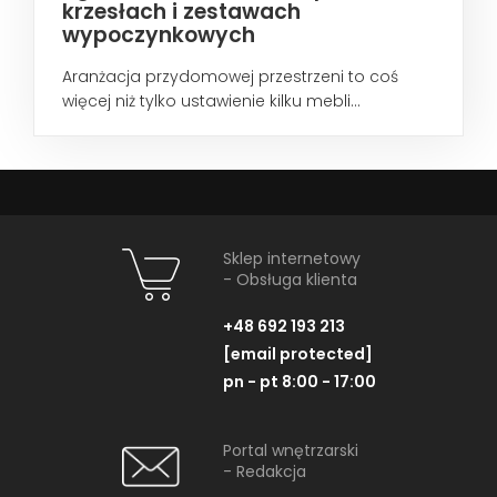
krzesłach i zestawach
wypoczynkowych
Aranżacja przydomowej przestrzeni to coś
więcej niż tylko ustawienie kilku mebli...
Sklep internetowy
- Obsługa klienta
+48 692 193 213
[email protected]
pn - pt 8:00 - 17:00
Portal wnętrzarski
- Redakcja