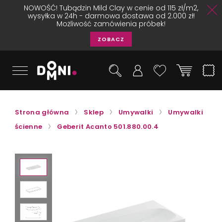
NOWOŚĆ! Tubądzin Mild Clay w cenie od 115 zł/m2,
wysyłka w 24h - darmowa dostawa od 2.000 zł!
Możliwość zamówienia próbek!
ZOBACZ
Strona główna
Sklep
Umywalki
Umywalki
ścienne
Geberit Acanto 501.880.00.4