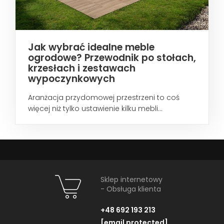
Jak wybrać idealne meble
ogrodowe? Przewodnik po stołach,
krzesłach i zestawach
wypoczynkowych
Aranżacja przydomowej przestrzeni to coś
więcej niż tylko ustawienie kilku mebli...
Sklep internetowy
- Obsługa klienta
+48 692 193 213
[email protected]