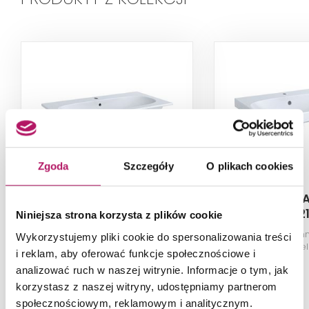
Zgoda
Szczegóły
O plikach cookies
Geberit Acanto
Geberit 
500.642.01.8
500.621
Niniejsza strona korzysta z plików cookie
Umywalka meblowa
Umywalka ścienn
Wykorzystujemy pliki cookie do spersonalizowania treści
prostokątna, z otworem i
na baterię, z prz
i reklam, aby oferować funkcje społecznościowe i
przelewem, 90 cm,
biała/Ke
analizować ruch w naszej witrynie. Informacje o tym, jak
biała/KeraTect
korzystasz z naszej witryny, udostępniamy partnerom
społecznościowym, reklamowym i analitycznym.