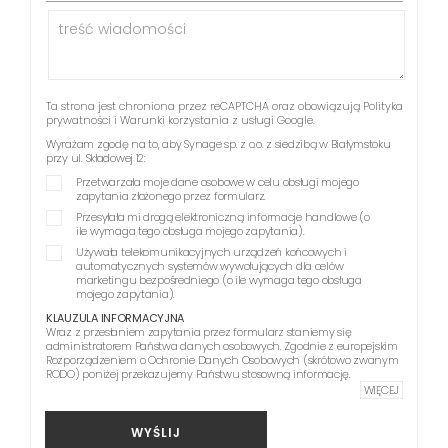
Ta strona jest chroniona przez reCAPTCHA oraz obowiązują
Polityka
prywatności
i
Warunki korzystania z usługi
Google.
Wyrażam zgodę na to, aby Synage sp. z o.o. z siedzibą w Białymstoku
przy ul. Składowej 12:
Przetwarzała moje dane osobowe w celu obsługi mojego
zapytania złożonego przez formularz.
Przesyłała mi drogą elektroniczną informacje handlowe (o
ile wymaga tego obsługa mojego zapytania).
Używała telekomunikacyjnych urządzeń końcowych i
automatycznych systemów wywołujących dla celów
marketingu bezpośredniego (o ile wymaga tego obsługa
mojego zapytania).
KLAUZULA INFORMACYJNA
Wraz z przesłaniem zapytania przez formularz staniemy się
administratorem Państwa danych osobowych. Zgodnie z europejskim
Rozporządzeniem o Ochronie Danych Osobowych (skrótowo zwanym
RODO) poniżej przekazujemy Państwu stosowną informację.
WIĘCEJ
WYŚLIJ