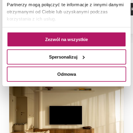
Partnerzy mogą połączyć te informacje z innymi danymi
ZOBACZ PRODUKT
ZOBACZ P
otrzymanymi od Ciebie lub uzyskanymi podczas
korzystania z ich usług.
Zezwól na wszystkie
Spersonalizuj
NAJNOWSZE ARTYKUŁY
Odmowa