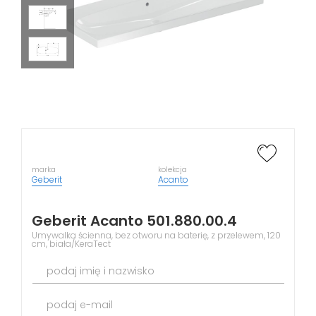
marka
kolekcja
Geberit
Acanto
Geberit Acanto 501.880.00.4
Umywalka ścienna, bez otworu na baterię, z przelewem, 120
cm, biała/KeraTect
podaj imię i nazwisko
podaj e-mail