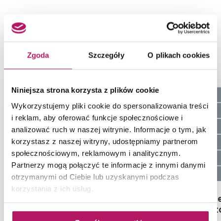
NASZE PROPOZYCJE ZAMIAST
PRODUKTU NOWA GALA TREND
STONE TS 13 M-K-TS 13
Zgoda
Szczegóły
O plikach cookies
Niniejsza strona korzysta z plików cookie
-3%
Wykorzystujemy pliki cookie do spersonalizowania treści
i reklam, aby oferować funkcje społecznościowe i
analizować ruch w naszej witrynie. Informacje o tym, jak
korzystasz z naszej witryny, udostępniamy partnerom
społecznościowym, reklamowym i analitycznym.
Partnerzy mogą połączyć te informacje z innymi danymi
otrzymanymi od Ciebie lub uzyskanymi podczas
korzystania z ich usług.
Paradyż Uniwersalna
Paradyż Mode
Mozaika Bianco Paradyż
Mozaika Cięt
Torton