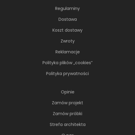
Regulaminy
Dostawa
Koszt dostawy
Zwroty
Reklamacje
66-metrowy apartament:
Polityka plików „cookies”
przystań dla nowoczesnej
nomadki
Polityka prywatności
Młoda, żyjąca dynamicznie inwestorka przez
lata kursowała między światowymi
Opinie
metropoliami...
Zamów projekt
Zamów próbki
Strefa architekta