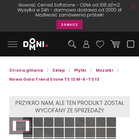
Nowość Cerrad Softstone - CENA od 109 zł/m2.
Wysyłka w 24h - darmowa dostawa od 2000 zł!
Możliwość zamówienia próbek!
ZOBACZ
Strona główna
Sklep
Płytki
Mozaiki
Nowa Gala Trend Stone TS 13 M-K-TS 13
PRZYKRO NAM, ALE TEN PRODUKT ZOSTAŁ
WYCOFANY ZE SPRZEDAŻY