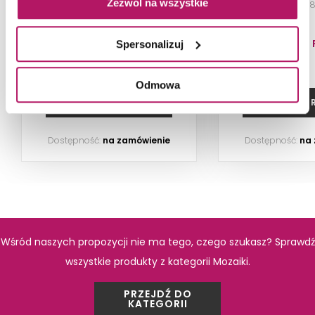
Zezwól na wszystkie
Mozaika, 29,8x22,3 cm
Mozaika, 29,
49,20 PLN
65,50 
Spersonalizuj
-3% od 50,60 PLN najniższa cena
Odmowa
ZOBACZ PRODUKT
ZOBACZ P
Dostępność:
na zamówienie
Dostępność:
na
Wśród naszych propozycji nie ma tego, czego szukasz? Sprawdź
wszystkie produkty z kategorii Mozaiki.
PRZEJDŹ DO
KATEGORII