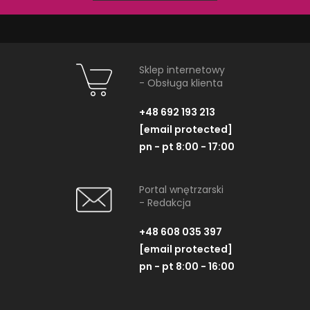
PRODUKTY Z KOLEKCJI
Sklep internetowy
- Obsługa klienta
+48 692 193 213
[email protected]
pn - pt 8:00 - 17:00
Portal wnętrzarski
- Redakcja
+48 608 035 397
[email protected]
Nowa Gala Trend Stone
Nowa Gala T
pn - pt 8:00 - 16:00
TS 02 C-N-TS 02
TS 01 C-
Płytka cokołowa, natura, 7,8x59,7
Płytka cokołowa, n
cm
cm