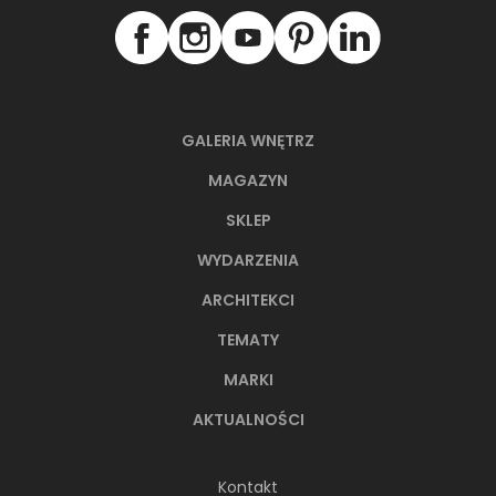
ZOBACZ PRODUKT
ZOBACZ P
GALERIA WNĘTRZ
MAGAZYN
SKLEP
WYDARZENIA
ARCHITEKCI
NAJNOWSZE ARTYKUŁY
TEMATY
MARKI
AKTUALNOŚCI
Kontakt