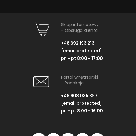
Sklep internetowy
- Obsługa klienta
PRODUKTY Z KOLEKCJI
+48 692 193 213
[email protected]
pn - pt 8:00 - 17:00
Portal wnętrzarski
- Redakcja
+48 608 035 397
[email protected]
pn - pt 8:00 - 16:00
Nowa Gala Trend Stone
Nowa Gala T