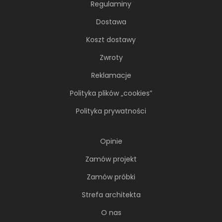
Regulaminy
Dostawa
Koszt dostawy
Zwroty
Reklamacje
Polityka plików „cookies”
Polityka prywatności
66-metrowy apartament:
Opinie
przystań dla nowoczesnej
nomadki
Zamów projekt
Młoda, żyjąca dynamicznie inwestorka przez
Zamów próbki
lata kursowała między światowymi
metropoliami...
Strefa architekta
O nas