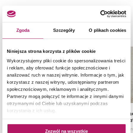
NASZE PROPOZYCJE ZAMIAST
PRODUKTU NOWA GALA TREND
STONE TS 02
Zgoda
Szczegóły
O plikach cookies
ZAMÓW PRÓBKĘ
-2%
Niniejsza strona korzysta z plików cookie
Wykorzystujemy pliki cookie do spersonalizowania treści
i reklam, aby oferować funkcje społecznościowe i
analizować ruch w naszej witrynie. Informacje o tym, jak
korzystasz z naszej witryny, udostępniamy partnerom
społecznościowym, reklamowym i analitycznym.
Partnerzy mogą połączyć te informacje z innymi danymi
otrzymanymi od Ciebie lub uzyskanymi podczas
korzystania z ich usług.
Domino Alabaster Shine
Azario Tame
MAT
Ma
Płytka uniwersalna gres
Płytka uniwersal
Zezwól na wszystkie