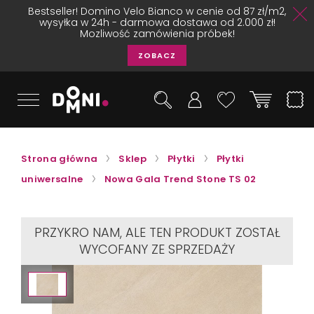
Bestseller! Domino Velo Bianco w cenie od 87 zł/m2,
wysyłka w 24h - darmowa dostawa od 2.000 zł!
Mozliwość zamówienia próbek!
ZOBACZ
Strona główna
Sklep
Płytki
Płytki
uniwersalne
Nowa Gala Trend Stone TS 02
PRZYKRO NAM, ALE TEN PRODUKT ZOSTAŁ
WYCOFANY ZE SPRZEDAŻY