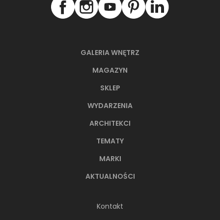
TS 14
TS 1
Płytka uniwersalna, natura, 30x30
Płytka uniwersa
cm
59,7x59
GALERIA WNĘTRZ
MAGAZYN
SKLEP
ZOBACZ PRODUKT
ZOBACZ P
WYDARZENIA
ARCHITEKCI
TEMATY
MARKI
NAJNOWSZE ARTYKUŁY
AKTUALNOŚCI
Kontakt