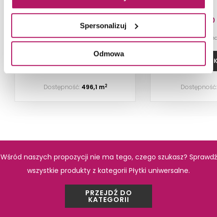
szkliwiony mat (gr. 8 mm),
59,8x59,8 cm
87,00 PLN
242,10
Spersonalizuj
-2% od 246,00 PLN n
Odmowa
DODAJ DO KOSZYKA
DODAJ DO 
Dostępność:
496,1 m
Dostępność
2
Wśród naszych propozycji nie ma tego, czego szukasz? Sprawdź
wszystkie produkty z kategorii Płytki uniwersalne.
PRZEJDŹ DO
KATEGORII